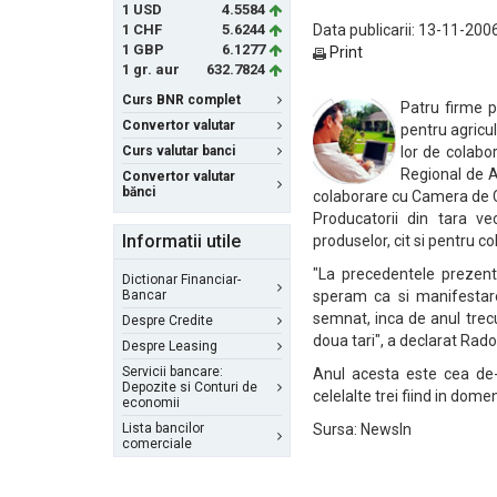
1 USD
4.5584
1 CHF
5.6244
Data publicarii: 13-11-200
1 GBP
6.1277
Print
1 gr. aur
632.7824
Curs BNR complet
Patru firme p
Convertor valutar
pentru agricul
Curs valutar banci
lor de colabo
Regional de A
Convertor valutar
bănci
colaborare cu Camera de C
Producatorii din tara ve
Informatii utile
produselor, cit si pentru c
"La precedentele prezenta
Dictionar Financiar-
Bancar
speram ca si manifestare
semnat, inca de anul trecu
Despre Credite
doua tari", a declarat Rado
Despre Leasing
Servicii bancare:
Anul acesta este cea de-
Depozite si Conturi de
celelalte trei fiind in dome
economii
Lista bancilor
Sursa: NewsIn
comerciale