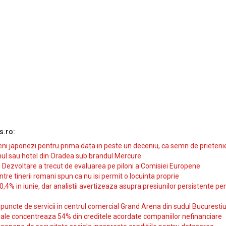
s.ro:
i japonezi pentru prima data in peste un deceniu, ca semn de prieteni
ul sau hotel din Oradea sub brandul Mercure
si Dezvoltare a trecut de evaluarea pe piloni a Comisiei Europene
intre tinerii romani spun ca nu isi permit o locuinta proprie
10,4% in iunie, dar analistii avertizeaza asupra presiunilor persistente pe
uncte de servicii in centrul comercial Grand Arena din sudul Bucurestiu
iale concentreaza 54% din creditele acordate companiilor nefinanciare