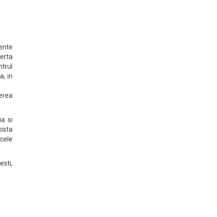
ente
ferta
ntrul
a, in
erea
a si
ista
 cele
sti,