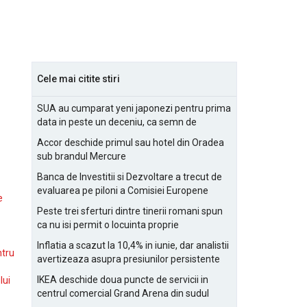
Cele mai citite stiri
SUA au cumparat yeni japonezi pentru prima
data in peste un deceniu, ca semn de
prietenie
Accor deschide primul sau hotel din Oradea
sub brandul Mercure
Banca de Investitii si Dezvoltare a trecut de
evaluarea pe piloni a Comisiei Europene
e
Peste trei sferturi dintre tinerii romani spun
ca nu isi permit o locuinta proprie
Inflatia a scazut la 10,4% in iunie, dar analistii
ntru
avertizeaza asupra presiunilor persistente
pentru IMM-uri
IKEA deschide doua puncte de servicii in
lui
centrul comercial Grand Arena din sudul