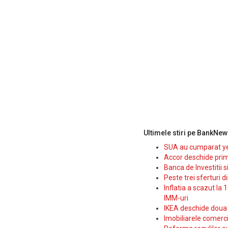
Ultimele stiri pe BankNew
SUA au cumparat yen
Accor deschide prim
Banca de Investitii 
Peste trei sferturi d
Inflatia a scazut la 
IMM-uri
IKEA deschide doua p
Imobiliarele comerc