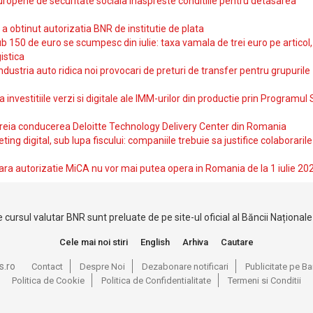
uropene de securitate sociala inaspreste conditiile pentru detasarea
obtinut autorizatia BNR de institutie de plata
b 150 de euro se scumpesc din iulie: taxa vamala de trei euro pe articol,
istica
ndustria auto ridica noi provocari de preturi de transfer pentru grupurile
investitiile verzi si digitale ale IMM-urilor din productie prin Programul
reia conducerea Deloitte Technology Delivery Center din Romania
ting digital, sub lupa fiscului: companiile trebuie sa justifice colaborarile
ara autorizatie MiCA nu vor mai putea opera in Romania de la 1 iulie 20
 cursul valutar BNR sunt preluate de pe site-ul oficial al Băncii Național
Cele mai noi stiri
English
Arhiva
Cautare
s.ro
Contact
Despre Noi
Dezabonare notificari
Publicitate pe 
Politica de Cookie
Politica de Confidentialitate
Termeni si Conditii