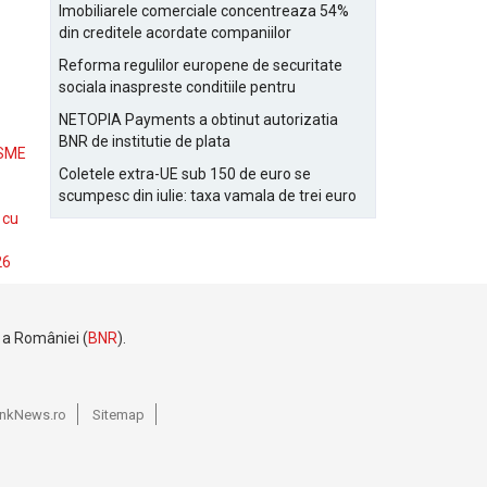
Bucurestiului
Imobiliarele comerciale concentreaza 54%
din creditele acordate companiilor
nefinanciare
Reforma regulilor europene de securitate
sociala inaspreste conditiile pentru
detasarea salariatilor
NETOPIA Payments a obtinut autorizatia
BNR de institutie de plata
 SME
Coletele extra-UE sub 150 de euro se
scumpesc din iulie: taxa vamala de trei euro
pe articol, adaugata la taxa logistica
 cu
26
e a României (
BNR
).
BankNews.ro
Sitemap