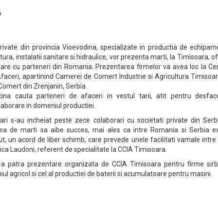
6
rivate din provincia Vioevodina, specializate in productia de echipam
tura, instalatii sanitare si hidraulice, vor prezenta marti, la Timisoara, o
rare cu parteneri din Romania. Prezentarea firmelor va avea loc la Ce
faceri, apartinind Camerei de Comert Industrie si Agricultura Timisoar
omert din Zrenjanin, Serbia.
cina cauta parteneri de afaceri in vestul tarii, atit pentru desfac
olaborare in domeniul productiei.
ri s-au incheiat peste zece colaborari cu societati private din Serbi
a de marti sa aibe succes, mai ales ca intre Romania si Serbia ex
t, un acord de liber schimb, care prevede unele facilitati vamale intre
ica Laudoni, referent de specialitate la CCIA Timisoara.
a patra prezentare organizata de CCIA Timisoara pentru firme sirbe
niul agricol si cel al productiei de baterii si acumulatoare pentru masini.