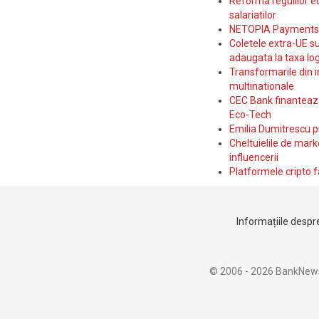
Reforma regulilor e
salariatilor
NETOPIA Payments a 
Coletele extra-UE su
adaugata la taxa log
Transformarile din i
multinationale
CEC Bank finanteaza 
Eco-Tech
Emilia Dumitrescu p
Cheltuielile de marke
influencerii
Platformele cripto f
Informațiile despre
© 2006 - 2026 BankNew