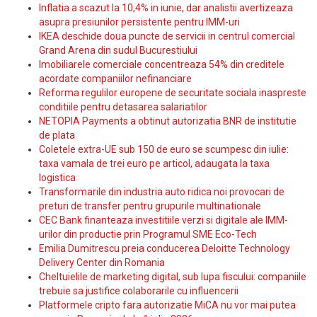
Inflatia a scazut la 10,4% in iunie, dar analistii avertizeaza
asupra presiunilor persistente pentru IMM-uri
IKEA deschide doua puncte de servicii in centrul comercial
Grand Arena din sudul Bucurestiului
Imobiliarele comerciale concentreaza 54% din creditele
acordate companiilor nefinanciare
Reforma regulilor europene de securitate sociala inaspreste
conditiile pentru detasarea salariatilor
NETOPIA Payments a obtinut autorizatia BNR de institutie
de plata
Coletele extra-UE sub 150 de euro se scumpesc din iulie:
taxa vamala de trei euro pe articol, adaugata la taxa
logistica
Transformarile din industria auto ridica noi provocari de
preturi de transfer pentru grupurile multinationale
CEC Bank finanteaza investitiile verzi si digitale ale IMM-
urilor din productie prin Programul SME Eco-Tech
Emilia Dumitrescu preia conducerea Deloitte Technology
Delivery Center din Romania
Cheltuielile de marketing digital, sub lupa fiscului: companiile
trebuie sa justifice colaborarile cu influencerii
Platformele cripto fara autorizatie MiCA nu vor mai putea