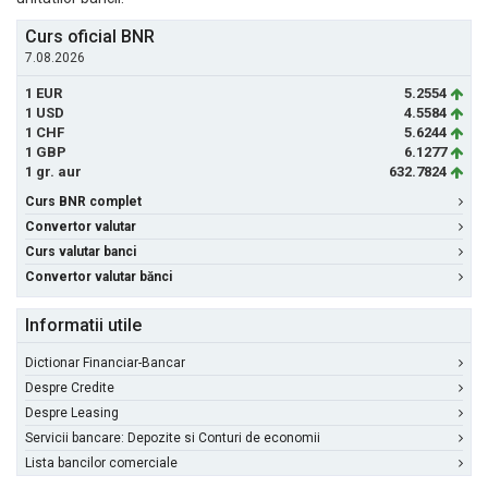
Curs oficial BNR
7.08.2026
1 EUR
5.2554
1 USD
4.5584
1 CHF
5.6244
1 GBP
6.1277
1 gr. aur
632.7824
Curs BNR complet
Convertor valutar
Curs valutar banci
Convertor valutar bănci
Informatii utile
Dictionar Financiar-Bancar
Despre Credite
Despre Leasing
Servicii bancare: Depozite si Conturi de economii
Lista bancilor comerciale