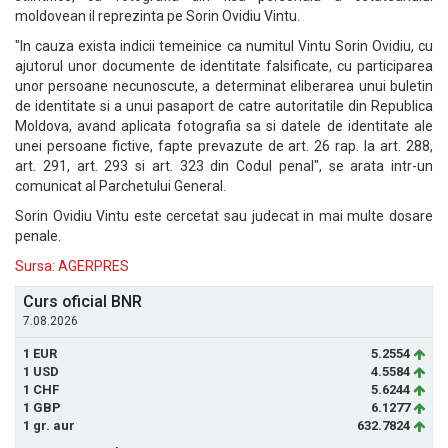
moldovean il reprezinta pe Sorin Ovidiu Vintu.
"In cauza exista indicii temeinice ca numitul Vintu Sorin Ovidiu, cu
ajutorul unor documente de identitate falsificate, cu participarea
unor persoane necunoscute, a determinat eliberarea unui buletin
de identitate si a unui pasaport de catre autoritatile din Republica
Moldova, avand aplicata fotografia sa si datele de identitate ale
unei persoane fictive, fapte prevazute de art. 26 rap. la art. 288,
art. 291, art. 293 si art. 323 din Codul penal", se arata intr-un
comunicat al Parchetului General.
Sorin Ovidiu Vintu este cercetat sau judecat in mai multe dosare
penale.
Sursa: AGERPRES
Curs oficial BNR
7.08.2026
1 EUR
5.2554
1 USD
4.5584
1 CHF
5.6244
1 GBP
6.1277
1 gr. aur
632.7824