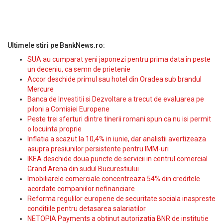
Ultimele stiri pe BankNews.ro:
SUA au cumparat yeni japonezi pentru prima data in peste
un deceniu, ca semn de prietenie
Accor deschide primul sau hotel din Oradea sub brandul
Mercure
Banca de Investitii si Dezvoltare a trecut de evaluarea pe
piloni a Comisiei Europene
Peste trei sferturi dintre tinerii romani spun ca nu isi permit
o locuinta proprie
Inflatia a scazut la 10,4% in iunie, dar analistii avertizeaza
asupra presiunilor persistente pentru IMM-uri
IKEA deschide doua puncte de servicii in centrul comercial
Grand Arena din sudul Bucurestiului
Imobiliarele comerciale concentreaza 54% din creditele
acordate companiilor nefinanciare
Reforma regulilor europene de securitate sociala inaspreste
conditiile pentru detasarea salariatilor
NETOPIA Payments a obtinut autorizatia BNR de institutie