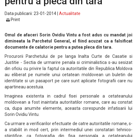
pentru a pleca din tara
Data publicarii: 23-01-2014 |
Actualitate
Print
Omul de afaceri Sorin Ovidiu Vintu a fost adus cu mandat joi
dimineata la Parchetul General, el fiind acuzat ca a falsificat
documente de calatorie pentru a putea pleca din tara.
Procurorii Parchetului de pe langa Inalta Curte de Casatie si
Justitie - Sectia de urmarire penala si criminalistica s-au sesizat
din oficiu cu privire la faptul ca autoritatile din Republica Moldova
au eliberat pe numele unui cetatean moldovean un buletin de
identitate si un pasaport pe care sunt aplicate fotografii care nu
apartineau acestuia.
Imaginea existenta in cadrul fisei personale a cetateanului
moldovean a fost inaintata autoritatilor romane, care au constat
ca, dupa anumite elemente, aceasta corespunde infatisarii lui
Sorin Ovidiu Vintu.
Ca urmare a verificarilor efectuate de catre autoritatile romane, s-
a stabilit in mod cert, prin intermediul unei constatari tehnico-
stiintifice, ca fotografia din fisa personala a cetateanului