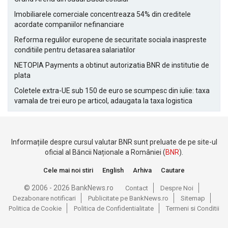
Imobiliarele comerciale concentreaza 54% din creditele
acordate companiilor nefinanciare
Reforma regulilor europene de securitate sociala inaspreste
conditiile pentru detasarea salariatilor
NETOPIA Payments a obtinut autorizatia BNR de institutie de
plata
Coletele extra-UE sub 150 de euro se scumpesc din iulie: taxa
vamala de trei euro pe articol, adaugata la taxa logistica
Informațiile despre cursul valutar BNR sunt preluate de pe site-ul
oficial al Băncii Naționale a României (
BNR
).
Cele mai noi stiri
English
Arhiva
Cautare
© 2006 - 2026 BankNews.ro
Contact
Despre Noi
Dezabonare notificari
Publicitate pe BankNews.ro
Sitemap
Politica de Cookie
Politica de Confidentialitate
Termeni si Conditii