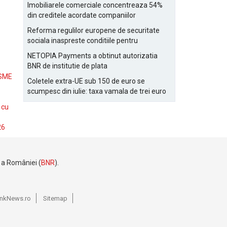
Bucurestiului
Imobiliarele comerciale concentreaza 54%
din creditele acordate companiilor
nefinanciare
Reforma regulilor europene de securitate
sociala inaspreste conditiile pentru
detasarea salariatilor
NETOPIA Payments a obtinut autorizatia
BNR de institutie de plata
 SME
Coletele extra-UE sub 150 de euro se
scumpesc din iulie: taxa vamala de trei euro
pe articol, adaugata la taxa logistica
 cu
26
e a României (
BNR
).
BankNews.ro
Sitemap