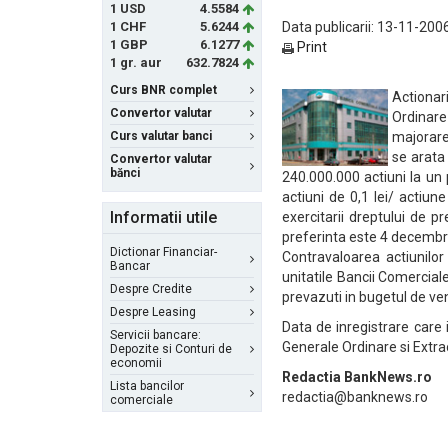
1 USD
4.5584
1 CHF
5.6244
Data publicarii: 13-11-200
1 GBP
6.1277
Print
1 gr. aur
632.7824
Curs BNR complet
Actionari
Convertor valutar
Ordinar
Curs valutar banci
majorare
se arata
Convertor valutar
bănci
240.000.000 actiuni la un
actiuni de 0,1 lei/ actiun
Informatii utile
exercitarii dreptului de p
preferinta este 4 decembri
Dictionar Financiar-
Contravaloarea actiunilor
Bancar
unitatile Bancii Comercial
Despre Credite
prevazuti in bugetul de veni
Despre Leasing
Data de inregistrare care 
Servicii bancare:
Generale Ordinare si Extra
Depozite si Conturi de
economii
Redactia BankNews.ro
Lista bancilor
redactia@banknews.ro
comerciale