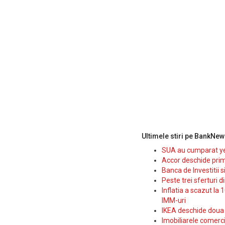
Ultimele stiri pe BankNew
SUA au cumparat yen
Accor deschide prim
Banca de Investitii 
Peste trei sferturi d
Inflatia a scazut la 
IMM-uri
IKEA deschide doua p
Imobiliarele comerc