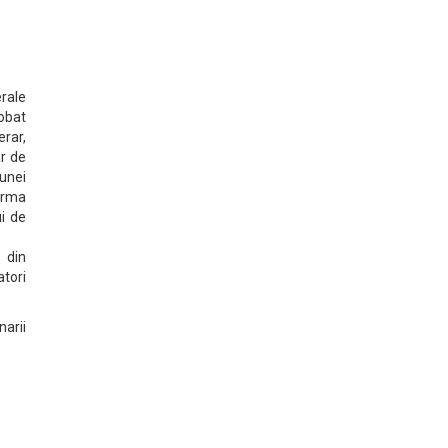
erale
obat
erar,
r de
 unei
 urma
ui de
e din
atori
narii