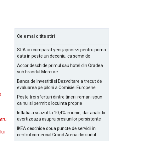
Cele mai citite stiri
SUA au cumparat yeni japonezi pentru prima
data in peste un deceniu, ca semn de
prietenie
Accor deschide primul sau hotel din Oradea
sub brandul Mercure
Banca de Investitii si Dezvoltare a trecut de
evaluarea pe piloni a Comisiei Europene
e
Peste trei sferturi dintre tinerii romani spun
ca nu isi permit o locuinta proprie
Inflatia a scazut la 10,4% in iunie, dar analistii
avertizeaza asupra presiunilor persistente
ntru
pentru IMM-uri
IKEA deschide doua puncte de servicii in
lui
centrul comercial Grand Arena din sudul