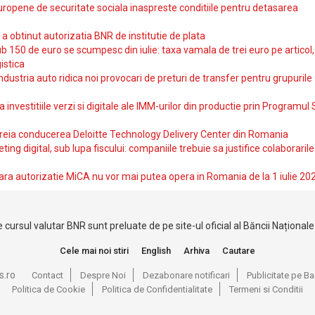
uropene de securitate sociala inaspreste conditiile pentru detasarea
obtinut autorizatia BNR de institutie de plata
b 150 de euro se scumpesc din iulie: taxa vamala de trei euro pe articol,
istica
ndustria auto ridica noi provocari de preturi de transfer pentru grupurile
investitiile verzi si digitale ale IMM-urilor din productie prin Programul
reia conducerea Deloitte Technology Delivery Center din Romania
ting digital, sub lupa fiscului: companiile trebuie sa justifice colaborarile
ara autorizatie MiCA nu vor mai putea opera in Romania de la 1 iulie 20
 cursul valutar BNR sunt preluate de pe site-ul oficial al Băncii Național
Cele mai noi stiri
English
Arhiva
Cautare
s.ro
Contact
Despre Noi
Dezabonare notificari
Publicitate pe 
Politica de Cookie
Politica de Confidentialitate
Termeni si Conditii