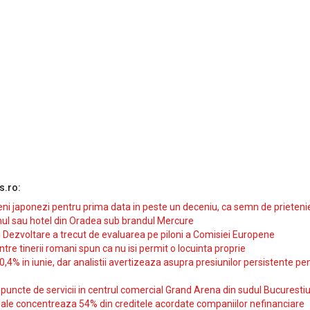
s.ro:
i japonezi pentru prima data in peste un deceniu, ca semn de prieteni
ul sau hotel din Oradea sub brandul Mercure
si Dezvoltare a trecut de evaluarea pe piloni a Comisiei Europene
intre tinerii romani spun ca nu isi permit o locuinta proprie
10,4% in iunie, dar analistii avertizeaza asupra presiunilor persistente pe
uncte de servicii in centrul comercial Grand Arena din sudul Bucurestiu
iale concentreaza 54% din creditele acordate companiilor nefinanciare