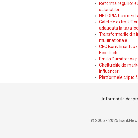
Reforma regulilor e
salariatilor
NETOPIA Payments a 
Coletele extra-UE su
adaugata la taxa log
Transformarile din i
multinationale
CEC Bank finanteaza 
Eco-Tech
Emilia Dumitrescu p
Cheltuielile de marke
influencerii
Platformele cripto f
Informațiile despre
© 2006 - 2026 BankNew