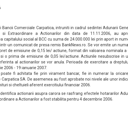
6
i Bancii Comerciale Carpatica, intruniti in cadrul sedintei Adunarii Gen
e si Extraordinare a Actionarilor din data de 11.11.2006, au apr
a capitalului social al BCC cu suma de 24.000.000 lei prin aport in num
 intr-un comunicat de presa remis BankNews.ro. Se vor emite un numa
 pret de emisiune de 0,15 lei/ actiune, format din valoarea nominala a
e si o prima de emisiune de 0,05 lei/actiune. Actiunile nesubscrise in
referinta al actionarilor se vor anula. Perioada de exercitare a dreptul
e 2006 - 19 ianuarie 2007.
 poate fi achitata fie prin virament bancar, fie in numerar la oricar
e Carpatica SA. De asemenea au fost aprobate noi nivele ale unor indic
turi si cheltuieli aferent exercitiului financiar 2006.
identifica actionarii asupra carora se rasfrang efectele hotararilor Adu
ordinare a Actionarilor a fost stabilita pentru 4 decembrie 2006.