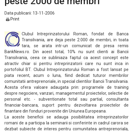
peste 2000 de membri
Data publicarii: 13-11-2006
Print
Clubul Intreprinzatorului Roman, fondat de Banca
Transilvania, are deja peste 2.000 de membri, in toata
tara, se arata intr-un comunicat de presa remis
BankNews.ro. Din acest total, 10% nu sunt clienti ai Bancii
Transilvania, ceea ce subliniaza faptul ca acest concept este
atractiv chiar si pentru intreprinzatorii care nu sunt inca in
portofoliul BT. Clubul Intreprinzatorului Roman a fost lansat pe
piata recent, acum o luna, fiind dedicat tuturor membrilor
comunitatii antreprenoriale, in special clientilor Bancii Transilvania.
Acesta ofera valoare adaugata prin: programele de training
despre negociere, vanzari, managementul proiectelor, selectie de
personal etc. - subventionate total sau partial, consultanta
financiar-bancara, suport pentru dezvoltarea proiectelor de
finantare din fonduri provenite din Uniunea Europeana.
La aceste beneficii se adauga posibilitatea intreprinzatorilor
romani de a participa la seminarii si conferinte in cadrul carora se
dezbat subiecte de interes pentru comunitatea antreprenoriala,