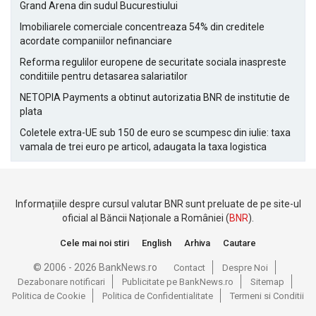
Grand Arena din sudul Bucurestiului
Imobiliarele comerciale concentreaza 54% din creditele
acordate companiilor nefinanciare
Reforma regulilor europene de securitate sociala inaspreste
conditiile pentru detasarea salariatilor
NETOPIA Payments a obtinut autorizatia BNR de institutie de
plata
Coletele extra-UE sub 150 de euro se scumpesc din iulie: taxa
vamala de trei euro pe articol, adaugata la taxa logistica
Informațiile despre cursul valutar BNR sunt preluate de pe site-ul
oficial al Băncii Naționale a României (
BNR
).
Cele mai noi stiri
English
Arhiva
Cautare
© 2006 - 2026 BankNews.ro
Contact
Despre Noi
Dezabonare notificari
Publicitate pe BankNews.ro
Sitemap
Politica de Cookie
Politica de Confidentialitate
Termeni si Conditii