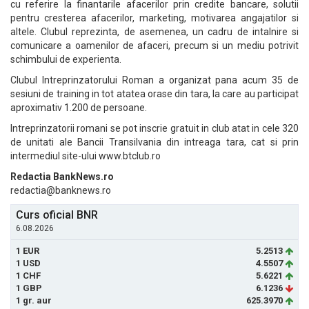
cu referire la finantarile afacerilor prin credite bancare, solutii
pentru cresterea afacerilor, marketing, motivarea angajatilor si
altele. Clubul reprezinta, de asemenea, un cadru de intalnire si
comunicare a oamenilor de afaceri, precum si un mediu potrivit
schimbului de experienta.
Clubul Intreprinzatorului Roman a organizat pana acum 35 de
sesiuni de training in tot atatea orase din tara, la care au participat
aproximativ 1.200 de persoane.
Intreprinzatorii romani se pot inscrie gratuit in club atat in cele 320
de unitati ale Bancii Transilvania din intreaga tara, cat si prin
intermediul site-ului www.btclub.ro
Redactia BankNews.ro
redactia@banknews.ro
Curs oficial BNR
6.08.2026
1 EUR
5.2513
1 USD
4.5507
1 CHF
5.6221
1 GBP
6.1236
1 gr. aur
625.3970