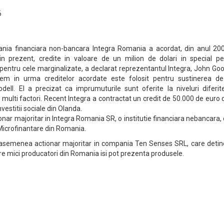
6
nia financiara non-bancara Integra Romania a acordat, din anul 200
n prezent, credite in valoare de un milion de dolari in special pe
i pentru cele marginalizate, a declarat reprezentantul Integra, John Goo
inem in urma creditelor acordate este folosit pentru sustinerea de
ell. El a precizat ca imprumuturile sunt oferite la niveluri diferit
multi factori. Recent Integra a contractat un credit de 50.000 de euro 
nvestitii sociale din Olanda.
nar majoritar in Integra Romania SR, o institutie financiara nebancara,
 Microfinantare din Romania.
asemenea actionar majoritar in compania Ten Senses SRL, care detin
re mici producatori din Romania isi pot prezenta produsele.