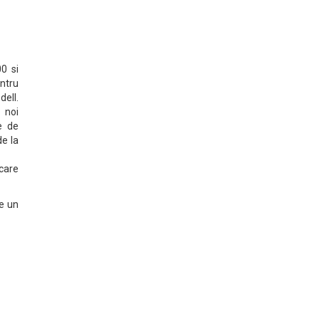
0 si
ntru
dell.
 noi
e de
de la
 care
e un