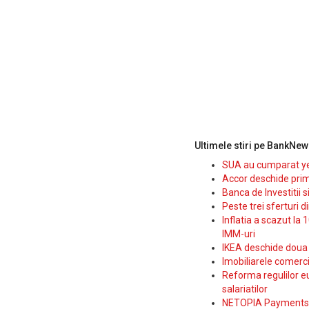
Ultimele stiri pe BankNew
SUA au cumparat yen
Accor deschide prim
Banca de Investitii 
Peste trei sferturi d
Inflatia a scazut la 
IMM-uri
IKEA deschide doua p
Imobiliarele comerc
Reforma regulilor e
salariatilor
NETOPIA Payments a 