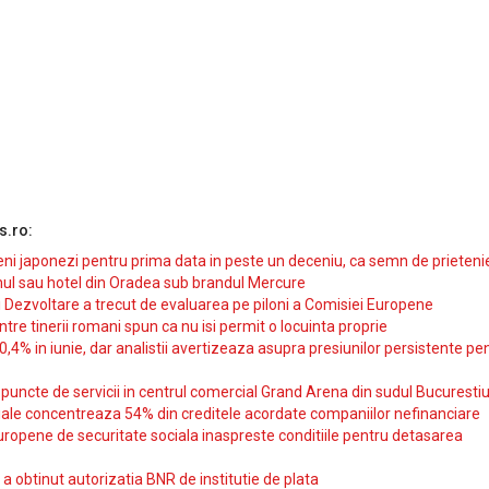
s.ro:
i japonezi pentru prima data in peste un deceniu, ca semn de prieteni
ul sau hotel din Oradea sub brandul Mercure
si Dezvoltare a trecut de evaluarea pe piloni a Comisiei Europene
intre tinerii romani spun ca nu isi permit o locuinta proprie
10,4% in iunie, dar analistii avertizeaza asupra presiunilor persistente pe
uncte de servicii in centrul comercial Grand Arena din sudul Bucurestiu
iale concentreaza 54% din creditele acordate companiilor nefinanciare
uropene de securitate sociala inaspreste conditiile pentru detasarea
obtinut autorizatia BNR de institutie de plata