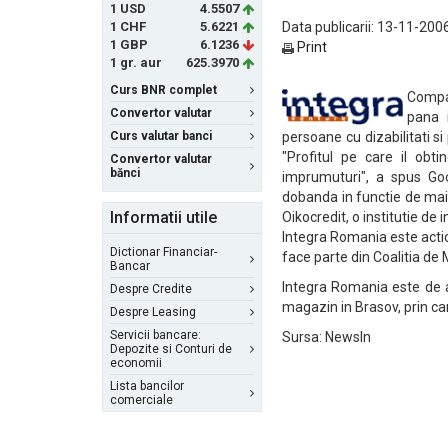
1 USD
4.5507
1 CHF
5.6221
Data publicarii: 13-11-200
1 GBP
6.1236
Print
1 gr. aur
625.3970
Curs BNR complet
Compa
Convertor valutar
pana i
Curs valutar banci
persoane cu dizabilitati s
"Profitul pe care il obt
Convertor valutar
bănci
imprumuturi", a spus Good
dobanda in functie de mai 
Informatii utile
Oikocredit, o institutie de i
Integra Romania este actio
Dictionar Financiar-
face parte din Coalitia de
Bancar
Integra Romania este de 
Despre Credite
magazin in Brasov, prin ca
Despre Leasing
Servicii bancare:
Sursa: NewsIn
Depozite si Conturi de
economii
Lista bancilor
comerciale