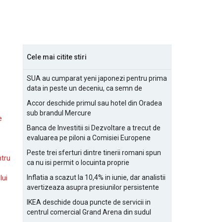
Cele mai citite stiri
SUA au cumparat yeni japonezi pentru prima
data in peste un deceniu, ca semn de
prietenie
Accor deschide primul sau hotel din Oradea
sub brandul Mercure
e
Banca de Investitii si Dezvoltare a trecut de
evaluarea pe piloni a Comisiei Europene
Peste trei sferturi dintre tinerii romani spun
ntru
ca nu isi permit o locuinta proprie
Inflatia a scazut la 10,4% in iunie, dar analistii
lui
avertizeaza asupra presiunilor persistente
pentru IMM-uri
IKEA deschide doua puncte de servicii in
centrul comercial Grand Arena din sudul