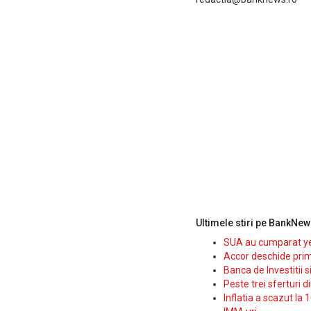
Ultimele stiri pe BankNew
SUA au cumparat yen
Accor deschide prim
Banca de Investitii 
Peste trei sferturi d
Inflatia a scazut la 