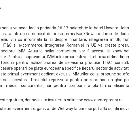
6
omania va avea loc in perioada 16-17 noiembrie la hotel Howard John
e arata intr-un comunicat de presa remis BankNews.ro. Timp de doua 
meniu vin cu informatii la zi despre finantare, integrarea in UE, fon
utii IT&C si e-commerce. Integrarea Romaniei in UE va creste presi
 sectorul IMM. Atuurile noilor competitori vor fi accesul la know-ho
ite. Pentru a supravietui, IMMurile romanesti vor trebui sa obtina fina
fonduri pentru achizitionarea de servicii si produse: IT&C, consult
necesare operarii pe piata europeana specifice fiecarui sector de activitat
te primul eveniment dedicat exclusiv IMMurilor ce isi propune sa ofe
emele acestora. Proiectul reprezinta pentru antreprenori un ghid pra
 in mediul concurential, iar pentru companii o platforma eficient
este gratuita, dar necesita inscrierea online pe www.eantreprenor.ro
te un eveniment organizat de Webway la care se pot afla solutii inova