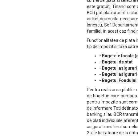
sumei de plata si selectarea
este gratuit! Tinand cont c
BCR pot plati si pentru clad
astfel drumurile necesare
Ionescu, Sef Departament E
familiei, in acest caz fiin
Functionalitatea de plata i
tip de impozit si taxa catre
- Bugetele locale (
- Bugetul de stat
- Bugetul asigurari
- Bugetul asigurar
- Bugetul Fondului 
Pentru realizarea platilor 
de buget in care primaria
pentru impozite sunt comun
de informare Toti detinator
banking si au BCR transmit
de plati individuale aferen
asigura transferul sumelo
2 zile lucratoare de la data