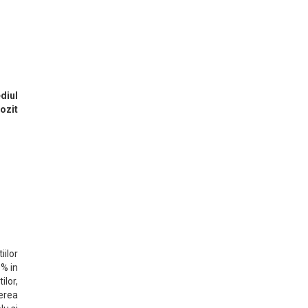
diul
pozit
iilor
0% in
ilor,
cerea