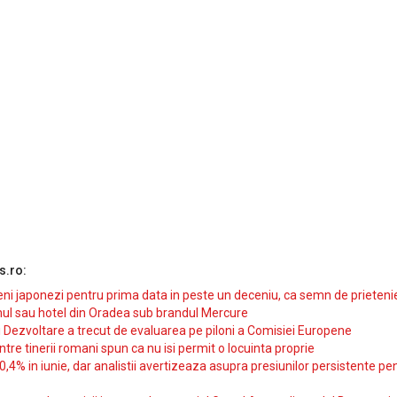
s.ro:
i japonezi pentru prima data in peste un deceniu, ca semn de prieteni
ul sau hotel din Oradea sub brandul Mercure
si Dezvoltare a trecut de evaluarea pe piloni a Comisiei Europene
intre tinerii romani spun ca nu isi permit o locuinta proprie
10,4% in iunie, dar analistii avertizeaza asupra presiunilor persistente pe