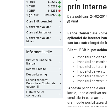
1 USD
4.5507
prin intern
1 CHF
5.6221
1 GBP
6.1236
1 gr. aur
625.3970
Data publicarii: 24-02-2014
Print
Curs BNR complet
Convertor valutar
Curs valutar banci
Banca Comerciala Roman
aplicatiei de internet ba
Convertor valutar
bănci
sau taxa catre bugetele lo
Clientii BCR isi pot achit
Informatii utile
Impozitul pe cladire
Dictionar Financiar-
Impozitul pe masin
Bancar
Impozitul pe teren i
Despre Credite
Impozitul pe venituri
Despre Leasing
Impozitul pe venitur
Servicii bancare:
Impozitul pe venituri
Depozite si Conturi de
economii
"Aceasta perioada a anulu
Lista bancilor
locale, unde clientii vor s
comerciale
conditiile in care achita 
oferindu-le posibilitatea 