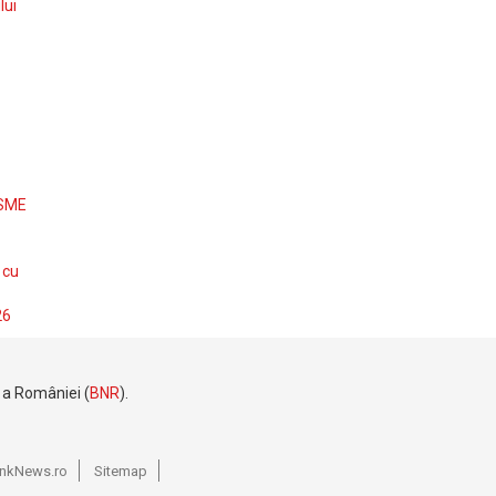
lui
 SME
 cu
26
e a României (
BNR
).
BankNews.ro
Sitemap