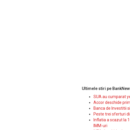
Ultimele stiri pe BankNew
SUA au cumparat yen
Accor deschide prim
Banca de Investitii 
Peste trei sferturi d
Inflatia a scazut la 
IMM-uri