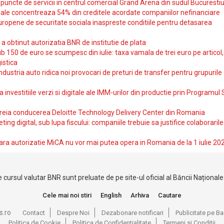
uncte de servicii in centrul comercial Grand Arena din sudul Bucurestiu
iale concentreaza 54% din creditele acordate companiilor nefinanciare
uropene de securitate sociala inaspreste conditiile pentru detasarea
obtinut autorizatia BNR de institutie de plata
b 150 de euro se scumpesc din iulie: taxa vamala de trei euro pe articol,
istica
ndustria auto ridica noi provocari de preturi de transfer pentru grupurile
investitiile verzi si digitale ale IMM-urilor din productie prin Programul
reia conducerea Deloitte Technology Delivery Center din Romania
ting digital, sub lupa fiscului: companiile trebuie sa justifice colaborarile
ara autorizatie MiCA nu vor mai putea opera in Romania de la 1 iulie 20
 cursul valutar BNR sunt preluate de pe site-ul oficial al Băncii Național
Cele mai noi stiri
English
Arhiva
Cautare
s.ro
Contact
Despre Noi
Dezabonare notificari
Publicitate pe 
Politica de Cookie
Politica de Confidentialitate
Termeni si Conditii