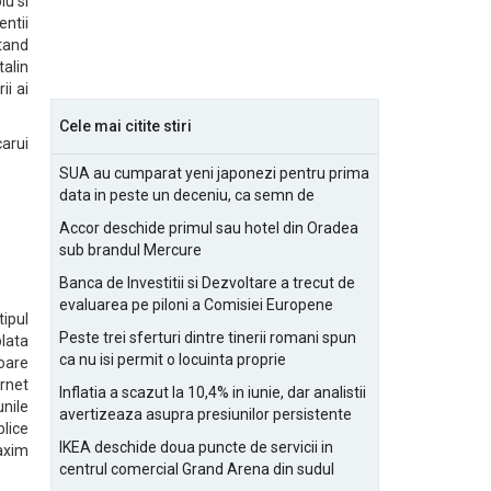
lu si
entii
itand
talin
ii ai
Cele mai citite stiri
carui
SUA au cumparat yeni japonezi pentru prima
data in peste un deceniu, ca semn de
prietenie
Accor deschide primul sau hotel din Oradea
sub brandul Mercure
Banca de Investitii si Dezvoltare a trecut de
evaluarea pe piloni a Comisiei Europene
tipul
Peste trei sferturi dintre tinerii romani spun
plata
ca nu isi permit o locuinta proprie
soare
ernet
Inflatia a scazut la 10,4% in iunie, dar analistii
unile
avertizeaza asupra presiunilor persistente
blice
pentru IMM-uri
IKEA deschide doua puncte de servicii in
maxim
centrul comercial Grand Arena din sudul