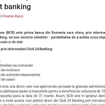
et banking
 |
Finante-Banci
a (BCR) este prima banca din Romania care ofera, prin interme
nking, un nou serviciu clientilor - posibilitatea de a achita orice im
cale si de stat.
a prin intermediul Click 24 Banking:
a
ntravilan sau extravilan
 din inchiriere
i din activitati independente
 din salarii
i este una dintre cele mai aglomerate perioade la ghiseele administrat
a isi plateasca taxele si impozitele pentru a beneficia de reducerea de 1
impozitul pana la data de 31 martie. Acum, BCR vine in sprijinul client
de a evita aceste cozi platind direct din Click 24 Banking prin introdu