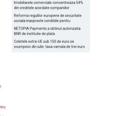
Bucurestiului
Imobiliarele comerciale concentreaza 54%
din creditele acordate companiilor
nefinanciare
Reforma regulilor europene de securitate
sociala inaspreste conditiile pentru
detasarea salariatilor
NETOPIA Payments a obtinut autorizatia
BNR de institutie de plata
Coletele extra-UE sub 150 de euro se
scumpesc din iulie: taxa vamala de trei euro
pe articol, adaugata la taxa logistica
e
ntru