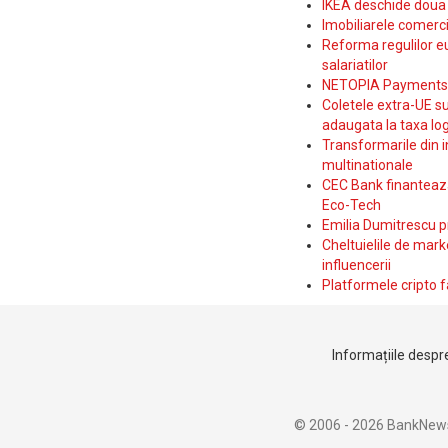
IKEA deschide doua p
Imobiliarele comerc
Reforma regulilor e
salariatilor
NETOPIA Payments a 
Coletele extra-UE su
adaugata la taxa log
Transformarile din i
multinationale
CEC Bank finanteaza 
Eco-Tech
Emilia Dumitrescu p
Cheltuielile de marke
influencerii
Platformele cripto f
Informațiile despre
© 2006 - 2026 BankNew