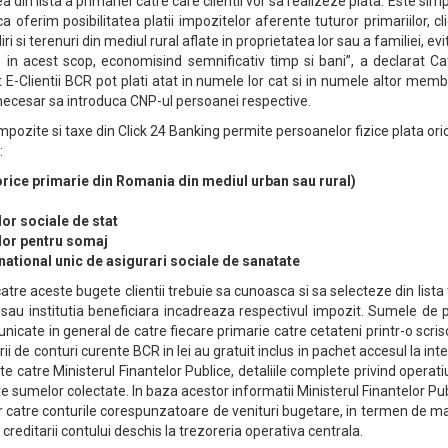
 din lista a primariei catre care clientii vor sa realizeze plata. Este simp
a oferim posibilitatea platii impozitelor aferente tuturor primariilor, cli
iri si terenuri din mediul rural aflate in proprietatea lor sau a familiei, ev
 in acest scop, economisind semnificativ timp si bani”, a declarat Ca
-Clientii BCR pot plati atat in numele lor cat si in numele altor membr
d necesar sa introduca CNP-ul persoanei respective.
mpozite si taxe din Click 24 Banking permite persoanelor fizice plata ori
:
orice primarie din Romania din mediul urban sau rural)
lor sociale de stat
ilor pentru somaj
national unic de asigurari sociale de sanatate
catre aceste bugete clientii trebuie sa cunoasca si sa selecteze din lista 
 sau institutia beneficiara incadreaza respectivul impozit. Sumele de 
icate in general de catre fiecare primarie catre cetateni printr-o scri
ii de conturi curente BCR in lei au gratuit inclus in pachet accesul la int
e catre Ministerul Finantelor Publice, detaliile complete privind operati
te sumelor colectate. In baza acestor informatii Ministerul Finantelor Pu
r catre conturile corespunzatoare de venituri bugetare, in termen de 
 creditarii contului deschis la trezoreria operativa centrala.