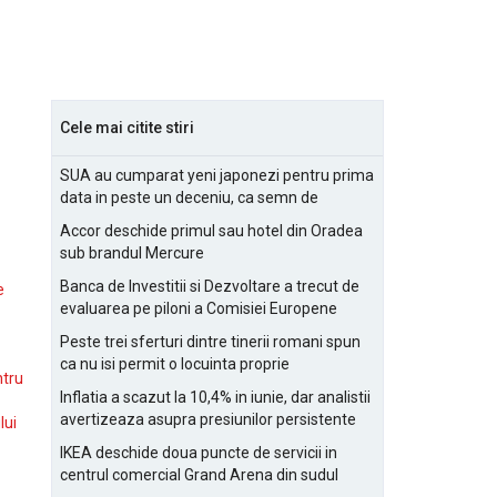
Cele mai citite stiri
SUA au cumparat yeni japonezi pentru prima
data in peste un deceniu, ca semn de
prietenie
Accor deschide primul sau hotel din Oradea
sub brandul Mercure
Banca de Investitii si Dezvoltare a trecut de
e
evaluarea pe piloni a Comisiei Europene
Peste trei sferturi dintre tinerii romani spun
ca nu isi permit o locuinta proprie
ntru
Inflatia a scazut la 10,4% in iunie, dar analistii
avertizeaza asupra presiunilor persistente
lui
pentru IMM-uri
IKEA deschide doua puncte de servicii in
centrul comercial Grand Arena din sudul