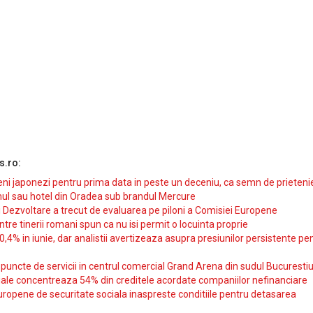
s.ro:
i japonezi pentru prima data in peste un deceniu, ca semn de prieteni
ul sau hotel din Oradea sub brandul Mercure
si Dezvoltare a trecut de evaluarea pe piloni a Comisiei Europene
intre tinerii romani spun ca nu isi permit o locuinta proprie
10,4% in iunie, dar analistii avertizeaza asupra presiunilor persistente pe
uncte de servicii in centrul comercial Grand Arena din sudul Bucurestiu
iale concentreaza 54% din creditele acordate companiilor nefinanciare
uropene de securitate sociala inaspreste conditiile pentru detasarea