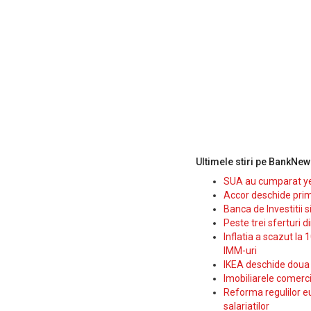
Ultimele stiri pe BankNew
SUA au cumparat yen
Accor deschide prim
Banca de Investitii 
Peste trei sferturi d
Inflatia a scazut la 
IMM-uri
IKEA deschide doua p
Imobiliarele comerc
Reforma regulilor e
salariatilor