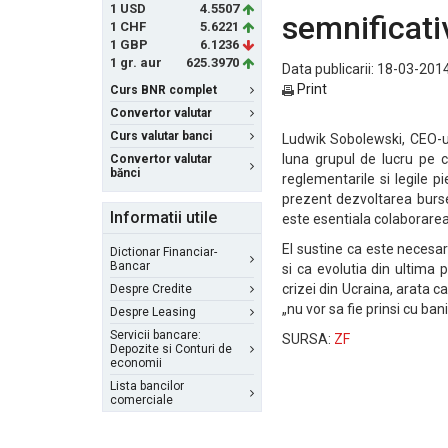
1 USD
4.5507
semnificati
1 CHF
5.6221
1 GBP
6.1236
1 gr. aur
625.3970
Data publicarii: 18-03-2014
Print
Curs BNR complet
Convertor valutar
Curs valutar banci
Ludwik Sobolewski, CEO-ul 
luna grupul de lucru pe 
Convertor valutar
bănci
reglementarile si legile p
prezent dezvoltarea bursei
Informatii utile
este esentiala colaborarea
El sustine ca este necesa
Dictionar Financiar-
Bancar
si ca evolutia din ultima 
crizei din Ucraina, arata ca
Despre Credite
„nu vor sa fie prinsi cu bani
Despre Leasing
Servicii bancare:
SURSA:
ZF
Depozite si Conturi de
economii
Lista bancilor
comerciale