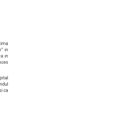
ltima
“ in
za in
roces
pital
ondul
si ca