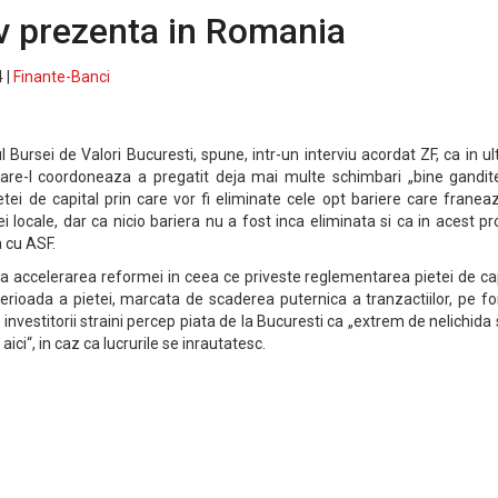
v prezenta in Romania
 |
Finante-Banci
Bursei de Valori Bucuresti, spune, intr-un interviu acordat ZF, ca in u
care-l coordoneaza a pregatit deja mai multe schimbari „bine gandite
ietei de capital prin care vor fi eliminate cele opt bariere care franea
 locale, dar ca nicio bariera nu a fost inca eliminata si ca in acest p
 cu ASF.
ra accelerarea reformei in ceea ce priveste reglementarea pietei de ca
perioada a pietei, marcata de scaderea puternica a tranzactiilor, pe f
 investitorii straini percep piata de la Bucuresti ca „extrem de nelichida 
 aici“, in caz ca lucrurile se inrautatesc.