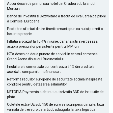
Accor deschide primul sau hotel din Oradea sub brandul
Mercure
Banca de Investitii si Dezvoltare a trecut de evaluarea pe piloni
a Comisiei Europene
Peste trei sferturi dintre tinerii romani spun ca nu isi permit o
locuinta proprie
Inflatia a scazut la 10,4% in iunie, dar analistii avertizeaza
asupra presiunilor persistente pentru IMM-uri
IKEA deschide doua puncte de servicii in centrul comercial
Grand Arena din sudul Bucurestiului
Imobiliarele comerciale concentreaza 54% din creditele
acordate companiilor nefinanciare
Reforma regulilor europene de securitate sociala inaspreste
conditiile pentru detasarea salariatilor
NETOPIA Payments a obtinut autorizatia BNR de institutie de
plata
Coletele extra-UE sub 150 de euro se scumpesc din iulie: taxa
vamala de trei euro pe articol, adaugata la taxa logistica