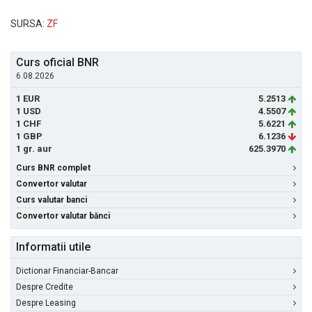
SURSA:
ZF
Curs oficial BNR
6.08.2026
1 EUR
5.2513
1 USD
4.5507
1 CHF
5.6221
1 GBP
6.1236
1 gr. aur
625.3970
Curs BNR complet
Convertor valutar
Curs valutar banci
Convertor valutar bănci
Informatii utile
Dictionar Financiar-Bancar
Despre Credite
Despre Leasing