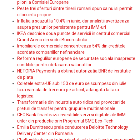
piloni a Comisiei Europene
Peste trei sferturi dintre tinerii romani spun ca nu isi permit
o locuinta proprie
Inflatia a scazut la 10,4% in iunie, dar analistii avertizeaza
asupra presiunilor persistente pentru IMM-uri
IKEA deschide doua puncte de servicii in centrul comercial
Grand Arena din sudul Bucurestiului
Imobiliarele comerciale concentreaza 54% din creditele
acordate companiilor nefinanciare
Reforma regulilor europene de securitate sociala inaspreste
conditiile pentru detasarea salariatilor
NETOPIA Payments a obtinut autorizatia BNR de institutie
de plata
Coletele extra-UE sub 150 de euro se scumpesc din iulie:
taxa vamala de trei euro pe articol, adaugata la taxa
logistica
Transformarile din industria auto ridica noi provocari de
preturi de transfer pentru grupurile multinationale
CEC Bank finanteaza investitiile verzi si digitale ale IMM-
urilor din productie prin Programul SME Eco-Tech
Emilia Dumitrescu preia conducerea Deloitte Technology
Delivery Center din Romania
Cheltuielile de marketing digital, sub lupa fiscului: companiile