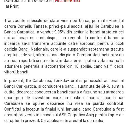
Data publicarii: 18-03-2014 |
Finante-Banci
Print
Tranzactiile speciale derulate vineri pe bursa, prin inter¬mediul
carora Corneliu Tanase, princi¬palul asocial al lui Ilie Carabulea la
Banca Carpatica, a vandut 9,95% din actiunile bancii arata ca cei
doi actionari nu sunt dispusi sa renunte la controlul bancii si
incearca sa-si transfere actiunile catre apropiati pentru a ocoli
decizia Bancii Nationale, care le-a suspendat saptamana trecuta
drepturile de vot, afirma surse din piata. Cumparatorii actiunilor nu
au fost raportati si nu este clar daca ei vor putea vota sau nu in
adunarea generala a actionarilor din 10 aprilie, cand va fi decis
viitorul bancii.
In prezent, Ilie Carabulea, fon¬da¬torul si principalul actionar al
Bancii Car¬patica, si conducerea bancii, sustinuta de BNR, sunt la
cutite, deoarece conducerea bancii cauta o fuziune sau atragerea
unui grup de investitori care sa sustina financiar banca, iar
Carabulea se opune deoarece nu vrea sa piarda controlul.
Conflictul a inceput la finalul lunii ianuarie, cand Carabulea a fost
arestat preventiv in scandalul ASF-Carpatica Asig pentru fapte de
coruptie. In prezent, Carabulea este arestat la domiciliu.