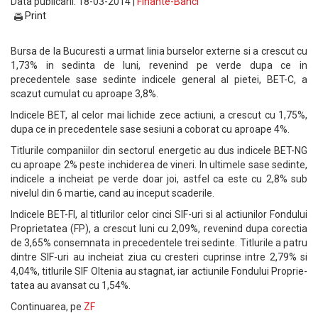
Data publicarii: 18-03-2014 |
Finante-Banci
Print
Bursa de la Bucuresti a urmat linia burselor externe si a crescut cu
1,73% in sedinta de luni, revenind pe verde dupa ce in
precedentele sase sedinte indicele ge­neral al pietei, BET-C, a
scazut cumulat cu aproape 3,8%.
Indicele BET, al celor mai lichide zece actiuni, a crescut cu 1,75%,
dupa ce in precedentele sase sesiuni a coborat cu aproape 4%.
Titlurile companiilor din sectorul energetic au dus indicele BET-NG
cu aproape 2% peste inchiderea de vineri. In ultimele sase sedinte,
indicele a incheiat pe verde doar joi, astfel ca este cu 2,8% sub
nivelul din 6 martie, cand au inceput scaderile.
Indicele BET-FI, al titlurilor celor cinci SIF-uri si al actiunilor Fondului
Pro­prietatea (FP), a crescut luni cu 2,09%, revenind dupa corectia
de 3,65% consemnata in precedentele trei sedinte. Titlu­rile a patru
dintre SIF-uri au in­che­iat ziua cu cresteri cuprinse intre 2,79% si
4,04%, titlurile SIF Oltenia au stagnat, iar actiunile Fondului Proprie­
tatea au avan­sat cu 1,54%.
Continuarea, pe
ZF