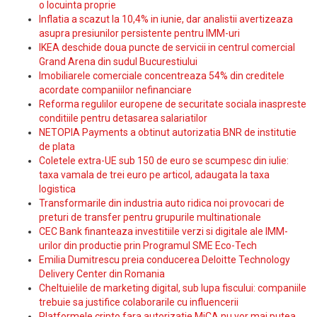
o locuinta proprie
Inflatia a scazut la 10,4% in iunie, dar analistii avertizeaza
asupra presiunilor persistente pentru IMM-uri
IKEA deschide doua puncte de servicii in centrul comercial
Grand Arena din sudul Bucurestiului
Imobiliarele comerciale concentreaza 54% din creditele
acordate companiilor nefinanciare
Reforma regulilor europene de securitate sociala inaspreste
conditiile pentru detasarea salariatilor
NETOPIA Payments a obtinut autorizatia BNR de institutie
de plata
Coletele extra-UE sub 150 de euro se scumpesc din iulie:
taxa vamala de trei euro pe articol, adaugata la taxa
logistica
Transformarile din industria auto ridica noi provocari de
preturi de transfer pentru grupurile multinationale
CEC Bank finanteaza investitiile verzi si digitale ale IMM-
urilor din productie prin Programul SME Eco-Tech
Emilia Dumitrescu preia conducerea Deloitte Technology
Delivery Center din Romania
Cheltuielile de marketing digital, sub lupa fiscului: companiile
trebuie sa justifice colaborarile cu influencerii
Platformele cripto fara autorizatie MiCA nu vor mai putea