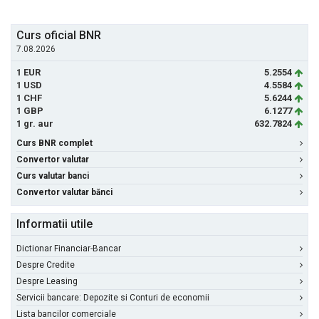
Curs oficial BNR
7.08.2026
1 EUR
5.2554
1 USD
4.5584
1 CHF
5.6244
1 GBP
6.1277
1 gr. aur
632.7824
Curs BNR complet
Convertor valutar
Curs valutar banci
Convertor valutar bănci
Informatii utile
Dictionar Financiar-Bancar
Despre Credite
Despre Leasing
Servicii bancare: Depozite si Conturi de economii
Lista bancilor comerciale