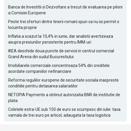
Banca de Investitii si Dezvoltare a trecut de evaluarea pe piloni
a Comisiei Europene
Peste trei sferturi dintre tinerii romani spun ca nu isi permit o
locuinta proprie
Inflatia a scazut la 10,4% in iunie, dar analistii avertizeaza
asupra presiunilor persistente pentru IMM-uri
IKEA deschide doua puncte de servicii in centrul comercial
Grand Arena din sudul Bucurestiului
Imobiliarele comerciale concentreaza 54% din creditele
acordate companiilor nefinanciare
Reforma regulilor europene de securitate sociala inaspreste
conditiile pentru detasarea salariatilor
NETOPIA Payments a obtinut autorizatia BNR de institutie de
plata
Coletele extra-UE sub 150 de euro se scumpesc din iulie: taxa
vamala de trei euro pe articol, adaugata la taxa logistica