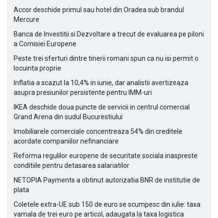
Accor deschide primul sau hotel din Oradea sub brandul
Mercure
Banca de Investitii si Dezvoltare a trecut de evaluarea pe piloni
a Comisiei Europene
Peste trei sferturi dintre tinerii romani spun ca nu isi permit o
locuinta proprie
Inflatia a scazut la 10,4% in iunie, dar analistii avertizeaza
asupra presiunilor persistente pentru IMM-uri
IKEA deschide doua puncte de servicii in centrul comercial
Grand Arena din sudul Bucurestiului
Imobiliarele comerciale concentreaza 54% din creditele
acordate companiilor nefinanciare
Reforma regulilor europene de securitate sociala inaspreste
conditiile pentru detasarea salariatilor
NETOPIA Payments a obtinut autorizatia BNR de institutie de
plata
Coletele extra-UE sub 150 de euro se scumpesc din iulie: taxa
vamala de trei euro pe articol, adaugata la taxa logistica