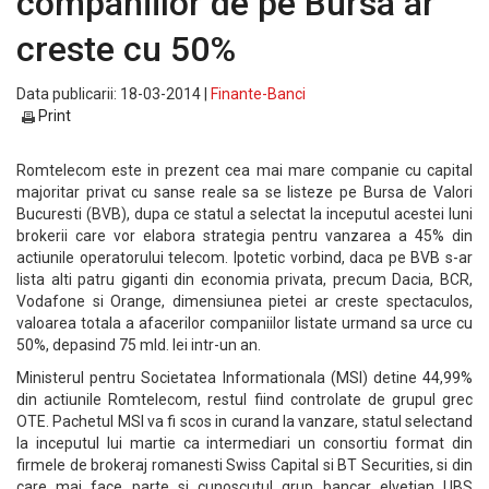
companiilor de pe Bursa ar
creste cu 50%
Data publicarii: 18-03-2014 |
Finante-Banci
Print
Romtelecom este in prezent cea mai mare companie cu capital
majoritar privat cu sanse reale sa se listeze pe Bursa de Valori
Bucuresti (BVB), dupa ce statul a selectat la inceputul acestei luni
brokerii care vor elabora strategia pentru vanzarea a 45% din
actiunile operatorului telecom. Ipotetic vorbind, daca pe BVB s-ar
lista alti patru giganti din economia privata, precum Dacia, BCR,
Vodafone si Orange, dimensiunea pietei ar creste spectaculos,
valoarea totala a afacerilor companiilor listate urmand sa urce cu
50%, depasind 75 mld. lei intr-un an.
Ministerul pentru Societatea Informationala (MSI) detine 44,99%
din actiunile Romtelecom, restul fiind controlate de grupul grec
OTE. Pachetul MSI va fi scos in curand la vanzare, statul selectand
la inceputul lui martie ca intermediari un consortiu format din
firmele de brokeraj romanesti Swiss Capital si BT Securities, si din
care mai face parte si cunoscutul grup bancar elvetian UBS