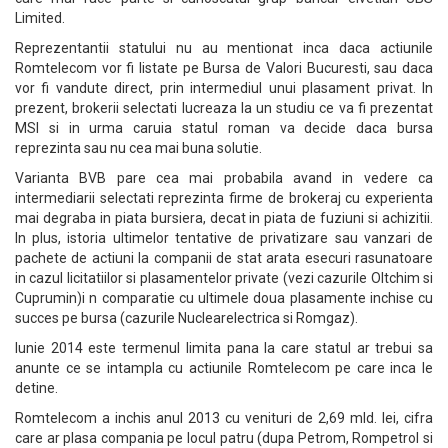
Limited.
Reprezentantii statului nu au mentionat inca daca actiunile
Romtelecom vor fi listate pe Bursa de Valori Bucuresti, sau daca
vor fi vandute direct, prin intermediul unui plasament privat. In
prezent, brokerii selectati lucreaza la un studiu ce va fi prezentat
MSI si in urma caruia statul roman va decide daca bursa
reprezinta sau nu cea mai buna solutie.
Varianta BVB pare cea mai probabila avand in vedere ca
intermediarii selectati reprezinta firme de brokeraj cu experienta
mai degraba in piata bursiera, decat in piata de fuziuni si achizitii.
In plus, istoria ultimelor tentative de privatizare sau vanzari de
pachete de actiuni la companii de stat arata esecuri rasunatoare
in cazul licitatiilor si plasamentelor private (vezi cazurile Oltchim si
Cuprumin)i n comparatie cu ultimele doua plasamente inchise cu
succes pe bursa (cazurile Nuclearelectrica si Romgaz).
Iunie 2014 este termenul limita pana la care statul ar trebui sa
anunte ce se intampla cu actiunile Romtelecom pe care inca le
detine.
Romtelecom a inchis anul 2013 cu venituri de 2,69 mld. lei, cifra
care ar plasa compania pe locul patru (dupa Petrom, Rompetrol si