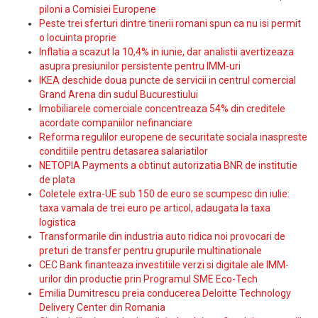
piloni a Comisiei Europene
Peste trei sferturi dintre tinerii romani spun ca nu isi permit
o locuinta proprie
Inflatia a scazut la 10,4% in iunie, dar analistii avertizeaza
asupra presiunilor persistente pentru IMM-uri
IKEA deschide doua puncte de servicii in centrul comercial
Grand Arena din sudul Bucurestiului
Imobiliarele comerciale concentreaza 54% din creditele
acordate companiilor nefinanciare
Reforma regulilor europene de securitate sociala inaspreste
conditiile pentru detasarea salariatilor
NETOPIA Payments a obtinut autorizatia BNR de institutie
de plata
Coletele extra-UE sub 150 de euro se scumpesc din iulie:
taxa vamala de trei euro pe articol, adaugata la taxa
logistica
Transformarile din industria auto ridica noi provocari de
preturi de transfer pentru grupurile multinationale
CEC Bank finanteaza investitiile verzi si digitale ale IMM-
urilor din productie prin Programul SME Eco-Tech
Emilia Dumitrescu preia conducerea Deloitte Technology
Delivery Center din Romania