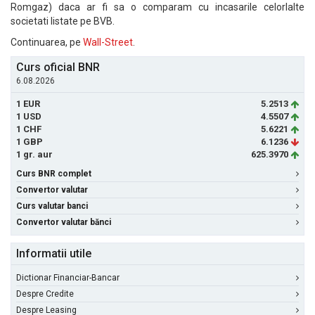
Romgaz) daca ar fi sa o comparam cu incasarile celorlalte
societati listate pe BVB.
Continuarea, pe
Wall-Street
.
Curs oficial BNR
6.08.2026
1 EUR
5.2513
1 USD
4.5507
1 CHF
5.6221
1 GBP
6.1236
1 gr. aur
625.3970
Curs BNR complet
Convertor valutar
Curs valutar banci
Convertor valutar bănci
Informatii utile
Dictionar Financiar-Bancar
Despre Credite
Despre Leasing