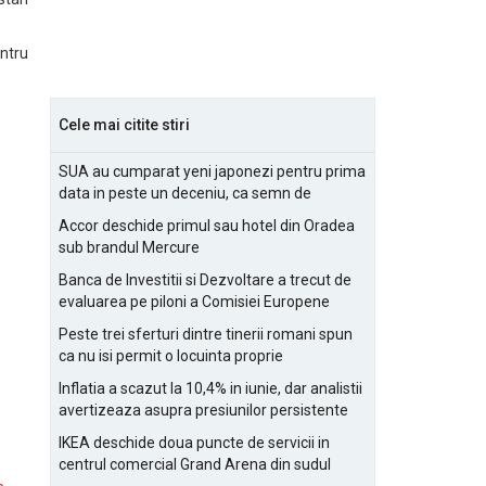
ntru
Cele mai citite stiri
SUA au cumparat yeni japonezi pentru prima
data in peste un deceniu, ca semn de
prietenie
Accor deschide primul sau hotel din Oradea
sub brandul Mercure
Banca de Investitii si Dezvoltare a trecut de
evaluarea pe piloni a Comisiei Europene
Peste trei sferturi dintre tinerii romani spun
ca nu isi permit o locuinta proprie
Inflatia a scazut la 10,4% in iunie, dar analistii
avertizeaza asupra presiunilor persistente
pentru IMM-uri
IKEA deschide doua puncte de servicii in
centrul comercial Grand Arena din sudul