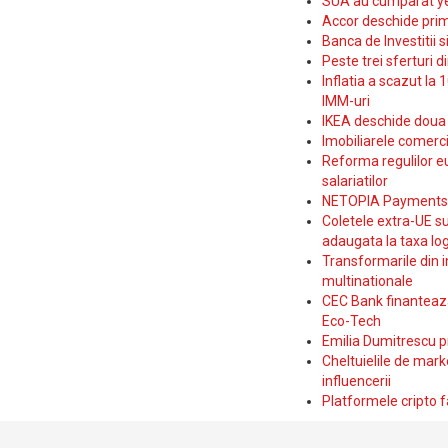
SUA au cumparat yen
Accor deschide prim
Banca de Investitii 
Peste trei sferturi d
Inflatia a scazut la 
IMM-uri
IKEA deschide doua p
Imobiliarele comerc
Reforma regulilor e
salariatilor
NETOPIA Payments a 
Coletele extra-UE su
adaugata la taxa log
Transformarile din i
multinationale
CEC Bank finanteaza 
Eco-Tech
Emilia Dumitrescu p
Cheltuielile de marke
influencerii
Platformele cripto f