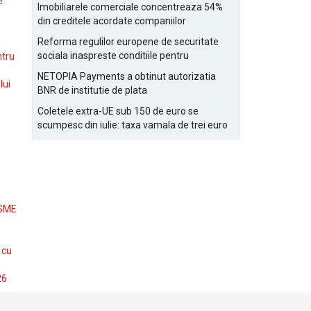
Bucurestiului
e
Imobiliarele comerciale concentreaza 54%
din creditele acordate companiilor
nefinanciare
Reforma regulilor europene de securitate
sociala inaspreste conditiile pentru
ntru
detasarea salariatilor
NETOPIA Payments a obtinut autorizatia
lui
BNR de institutie de plata
Coletele extra-UE sub 150 de euro se
scumpesc din iulie: taxa vamala de trei euro
pe articol, adaugata la taxa logistica
 SME
 cu
26