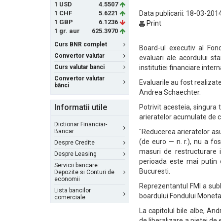
1 USD
4.5507
1 CHF
5.6221
Data publicarii: 18-03-2014
1 GBP
6.1236
Print
1 gr. aur
625.3970
Curs BNR complet
Board-ul executiv al Fon
Convertor valutar
evaluari ale acordului st
Curs valutar banci
institutiei financiare inter
Convertor valutar
Evaluarile au fost realiza
bănci
Andrea Schaechter.
Informatii utile
Potrivit acesteia, singura 
arieratelor acumulate de co
Dictionar Financiar-
Bancar
"Reducerea arieratelor asu
(de euro — n. r.), nu a f
Despre Credite
masuri de restructurare 
Despre Leasing
perioada este mai putin d
Servicii bancare:
Bucuresti.
Depozite si Conturi de
economii
Reprezentantul FMI a subl
Lista bancilor
boardului Fondului Monetar I
comerciale
La capitolul bile albe, A
de liberalizare a pietei de 