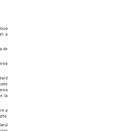
doua
et a
sa de
cerea
liard
luate
area
de la
re a
zite.
darul
stari