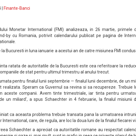
 |
Finante-Banci
dului Monetar International (FMI) analizeaza, in 26 martie, primele 
and-by cu Romania, potrivit calendarului publicat pe pagina de Intern
nationale.
te la Bucuresti in luna ianuarie a acestui an de catre misiunea FMI condu
tinta ratata de autoritatile de la Bucuresti este cea referitoare la redu
mpaniile de stat pentru ultimul trimestru al anului trecut.
mata pentru finalul lunii septembrie — finalul lunii decembrie, de un mi
ost realizata. Speram ca Guvernul sa revina si sa recupereze. Trebuie 
in aceste companii. Avem tinte trimestriale, iar tinta pentru urmato
e un miliard', a spus Schaechter in 4 februarie, la finalul misiunii 
iniat ca aceasta problema trebuie transata pana la urmatoarea intruni
nternational, care, de regula, are loc la doua luni de la finalul fiecarei vi
ndreea Schaechter a apreciat ca autoritatile romane au respectat calen
energie si gaze si, mai mult, sunt in grafic in ceea ce priveste planul de li