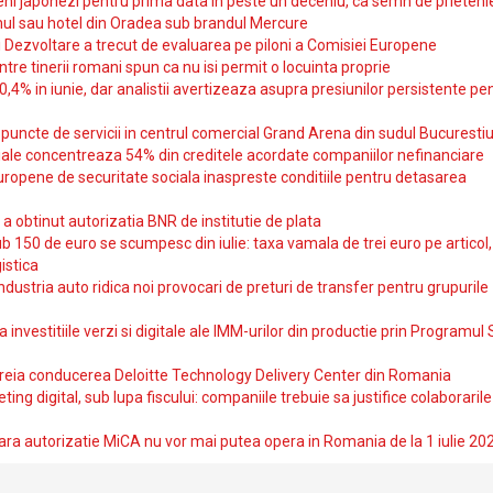
i japonezi pentru prima data in peste un deceniu, ca semn de prieteni
ul sau hotel din Oradea sub brandul Mercure
si Dezvoltare a trecut de evaluarea pe piloni a Comisiei Europene
intre tinerii romani spun ca nu isi permit o locuinta proprie
10,4% in iunie, dar analistii avertizeaza asupra presiunilor persistente pe
uncte de servicii in centrul comercial Grand Arena din sudul Bucurestiu
iale concentreaza 54% din creditele acordate companiilor nefinanciare
uropene de securitate sociala inaspreste conditiile pentru detasarea
obtinut autorizatia BNR de institutie de plata
b 150 de euro se scumpesc din iulie: taxa vamala de trei euro pe articol,
istica
ndustria auto ridica noi provocari de preturi de transfer pentru grupurile
investitiile verzi si digitale ale IMM-urilor din productie prin Programul
reia conducerea Deloitte Technology Delivery Center din Romania
ting digital, sub lupa fiscului: companiile trebuie sa justifice colaborarile
ara autorizatie MiCA nu vor mai putea opera in Romania de la 1 iulie 20