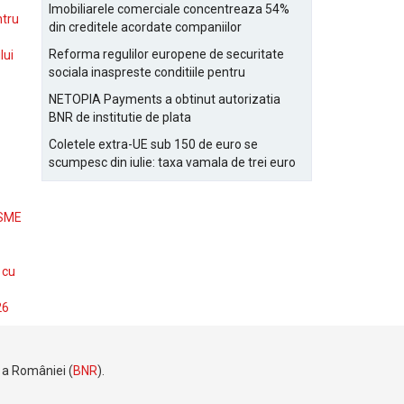
Bucurestiului
Imobiliarele comerciale concentreaza 54%
ntru
din creditele acordate companiilor
nefinanciare
Reforma regulilor europene de securitate
lui
sociala inaspreste conditiile pentru
detasarea salariatilor
NETOPIA Payments a obtinut autorizatia
BNR de institutie de plata
Coletele extra-UE sub 150 de euro se
scumpesc din iulie: taxa vamala de trei euro
pe articol, adaugata la taxa logistica
 SME
 cu
26
e a României (
BNR
).