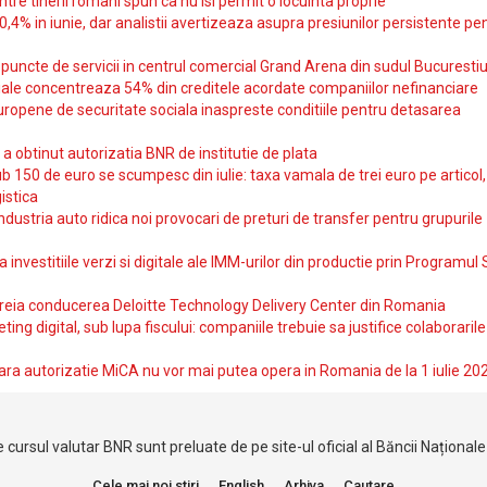
intre tinerii romani spun ca nu isi permit o locuinta proprie
10,4% in iunie, dar analistii avertizeaza asupra presiunilor persistente pe
uncte de servicii in centrul comercial Grand Arena din sudul Bucurestiu
iale concentreaza 54% din creditele acordate companiilor nefinanciare
uropene de securitate sociala inaspreste conditiile pentru detasarea
obtinut autorizatia BNR de institutie de plata
b 150 de euro se scumpesc din iulie: taxa vamala de trei euro pe articol,
istica
ndustria auto ridica noi provocari de preturi de transfer pentru grupurile
investitiile verzi si digitale ale IMM-urilor din productie prin Programul
reia conducerea Deloitte Technology Delivery Center din Romania
ting digital, sub lupa fiscului: companiile trebuie sa justifice colaborarile
ara autorizatie MiCA nu vor mai putea opera in Romania de la 1 iulie 20
 cursul valutar BNR sunt preluate de pe site-ul oficial al Băncii Național
Cele mai noi stiri
English
Arhiva
Cautare