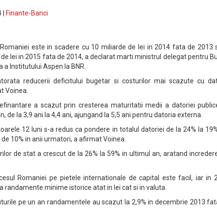
 |
Finante-Banci
 Romaniei este in scadere cu 10 miliarde de lei in 2014 fata de 2013 
 de lei in 2015 fata de 2014, a declarat marti ministrul delegat pentru B
a a Institutului Aspen la BNR.
orata reducerii deficitului bugetar si costurilor mai scazute cu dat
t Voinea.
finantare a scazut prin cresterea maturitatii medii a datoriei public
, de la 3,9 ani la 4,4 ani, ajungand la 5,5 ani pentru datoria externa.
arele 12 luni s-a redus ca pondere in totalul datoriei de la 24% la 19%
l de 10% in anii urmatori, a afirmat Voinea.
lurilor de stat a crescut de la 26% la 59% in ultimul an, aratand increder
sul Romaniei pe pietele internationale de capital este facil, iar in 
randamente minime istorice atat in lei cat si in valuta.
turile pe un an randamentele au scazut la 2,9% in decembrie 2013 fat