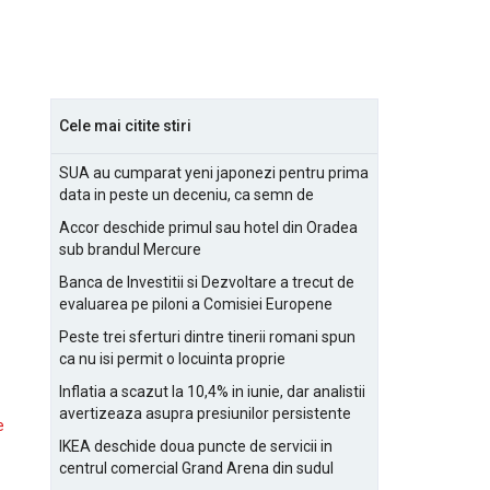
Cele mai citite stiri
SUA au cumparat yeni japonezi pentru prima
data in peste un deceniu, ca semn de
prietenie
Accor deschide primul sau hotel din Oradea
sub brandul Mercure
Banca de Investitii si Dezvoltare a trecut de
evaluarea pe piloni a Comisiei Europene
Peste trei sferturi dintre tinerii romani spun
ca nu isi permit o locuinta proprie
Inflatia a scazut la 10,4% in iunie, dar analistii
avertizeaza asupra presiunilor persistente
e
pentru IMM-uri
IKEA deschide doua puncte de servicii in
centrul comercial Grand Arena din sudul