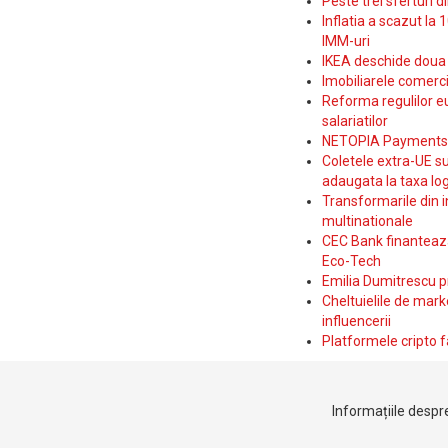
Peste trei sferturi d
Inflatia a scazut la 
IMM-uri
IKEA deschide doua p
Imobiliarele comerc
Reforma regulilor e
salariatilor
NETOPIA Payments a 
Coletele extra-UE su
adaugata la taxa log
Transformarile din i
multinationale
CEC Bank finanteaza 
Eco-Tech
Emilia Dumitrescu p
Cheltuielile de marke
influencerii
Platformele cripto f
Informațiile despre