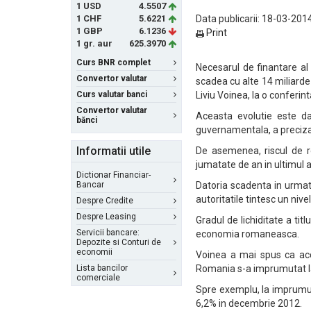
1 USD
4.5507
1 CHF
5.6221
Data publicarii: 18-03-2014
1 GBP
6.1236
Print
1 gr. aur
625.3970
Curs BNR complet
Necesarul de finantare al
Convertor valutar
scadea cu alte 14 miliarde
Curs valutar banci
Liviu Voinea, la o conferint
Convertor valutar
Aceasta evolutie este dat
bănci
guvernamentala, a preciza
Informatii utile
De asemenea, riscul de re
jumatate de an in ultimul an
Dictionar Financiar-
Bancar
Datoria scadenta in urmato
autoritatile tintesc un nive
Despre Credite
Despre Leasing
Gradul de lichiditate a tit
Servicii bancare:
economia romaneasca.
Depozite si Conturi de
economii
Voinea a mai spus ca acce
Lista bancilor
Romania s-a imprumutat la 
comerciale
Spre exemplu, la imprumu
6,2% in decembrie 2012.