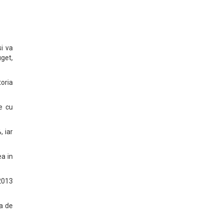
si va
uget,
oria
e cu
, iar
ea in
2013
a de