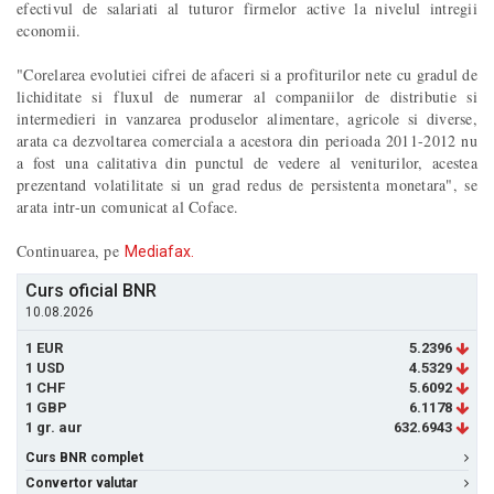
efectivul de salariati al tuturor firmelor active la nivelul intregii
economii.
"Corelarea evolutiei cifrei de afaceri si a profiturilor nete cu gradul de
lichiditate si fluxul de numerar al companiilor de distributie si
intermedieri in vanzarea produselor alimentare, agricole si diverse,
arata ca dezvoltarea comerciala a acestora din perioada 2011-2012 nu
a fost una calitativa din punctul de vedere al veniturilor, acestea
prezentand volatilitate si un grad redus de persistenta monetara", se
arata intr-un comunicat al Coface.
Continuarea, pe
Mediafax.
Curs oficial BNR
10.08.2026
1 EUR
5.2396
1 USD
4.5329
1 CHF
5.6092
1 GBP
6.1178
1 gr. aur
632.6943
Curs BNR complet
Convertor valutar