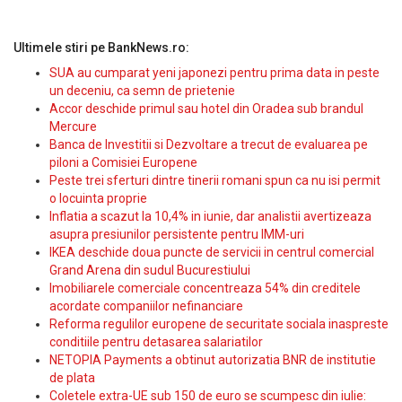
Ultimele stiri pe BankNews.ro:
SUA au cumparat yeni japonezi pentru prima data in peste
un deceniu, ca semn de prietenie
Accor deschide primul sau hotel din Oradea sub brandul
Mercure
Banca de Investitii si Dezvoltare a trecut de evaluarea pe
piloni a Comisiei Europene
Peste trei sferturi dintre tinerii romani spun ca nu isi permit
o locuinta proprie
Inflatia a scazut la 10,4% in iunie, dar analistii avertizeaza
asupra presiunilor persistente pentru IMM-uri
IKEA deschide doua puncte de servicii in centrul comercial
Grand Arena din sudul Bucurestiului
Imobiliarele comerciale concentreaza 54% din creditele
acordate companiilor nefinanciare
Reforma regulilor europene de securitate sociala inaspreste
conditiile pentru detasarea salariatilor
NETOPIA Payments a obtinut autorizatia BNR de institutie
de plata
Coletele extra-UE sub 150 de euro se scumpesc din iulie: