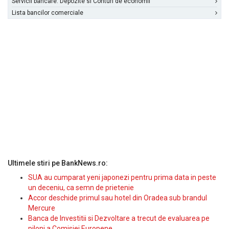
Servicii bancare: Depozite si Conturi de economii
Lista bancilor comerciale
Ultimele stiri pe BankNews.ro:
SUA au cumparat yeni japonezi pentru prima data in peste
un deceniu, ca semn de prietenie
Accor deschide primul sau hotel din Oradea sub brandul
Mercure
Banca de Investitii si Dezvoltare a trecut de evaluarea pe
piloni a Comisiei Europene