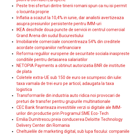
Peste trei sferturi dintre tinerii romani spun ca nu isi permit
o locuinta proprie
Inflatia a scazut la 10,4% in iunie, dar analistii avertizeaza
asupra presiunilor persistente pentru IMM-uri
IKEA deschide doua puncte de servicii in centrul comercial
Grand Arena din sudul Bucurestiului
Imobiliarele comerciale concentreaza 54% din creditele
acordate companiilor nefinanciare
Reforma regulilor europene de securitate sociala inaspreste
conditiile pentru detasarea salariatilor
NETOPIA Payments a obtinut autorizatia BNR de institutie
de plata
Coletele extra-UE sub 150 de euro se scumpesc din iulie:
taxa vamala de trei euro pe articol, adaugata la taxa
logistica
Transformarile din industria auto ridica noi provocari de
preturi de transfer pentru grupurile multinationale
CEC Bank finanteaza investitiile verzi si digitale ale IMM-
urilor din productie prin Programul SME Eco-Tech
Emilia Dumitrescu preia conducerea Deloitte Technology
Delivery Center din Romania
Cheltuielile de marketing digital, sub lupa fiscului: companiile