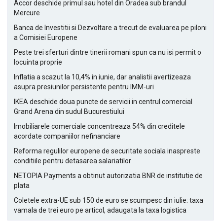
Accor deschide primul sau hotel din Oradea sub brandul
Mercure
Banca de Investitii si Dezvoltare a trecut de evaluarea pe piloni
a Comisiei Europene
Peste trei sferturi dintre tinerii romani spun ca nu isi permit o
locuinta proprie
Inflatia a scazut la 10,4% in iunie, dar analistii avertizeaza
asupra presiunilor persistente pentru IMM-uri
IKEA deschide doua puncte de servicii in centrul comercial
Grand Arena din sudul Bucurestiului
Imobiliarele comerciale concentreaza 54% din creditele
acordate companiilor nefinanciare
Reforma regulilor europene de securitate sociala inaspreste
conditiile pentru detasarea salariatilor
NETOPIA Payments a obtinut autorizatia BNR de institutie de
plata
Coletele extra-UE sub 150 de euro se scumpesc din iulie: taxa
vamala de trei euro pe articol, adaugata la taxa logistica