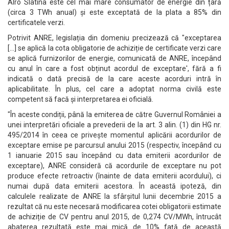
Alro Slatina este cel mai mare consumator de energie din țară
(circa 3 TWh anual) și este exceptată de la plata a 85% din
certificatele verzi.
Potrivit ANRE, legislația din domeniu precizează că "exceptarea
[...] se aplică la cota obligatorie de achiziție de certificate verzi care
se aplică furnizorilor de energie, comunicată de ANRE, începând
cu anul în care a fost obținut acordul de exceptare', fără a fi
indicată o dată precisă de la care aceste acorduri intră în
aplicabilitate. În plus, cel care a adoptat norma civilă este
competent să facă și interpretarea ei oficială.
"În aceste condiții, până la emiterea de către Guvernul României a
unei interpretări oficiale a prevederii de la art. 3 alin. (1) din HG nr.
495/2014 în ceea ce privește momentul aplicării acordurilor de
exceptare emise pe parcursul anului 2015 (respectiv, începând cu
1 ianuarie 2015 sau începând cu data emiterii acordurilor de
exceptare), ANRE consideră că acordurile de exceptare nu pot
produce efecte retroactiv (înainte de data emiterii acordului), ci
numai după data emiterii acestora. În această ipoteză, din
calculele realizate de ANRE la sfârșitul lunii decembrie 2015 a
rezultat că nu este necesară modificarea cotei obligatorii estimate
de achiziție de CV pentru anul 2015, de 0,274 CV/MWh, întrucât
abaterea rezultată este mai mică de 10% față de această