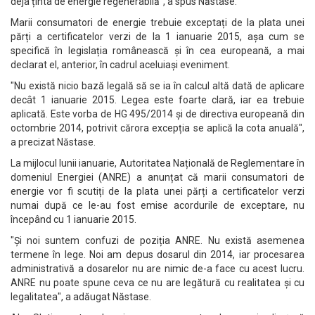
deja ținta de energie regenerabilă", a spus Năstase.
Marii consumatori de energie trebuie exceptați de la plata unei
părți a certificatelor verzi de la 1 ianuarie 2015, așa cum se
specifică în legislația românească și în cea europeană, a mai
declarat el, anterior, în cadrul aceluiași eveniment.
"Nu există nicio bază legală să se ia în calcul altă dată de aplicare
decât 1 ianuarie 2015. Legea este foarte clară, iar ea trebuie
aplicată. Este vorba de HG 495/2014 și de directiva europeană din
octombrie 2014, potrivit cărora excepția se aplică la cota anuală",
a precizat Năstase.
La mijlocul lunii ianuarie, Autoritatea Națională de Reglementare în
domeniul Energiei (ANRE) a anunțat că marii consumatori de
energie vor fi scutiți de la plata unei părți a certificatelor verzi
numai după ce le-au fost emise acordurile de exceptare, nu
începând cu 1 ianuarie 2015.
"Și noi suntem confuzi de poziția ANRE. Nu există asemenea
termene în lege. Noi am depus dosarul din 2014, iar procesarea
administrativă a dosarelor nu are nimic de-a face cu acest lucru.
ANRE nu poate spune ceva ce nu are legătură cu realitatea și cu
legalitatea", a adăugat Năstase.