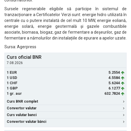
consumatorilor.
Sursele regenerabile eligibile să participe în sistemul de
tranzacționare a Certificatelor Verzi sunt: energie hidro utilizată în
centrale cu o putere instalată de cel mult 10 MW, energie eoliană,
energie solară, energie geotermală și gazele combustibile
asociate, biomasa, biogaz, gaz de fermentare a deșeurilor, gaz de
fermentare a nămolurilor din instalațiile de epurare a apelor uzate.
Sursa: Agerpress
Curs oficial BNR
7.08.2026
1 EUR
5.2554
1 USD
4.5584
1 CHF
5.6244
1 GBP
6.1277
1 gr. aur
632.7824
Curs BNR complet
Convertor valutar
Curs valutar banci
Convertor valutar bănci