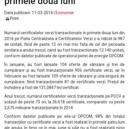
primele doua luni
Data publicarii: 11-03-2016 |
Economie
Print
Numarul certificatelor verzi tranzactionate in primele doua luni din
2016 pe Piata Centralizata a Certificatelor Verzi s-a ridicat la 987
de unitati, fiind de peste 12 ori mai mic fata de cel din perioada
similara a anului trecut, cand au fost tranzactionate 12.140 unitati,
conform datelor publicate de operatorul pietei de energie OPCOM.
În ianuarie, au fost lansate 104 oferte de vânzare și trei de
cumpărare și au fost tranzacționate 906 certificate verzi, iar în
februarie au fost lansate 109 oferte de vânzare și una singură de
cumpărare, fiind tranzacționate 81 de certificate verzi. Prețul de
închidere a fost de 131,0847 lei/certificat.
Anul trecut, numărul certificatelor verzi tranzacționate pe PCCV a
scăzut de peste 73 ori, la 36.618 certificate, comparativ cu peste
2,675 milioane tranzacționate în 2014.
Conform datelor publicate pe site-ul OPCOM, 98% din totalul
tranzacțiilor cu certificate verzi a fost realizat în primele patru luni
ale anului, în timp ce în mai, iunie și iulie nu a fost realizată nicio