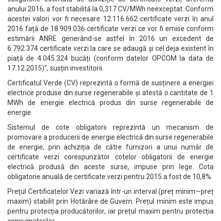
anului 2016, a fost stabilită la 0,317 CV/MWh neexceptat. Conform
acestei valori vor fi necesare 12.116.662 certificate verzi în anul
2016 față de 18.909.036 certificate verzi ce vor fi emise conform
estimării ANRE generând-se astfel în 2016 un excedent de
6.792.374 certificate verzi la care se adaugă și cel deja existent în
piață de 4.045.324 bucăți (conform datelor OPCOM la data de
17.12.2015)'', susțin investitorii.
Certificatul Verde (CV) reprezintă o formă de susținere a energiei
electrice produse din surse regenerabile și atestă o cantitate de 1
MWh de energie electrică produs din surse regenerabile de
energie.
Sistemul de cote obligatorii reprezintă un mecanism de
promovare a producerii de energie electrică din surse regenerabile
de energie, prin achiziția de către furnizori a unui număr de
certificate verzi corespunzător cotelor obligatorii de energie
electrică produsă din aceste surse, impuse prin lege. Cota
obligatorie anuală de certificate verzi pentru 2015 a fost de 10,8%.
Prețul Certificatelor Vezi variază într-un interval (preț minim—preț
maxim) stabilit prin Hotărâre de Guvern. Prețul minim este impus
pentru protecția producătorilor, iar prețul maxim pentru protecția