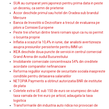
SUA au cumparat yeni japonezi pentru prima data in peste
un deceniu, ca semn de prietenie
Accor deschide primul sau hotel din Oradea sub brandul
Mercure
Banca de Investitii si Dezvoltare a trecut de evaluarea pe
piloni a Comisiei Europene
Peste trei sferturi dintre tinerii romani spun ca nu isi permit
o locuinta proprie
Inflatia a scazut la 10,4% in iunie, dar analistii avertizeaza
asupra presiunilor persistente pentru IMM-uri
IKEA deschide doua puncte de servicii in centrul comercial
Grand Arena din sudul Bucurestiului
Imobiliarele comerciale concentreaza 54% din creditele
acordate companiilor nefinanciare
Reforma regulilor europene de securitate sociala inaspreste
conditiile pentru detasarea salariatilor
NETOPIA Payments a obtinut autorizatia BNR de institutie
de plata
Coletele extra-UE sub 150 de euro se scumpesc din iulie:
taxa vamala de trei euro pe articol, adaugata la taxa
logistica
Transformarile din industria auto ridica noi provocari de