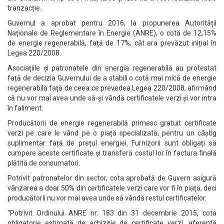
tranzacție.
Guvernul a aprobat pentru 2016, la propunerea Autorității
Naționale de Reglementare în Energie (ANRE), o cotă de 12,15%
de energie regenerabilă, față de 17%, cât era prevăzut inițial în
Legea 220/2008.
Asociațiile și patronatele din energia regenerabilă au protestat
față de decizia Guvernului de a stabili o cotă mai mică de energie
regenerabilă față de ceea ce prevedea Legea 220/2008, afirmând
că nu vor mai avea unde să-și vândă certificatele verzi și vor intra
în faliment.
Producătorii de energie regenerabilă primesc gratuit certificate
verzi pe care le vând pe o piață specializată, pentru un câștig
suplimentar față de prețul energiei. Furnizorii sunt obligați să
cumpere aceste certificate și transferă costul lor în factura finală
plătită de consumatori.
Potrivit patronatelor din sector, cota aprobată de Guvern asigură
vânzarea a doar 50% din certificatele verzi care vor fi în piață, deci
producătorii nu vor mai avea unde să vândă restul certificatelor.
''Potrivit Ordinului ANRE nr. 183 din 31 decembrie 2015, cota
obligatorie estimată de achiziție de certificate verzi, aferentă