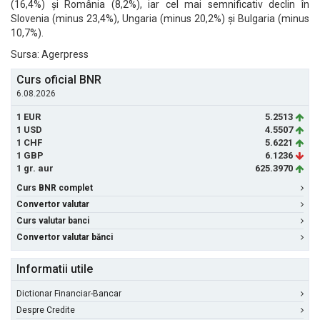
(16,4%) și România (8,2%), iar cel mai semnificativ declin în
Slovenia (minus 23,4%), Ungaria (minus 20,2%) și Bulgaria (minus
10,7%).
Sursa: Agerpress
Curs oficial BNR
6.08.2026
1 EUR
5.2513
1 USD
4.5507
1 CHF
5.6221
1 GBP
6.1236
1 gr. aur
625.3970
Curs BNR complet
Convertor valutar
Curs valutar banci
Convertor valutar bănci
Informatii utile
Dictionar Financiar-Bancar
Despre Credite