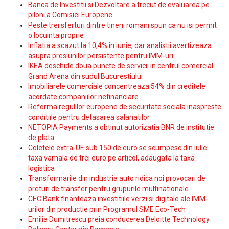
Banca de Investitii si Dezvoltare a trecut de evaluarea pe
piloni a Comisiei Europene
Peste trei sferturi dintre tinerii romani spun ca nu isi permit
o locuinta proprie
Inflatia a scazut la 10,4% in iunie, dar analistii avertizeaza
asupra presiunilor persistente pentru IMM-uri
IKEA deschide doua puncte de servicii in centrul comercial
Grand Arena din sudul Bucurestiului
Imobiliarele comerciale concentreaza 54% din creditele
acordate companiilor nefinanciare
Reforma regulilor europene de securitate sociala inaspreste
conditiile pentru detasarea salariatilor
NETOPIA Payments a obtinut autorizatia BNR de institutie
de plata
Coletele extra-UE sub 150 de euro se scumpesc din iulie:
taxa vamala de trei euro pe articol, adaugata la taxa
logistica
Transformarile din industria auto ridica noi provocari de
preturi de transfer pentru grupurile multinationale
CEC Bank finanteaza investitiile verzi si digitale ale IMM-
urilor din productie prin Programul SME Eco-Tech
Emilia Dumitrescu preia conducerea Deloitte Technology