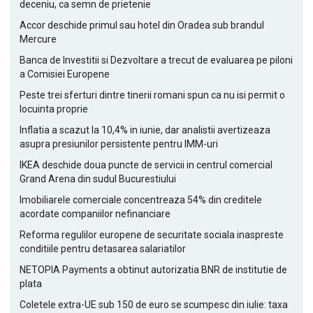
deceniu, ca semn de prietenie
Accor deschide primul sau hotel din Oradea sub brandul
Mercure
Banca de Investitii si Dezvoltare a trecut de evaluarea pe piloni
a Comisiei Europene
Peste trei sferturi dintre tinerii romani spun ca nu isi permit o
locuinta proprie
Inflatia a scazut la 10,4% in iunie, dar analistii avertizeaza
asupra presiunilor persistente pentru IMM-uri
IKEA deschide doua puncte de servicii in centrul comercial
Grand Arena din sudul Bucurestiului
Imobiliarele comerciale concentreaza 54% din creditele
acordate companiilor nefinanciare
Reforma regulilor europene de securitate sociala inaspreste
conditiile pentru detasarea salariatilor
NETOPIA Payments a obtinut autorizatia BNR de institutie de
plata
Coletele extra-UE sub 150 de euro se scumpesc din iulie: taxa