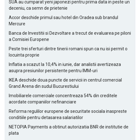
SUA au cumparat yeni japonezi pentru prima data in peste un
deceniu, ca semn de prietenie
Accor deschide primul sau hotel din Oradea sub brandul
Mercure
Banca de Investitii si Dezvoltare a trecut de evaluarea pe piloni
a Comisiei Europene
Peste trei sferturi dintre tinerii romani spun ca nu isi permit o
locuinta proprie
Inflatia a scazut la 10,4% in iunie, dar analistii avertizeaza
asupra presiunilor persistente pentru IMM-uri
IKEA deschide doua puncte de servicii in centrul comercial
Grand Arena din sudul Bucurestiului
Imobiliarele comerciale concentreaza 54% din creditele
acordate companiilor nefinanciare
Reforma regulilor europene de securitate sociala inaspreste
conditiile pentru detasarea salariatilor
NETOPIA Payments a obtinut autorizatia BNR de institutie de
plata