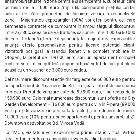
ansambluri situate în zone centrale și semicentrale, cu prețuri care
pornesc de la 1.000 euro /mp util, comparabil prețului unitar
solicitat de către proprietarii de locuințe vechi din respectivele
zone. Majoritatea expozanților (90%) vor oferi pentru cei care
semnează contracte de cumpărare în timpul târgului discounturi
între 2 și 30% ceea ce se va traduce, ca sume, între 1.000 și 60.000
de euro. Pe lângă ofertele deja anunțate, majoritatea expozanților
anunță oferte personalizate pentru fiecare potențial client:
vizitatorii pot găsi la standul Renet vile complet mobilate în
Otopeni, la prețul de 109.000 euro sau un apartament complet
mobilat și utilat, cu grădină proprie și boxă și tot de aici pot pleca
acasă cu un voucher de 3.000 euro cadou.
Cel mai mare discount efectiv din târg este de 60.000 euro pentru
un apartament de 4 camere din Bd. Timișoara, oferit de compania
Imoteca. Prețul de vânzare este de 99.900 euro, fiind redus de la
159.900 euro. Cele mai numeroase discounturi sunt oferite de City
Garden Development — 16.000 euro pentru o vilă în Pipera (89.000
euro preț de vânzare în perioada târgului) și o reducere de minim
10.000 euro (10% pentru orice apartament), pentru ansamblul 21
Downtown dezvoltat pe Bd. Mircea Vodă.
La tIMOn, vizitatorii vor experimenta primul stand virtual Virtual
Reality Tour pentru un ansamblu rezidențial din România.