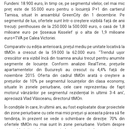
Fundeni: 18.900 euro, în timp ce, pe segmentul vilelor, cel mai mic
preț este de 55.000 euro pentru o locuință P+1 din cartierul
Tamisa, situat în ansamblul GreenCity din 1 decembrie. Pe
segmentul de lux, ofertele sunt într-o creștere vizibilă față de anii
trecuți: penthouses de la 250.000 la 500.000 euro, o casă de 1,8
milioane euro pe Șoseaua Kisselef și o alta de 1,9 milioane
euro+TVA pe Calea Victoriei.
Comparativ cu ediția anterioară, prețul mediu pe unitate locativă la
tIMOn a crescut de la 59.000 la 62.000 euro. "Trendul ușor
crescător era vizibil încă din toamna anului trecut pentru anumite
segmente de locuințe. Conform analizei RealTime, prețurile
apartamentelor din București au crescut cu 4,4% față de
noiembrie 2015. Oferta din cadrul tIMOn arată o creștere a
prețurilor de 10% pe segmentul locuințelor din clasa economy,
situate în zonele periurbane, cele care reprezentau de fapt
motorul vânzărilor pe segmentul rezidențial în ultimii 3-4 ani',
apreciază Vlad Vlăsceanu, directorul tIMOn.
În condițiile în care, în ultimii ani, au fost exploatate doar proiectele
din zone periurbane cu cele mai mici prețuri și aceasta părea să fie
tendința, în prezent se vede o schimbare de direcție: 70% din
ofertele tIMOn nu mai sunt în zone periurbane. Vorbim despre