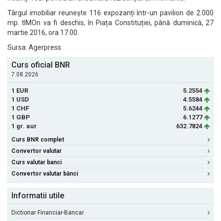
Târgul imobiliar reunește 116 expozanți într-un pavilion de 2.000
mp. tIMOn va fi deschis, în Piața Constituției, până duminică, 27
martie 2016, ora 17.00.
Sursa: Agerpress
Curs oficial BNR
7.08.2026
1 EUR
5.2554
1 USD
4.5584
1 CHF
5.6244
1 GBP
6.1277
1 gr. aur
632.7824
Curs BNR complet
Convertor valutar
Curs valutar banci
Convertor valutar bănci
Informatii utile
Dictionar Financiar-Bancar