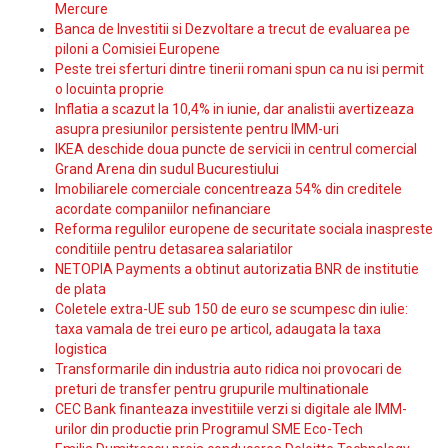
Mercure
Banca de Investitii si Dezvoltare a trecut de evaluarea pe
piloni a Comisiei Europene
Peste trei sferturi dintre tinerii romani spun ca nu isi permit
o locuinta proprie
Inflatia a scazut la 10,4% in iunie, dar analistii avertizeaza
asupra presiunilor persistente pentru IMM-uri
IKEA deschide doua puncte de servicii in centrul comercial
Grand Arena din sudul Bucurestiului
Imobiliarele comerciale concentreaza 54% din creditele
acordate companiilor nefinanciare
Reforma regulilor europene de securitate sociala inaspreste
conditiile pentru detasarea salariatilor
NETOPIA Payments a obtinut autorizatia BNR de institutie
de plata
Coletele extra-UE sub 150 de euro se scumpesc din iulie:
taxa vamala de trei euro pe articol, adaugata la taxa
logistica
Transformarile din industria auto ridica noi provocari de
preturi de transfer pentru grupurile multinationale
CEC Bank finanteaza investitiile verzi si digitale ale IMM-
urilor din productie prin Programul SME Eco-Tech