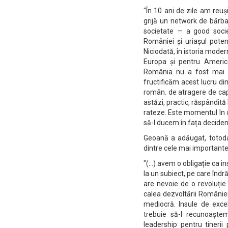
"În 10 ani de zile am reuș
grijă un network de bărba
societate — a good socie
României și uriașul poten
Niciodată, în istoria mode
Europa și pentru America
România nu a fost mai ne
fructificăm acest lucru di
român. de atragere de capi
astăzi, practic, răspândit
rateze. Este momentul în c
să-l ducem în fața deciden
Geoană a adăugat, totoda
dintre cele mai importante
"(...) avem o obligație ca
la un subiect, pe care în
are nevoie de o revoluție 
calea dezvoltării Românie
mediocră. Insule de excel
trebuie să-l recunoașt
leadership pentru tinerii