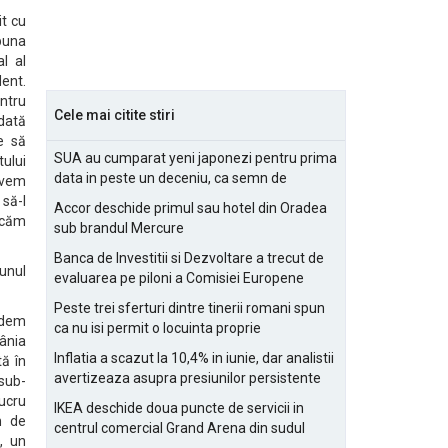
it cu
buna
l al
dent.
entru
Cele mai citite stiri
dată
e să
SUA au cumparat yeni japonezi pentru prima
tului
data in peste un deceniu, ca semn de
 avem
prietenie
 să-l
Accor deschide primul sau hotel din Oradea
ercăm
sub brandul Mercure
Banca de Investitii si Dezvoltare a trecut de
unul
evaluarea pe piloni a Comisiei Europene
Peste trei sferturi dintre tinerii romani spun
undem
ca nu isi permit o locuinta proprie
mânia
Inflatia a scazut la 10,4% in iunie, dar analistii
tă în
avertizeaza asupra presiunilor persistente
 sub-
pentru IMM-uri
ucru
IKEA deschide doua puncte de servicii in
m de
centrul comercial Grand Arena din sudul
, un