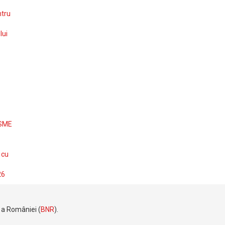
ntru
lui
 SME
 cu
26
e a României (
BNR
).