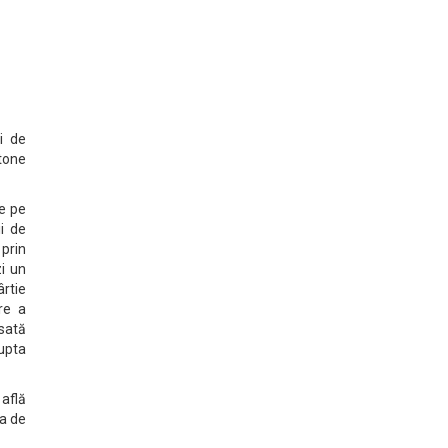
i de
tone
te pe
ii de
prin
zi un
rtie
re a
esată
lupta
 află
ca de