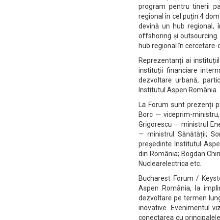
program pentru tinerii p
regional în cel puțin 4 dom
devină un hub regional, î
offshoring și outsourcing.
hub regional în cercetare-
Reprezentanți ai instituții
instituții financiare int
dezvoltare urbană, parti
Institutul Aspen România.
La Forum sunt prezenți pe
Borc — viceprim-ministru,
Grigorescu — ministrul En
— ministrul Sănătății; S
președinte Institutul As
din România; Bogdan Chiri
Nuclearelectrica etc.
Bucharest Forum / Keysto
Aspen România, la împlini
dezvoltare pe termen lung 
inovative. Evenimentul viz
conectarea cu principalele