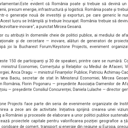
arlamentari.Este evident că România poate și trebuie să devină un
enii, precum energie, infrastructură și logistică. România poate și trebu
ntr-o generație nouă de investiții și exporturi, pe care generic le n
 Acest lucru se întâmplă și trebuie încurajat. România trebuie să devi
dezvoltare-inovare", a punctat Mircea Geoană.
lor cu atribuții în domeniile cheie de politici publice, ai mediului de afa
ernaționale și de cercetare — inovare, alături de generatori de proiec
cipă joi la Bucharest Forum/Keystone Projects, eveniment organiza
ste 150 de participanți și 30 de speakeri, printre care se numără: Co
 ministrul Economiei, Comerțului și Relațiilor cu Mediul de Afaceri; V
ergiei; Anca Dragu — ministrul Finanțelor Publice; Patriciu Achimaș-Ca
orana Baciu, secretar de stat în Ministerul Economiei; Mircea Geoa
pen România; Florin Pogonaru — președinte Asociația Oamenilor de Afa
țoiu — președinte Consiliul Concurenței; Daniela Lulache — director ge
ne Projects face parte din seria de evenimente organizate de Instit
rea a zece ani de activitate. Inițiativa sprijină crearea unei viziun
a României și procesele de elaborare a unor politici publice sustenabi
ează proiectele capitale pentru valorificarea poziției geografice a țăr
 coridoare de comerț, transport și energie din regiune și Europa, prec