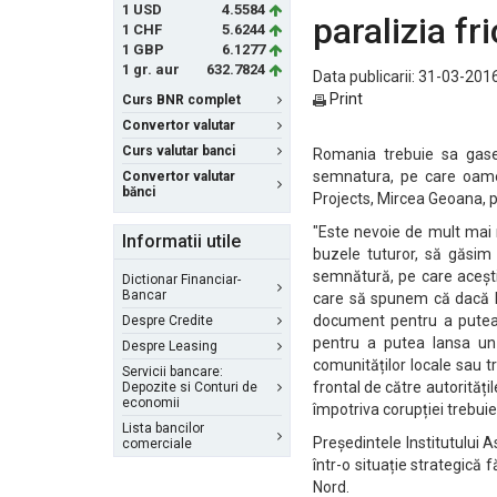
1 USD
4.5584
paralizia fr
1 CHF
5.6244
1 GBP
6.1277
1 gr. aur
632.7824
Data publicarii: 31-03-2016
Print
Curs BNR complet
Convertor valutar
Curs valutar banci
Romania trebuie sa gasea
semnatura, pe care oamen
Convertor valutar
bănci
Projects, Mircea Geoana, p
"Este nevoie de mult mai 
Informatii utile
buzele tuturor, să găsim 
semnătură, pe care acești
Dictionar Financiar-
Bancar
care să spunem că dacă lu
document pentru a putea 
Despre Credite
pentru a putea lansa un
Despre Leasing
comunităților locale sau t
Servicii bancare:
frontal de către autoritățil
Depozite si Conturi de
economii
împotriva corupției trebui
Lista bancilor
Președintele Institutului 
comerciale
într-o situație strategică
Nord.