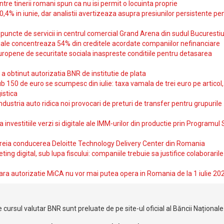
intre tinerii romani spun ca nu isi permit o locuinta proprie
10,4% in iunie, dar analistii avertizeaza asupra presiunilor persistente pe
uncte de servicii in centrul comercial Grand Arena din sudul Bucurestiu
iale concentreaza 54% din creditele acordate companiilor nefinanciare
uropene de securitate sociala inaspreste conditiile pentru detasarea
obtinut autorizatia BNR de institutie de plata
b 150 de euro se scumpesc din iulie: taxa vamala de trei euro pe articol,
istica
ndustria auto ridica noi provocari de preturi de transfer pentru grupurile
investitiile verzi si digitale ale IMM-urilor din productie prin Programul
reia conducerea Deloitte Technology Delivery Center din Romania
ting digital, sub lupa fiscului: companiile trebuie sa justifice colaborarile
ara autorizatie MiCA nu vor mai putea opera in Romania de la 1 iulie 20
 cursul valutar BNR sunt preluate de pe site-ul oficial al Băncii Național