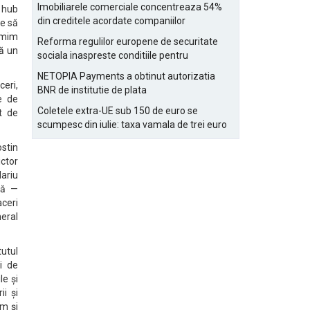
Bucurestiului
Imobiliarele comerciale concentreaza 54%
 hub
din creditele acordate companiilor
ie să
nefinanciare
umim
Reforma regulilor europene de securitate
nă un
sociala inaspreste conditiile pentru
detasarea salariatilor
NETOPIA Payments a obtinut autorizatia
ceri,
BNR de institutie de plata
te de
Coletele extra-UE sub 150 de euro se
t de
scumpesc din iulie: taxa vamala de trei euro
pe articol, adaugata la taxa logistica
stin
ictor
dariu
nă —
ceri
neral
utul
i de
le și
ii și
um și