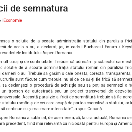
icii de semnatura
 |
Economie
sca o solutie de a scoate administratia statului din paralizia frici
ii de acolo o au, a declarat, joi, in cadrul Bucharest Forum / Keys
resedintele Institutului Aspen Romania.
mult curaj și de continuitate. Trebuie să adresăm și subiectul care es
o soluție de a scoate administrația statului român din paralizia fric
 oameni o au. Trebuie să găsim o cale onestă, corectă, transparentă, 
crurile sunt făcute cum trebuie, nu ai de ce să-ți fie frică să semne
să declanșezi o procedură de achiziție sau să poți să semnezi o hâ
 un tronson de autostradă sau un proiect transversal de dezvolta
ransversale. Această paralizie a fricii de semnătură trebuie să fie adr
e statului român și de cei care ocupă de partea coercitivă a statului, iar 
e să continue cu și mai mare intensitate", a spus Geoană.
Aspen România a subliniat, de asemenea, că, la ora actuală, România se
 fără precedent, fiind mai relevantă ca niciodată pentru Europa și Ameri