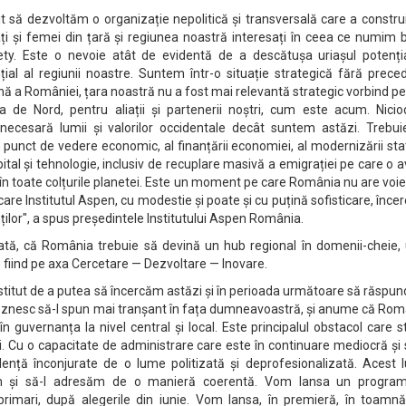
it să dezvoltăm o organizație nepolitică și transversală care a constru
ți și femei din țară și regiunea noastră interesați în ceea ce numim 
ty. Este o nevoie atât de evidentă de a descătușa uriașul potenția
țial al regiunii noastre. Suntem într-o situație strategică fără prece
rnă a României, țara noastră nu a fost mai relevantă strategic vorbind p
 de Nord, pentru aliații și partenerii noștri, cum este acum. Nicio
cesară lumii și valorilor occidentale decât suntem astăzi. Trebui
n punct de vedere economic, al finanțării economiei, al modernizării sta
tal și tehnologie, inclusiv de recuplare masivă a emigrației pe care o
ă în toate colțurile planetei. Este un moment pe care România nu are voie
are Institutul Aspen, cu modestie și poate și cu puțină sofisticare, înc
ților", a spus președintele Institutului Aspen România.
tă, că România trebuie să devină un hub regional în domenii-cheie, 
 fiind pe axa Cercetare — Dezvoltare — Inovare.
 institut de a putea să încercăm astăzi și în perioada următoare să răsp
drăznesc să-l spun mai tranșant în fața dumneavoastră, și anume că Ro
în guvernanța la nivel central și local. Este principalul obstacol care s
i. Cu o capacitate de administrare care este în continuare mediocră și
ență înconjurate de o lume politizată și deprofesionalizată. Acest l
em și să-l adresăm de o manieră coerentă. Vom lansa un progra
 primari, după alegerile din iunie. Vom lansa, în premieră, în toamnă