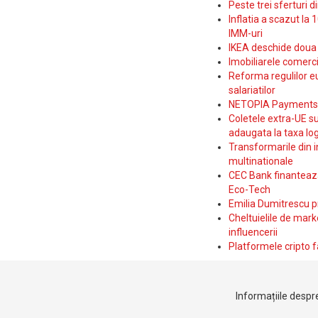
Peste trei sferturi d
Inflatia a scazut la 
IMM-uri
IKEA deschide doua p
Imobiliarele comerc
Reforma regulilor e
salariatilor
NETOPIA Payments a 
Coletele extra-UE su
adaugata la taxa log
Transformarile din i
multinationale
CEC Bank finanteaza 
Eco-Tech
Emilia Dumitrescu p
Cheltuielile de marke
influencerii
Platformele cripto f
Informațiile despre