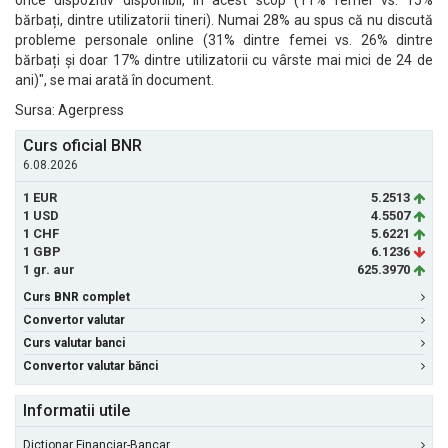
orice dispozitiv disponibil, în acest scop (11% femei vs. 15%
bărbați, dintre utilizatorii tineri). Numai 28% au spus că nu discută
probleme personale online (31% dintre femei vs. 26% dintre
bărbați și doar 17% dintre utilizatorii cu vârste mai mici de 24 de
ani)", se mai arată în document.
Sursa: Agerpress
Curs oficial BNR
6.08.2026
1 EUR
5.2513
1 USD
4.5507
1 CHF
5.6221
1 GBP
6.1236
1 gr. aur
625.3970
Curs BNR complet
Convertor valutar
Curs valutar banci
Convertor valutar bănci
Informatii utile
Dictionar Financiar-Bancar