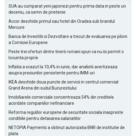
SUA au cumparat yeni japonezi pentru prima data in peste un
deceniu, ca semn de prietenie
Accor deschide primul sau hotel din Oradea sub brandul
Mercure
Banca de Investitii si Dezvoltare a trecut de evaluarea pe piloni
a Comisiei Europene
Peste trei sferturi dintre tinerii romani spun ca nu isi permit o
locuinta proprie
Inflatia a scazut la 10,4% in iunie, dar analistii avertizeaza
asupra presiunilor persistente pentru IMM-uri
IKEA deschide doua puncte de servicii in centrul comercial
Grand Arena din sudul Bucurestiului
Imobiliarele comerciale concentreaza 54% din creditele
acordate companiilor nefinanciare
Reforma regulilor europene de securitate sociala inaspreste
conditiile pentru detasarea salariatilor
NETOPIA Payments a obtinut autorizatia BNR de institutie de
plata