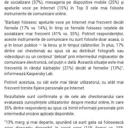
de socializare (37%), mesageria pe dispozitive mobile (25%) și
apelurile voce pe Internet (15%) în Top 3 cele mai folosite
instrumente de comunicare online.
"Bărbații folosesc apelurile voce pe Internet mai frecvent decât
femeile (17% vs. 14%), în timp ce femeile folosesc rețelele de
socializare mai frecvent (41% vs. 35%). Potrivit respondenților,
aceste instrumente de comunicare nu sunt folosite doar acasă, ci
și în locuri publice — la birou și în timpul călătoriilor. În plus, 17%
dintre cei chestionați au spus că au distribuit fotografii sau
videoclipuri cu un conținut 'delicat' prin intermediul mijloacelor de
comunicare electronică, cel puțin o dată. Această situație este mai
frecventă în rândul bărbaților (21%) decât al femeilor (13%)",
informează Kaspersky Lab.
Potrivit acestuia, cu cât este mai tânăr utilizatorul, cu atât mai
frecvent trimite fișiere personale pe Internet.
Rezultatele sunt confirmate și de cele ale chestionarului care
evaluează cunoștințele utilizatorilor despre mediul online, în care
35% dintre respondenți au spus că trimit informații personale prin
intermediul oricărei aplicații disponibile.
"13% merg și mai departe, spunând că sunt gata să folosească