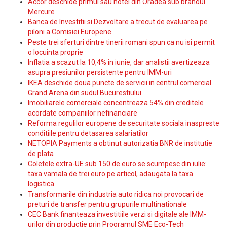
Accor deschide primul sau hotel din Oradea sub brandul
Mercure
Banca de Investitii si Dezvoltare a trecut de evaluarea pe
piloni a Comisiei Europene
Peste trei sferturi dintre tinerii romani spun ca nu isi permit
o locuinta proprie
Inflatia a scazut la 10,4% in iunie, dar analistii avertizeaza
asupra presiunilor persistente pentru IMM-uri
IKEA deschide doua puncte de servicii in centrul comercial
Grand Arena din sudul Bucurestiului
Imobiliarele comerciale concentreaza 54% din creditele
acordate companiilor nefinanciare
Reforma regulilor europene de securitate sociala inaspreste
conditiile pentru detasarea salariatilor
NETOPIA Payments a obtinut autorizatia BNR de institutie
de plata
Coletele extra-UE sub 150 de euro se scumpesc din iulie:
taxa vamala de trei euro pe articol, adaugata la taxa
logistica
Transformarile din industria auto ridica noi provocari de
preturi de transfer pentru grupurile multinationale
CEC Bank finanteaza investitiile verzi si digitale ale IMM-
urilor din productie prin Programul SME Eco-Tech