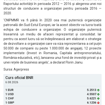
Raportului activității în perioada 2012 — 2016 și alegerea unei noi
structuri de conducere a organizației pentru perioada 2016 —
2020.
'CNIPMMR va fi până în 2020 cea mai puternică organizație
patronală din Sud-Estul Europei, iar la acest obiectiv va lucra toată
echipa de conducere a organizației. O organizație puternică
înseamnă un mediu de afaceri reprezentat și consolidat. Iar
pentru ca acest lucru să se îndeplinească am elaborat o strategie
de dezvoltare a organizației care va viza reprezentarea a cel puțin
50.000 de companii cu peste 1.000.000 de angajați, 12 proiecte
implementate (Invest in Romania, Capitala antreprenoriatului,
România educativă, etc), lansarea unui fond de investiții privat și a
unei rețele de business angels', a declarat Florin Jianu.
Sursa: Agerpress
Curs oficial BNR
6.08.2026
1 EUR
5.2513
1 USD
4.5507
1 CHF
5.6221
1 GBP
6.1236