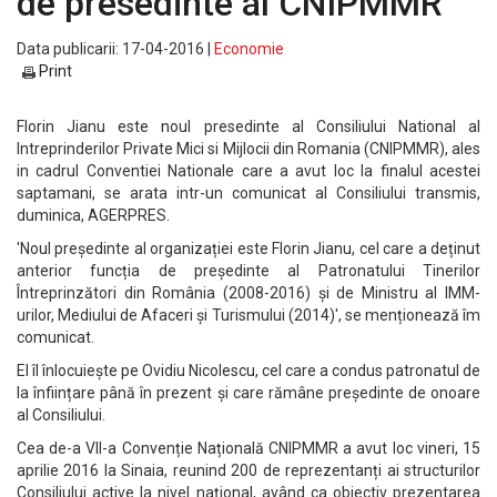
de presedinte al CNIPMMR
Data publicarii: 17-04-2016 |
Economie
Print
Florin Jianu este noul presedinte al Consiliului National al
Intreprinderilor Private Mici si Mijlocii din Romania (CNIPMMR), ales
in cadrul Conventiei Nationale care a avut loc la finalul acestei
saptamani, se arata intr-un comunicat al Consiliului transmis,
duminica, AGERPRES.
'Noul președinte al organizației este Florin Jianu, cel care a deținut
anterior funcția de președinte al Patronatului Tinerilor
Întreprinzători din România (2008-2016) și de Ministru al IMM-
urilor, Mediului de Afaceri și Turismului (2014)', se menționează îm
comunicat.
El îl înlocuiește pe Ovidiu Nicolescu, cel care a condus patronatul de
la înființare până în prezent și care rămâne președinte de onoare
al Consiliului.
Cea de-a VII-a Convenție Națională CNIPMMR a avut loc vineri, 15
aprilie 2016 la Sinaia, reunind 200 de reprezentanți ai structurilor
Consiliului active la nivel național, având ca obiectiv prezentarea