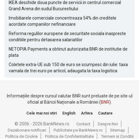
IKEA deschide doua puncte de servicii in centrul comercial
Grand Arena din sudul Bucurestiului
Imobiliarele comerciale concentreaza 54% din creditele
acordate companiilor nefinanciare
Reforma regulilor europene de securitate sociala inaspreste
conditiile pentru detasarea salariatilor
NETOPIA Payments a obtinut autorizatia BNR de institutie de
plata
Coletele extra-UE sub 150 de euro se scumpesc din iulie: taxa
vamala de trei euro pe articol, adaugata la taxa logistica
Informațiile despre cursul valutar BNR sunt preluate de pe site-ul
oficial al Băncii Naționale a României (
BNR
).
Cele mai noi stiri
English
Arhiva
Cautare
© 2006 - 2026 BankNews.ro
Contact
Despre Noi
Dezabonare notificari
Publicitate pe BankNews.ro
Sitemap
Politica de Cookie
Politica de Confidentialitate
Termeni si Conditii