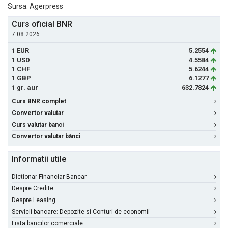
Sursa: Agerpress
Curs oficial BNR
7.08.2026
1 EUR
5.2554
1 USD
4.5584
1 CHF
5.6244
1 GBP
6.1277
1 gr. aur
632.7824
Curs BNR complet
Convertor valutar
Curs valutar banci
Convertor valutar bănci
Informatii utile
Dictionar Financiar-Bancar
Despre Credite
Despre Leasing
Servicii bancare: Depozite si Conturi de economii
Lista bancilor comerciale