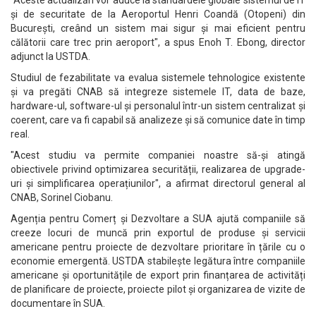
"Aceste actualizări vor aduce la standardele globale sistemul de IT
și de securitate de la Aeroportul Henri Coandă (Otopeni) din
București, creând un sistem mai sigur și mai eficient pentru
călătorii care trec prin aeroport", a spus Enoh T. Ebong, director
adjunct la USTDA.
Studiul de fezabilitate va evalua sistemele tehnologice existente
și va pregăti CNAB să integreze sistemele IT, data de baze,
hardware-ul, software-ul și personalul într-un sistem centralizat și
coerent, care va fi capabil să analizeze și să comunice date în timp
real.
"Acest studiu va permite companiei noastre să-și atingă
obiectivele privind optimizarea securității, realizarea de upgrade-
uri și simplificarea operațiunilor", a afirmat directorul general al
CNAB, Sorinel Ciobanu.
Agenția pentru Comerț și Dezvoltare a SUA ajută companiile să
creeze locuri de muncă prin exportul de produse și servicii
americane pentru proiecte de dezvoltare prioritare în țările cu o
economie emergentă. USTDA stabilește legătura între companiile
americane și oportunitățile de export prin finanțarea de activități
de planificare de proiecte, proiecte pilot și organizarea de vizite de
documentare în SUA.