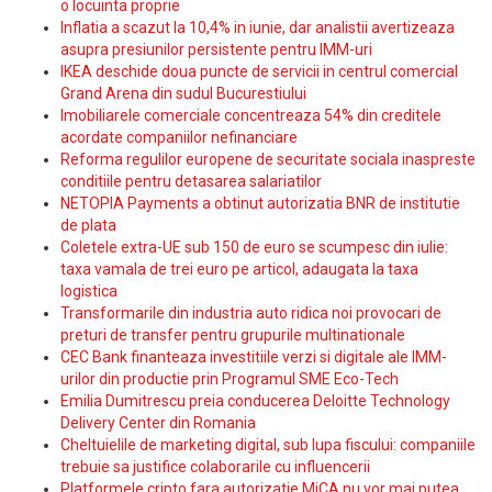
o locuinta proprie
Inflatia a scazut la 10,4% in iunie, dar analistii avertizeaza
asupra presiunilor persistente pentru IMM-uri
IKEA deschide doua puncte de servicii in centrul comercial
Grand Arena din sudul Bucurestiului
Imobiliarele comerciale concentreaza 54% din creditele
acordate companiilor nefinanciare
Reforma regulilor europene de securitate sociala inaspreste
conditiile pentru detasarea salariatilor
NETOPIA Payments a obtinut autorizatia BNR de institutie
de plata
Coletele extra-UE sub 150 de euro se scumpesc din iulie:
taxa vamala de trei euro pe articol, adaugata la taxa
logistica
Transformarile din industria auto ridica noi provocari de
preturi de transfer pentru grupurile multinationale
CEC Bank finanteaza investitiile verzi si digitale ale IMM-
urilor din productie prin Programul SME Eco-Tech
Emilia Dumitrescu preia conducerea Deloitte Technology
Delivery Center din Romania
Cheltuielile de marketing digital, sub lupa fiscului: companiile
trebuie sa justifice colaborarile cu influencerii
Platformele cripto fara autorizatie MiCA nu vor mai putea