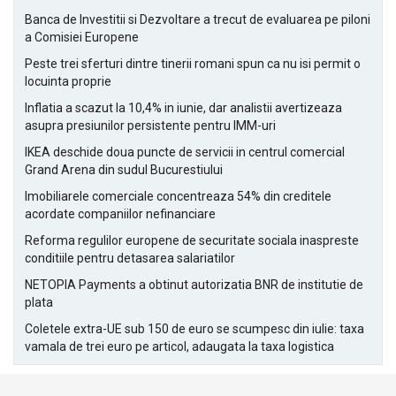
Banca de Investitii si Dezvoltare a trecut de evaluarea pe piloni
a Comisiei Europene
Peste trei sferturi dintre tinerii romani spun ca nu isi permit o
locuinta proprie
Inflatia a scazut la 10,4% in iunie, dar analistii avertizeaza
asupra presiunilor persistente pentru IMM-uri
IKEA deschide doua puncte de servicii in centrul comercial
Grand Arena din sudul Bucurestiului
Imobiliarele comerciale concentreaza 54% din creditele
acordate companiilor nefinanciare
Reforma regulilor europene de securitate sociala inaspreste
conditiile pentru detasarea salariatilor
NETOPIA Payments a obtinut autorizatia BNR de institutie de
plata
Coletele extra-UE sub 150 de euro se scumpesc din iulie: taxa
vamala de trei euro pe articol, adaugata la taxa logistica