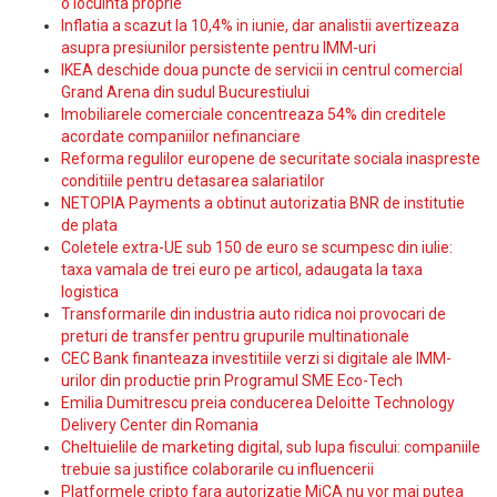
o locuinta proprie
Inflatia a scazut la 10,4% in iunie, dar analistii avertizeaza
asupra presiunilor persistente pentru IMM-uri
IKEA deschide doua puncte de servicii in centrul comercial
Grand Arena din sudul Bucurestiului
Imobiliarele comerciale concentreaza 54% din creditele
acordate companiilor nefinanciare
Reforma regulilor europene de securitate sociala inaspreste
conditiile pentru detasarea salariatilor
NETOPIA Payments a obtinut autorizatia BNR de institutie
de plata
Coletele extra-UE sub 150 de euro se scumpesc din iulie:
taxa vamala de trei euro pe articol, adaugata la taxa
logistica
Transformarile din industria auto ridica noi provocari de
preturi de transfer pentru grupurile multinationale
CEC Bank finanteaza investitiile verzi si digitale ale IMM-
urilor din productie prin Programul SME Eco-Tech
Emilia Dumitrescu preia conducerea Deloitte Technology
Delivery Center din Romania
Cheltuielile de marketing digital, sub lupa fiscului: companiile
trebuie sa justifice colaborarile cu influencerii
Platformele cripto fara autorizatie MiCA nu vor mai putea