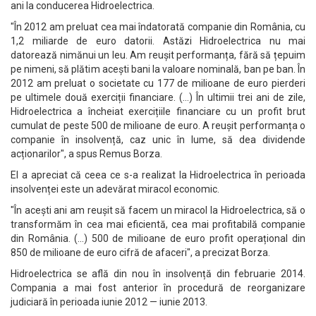
ani la conducerea Hidroelectrica.
"În 2012 am preluat cea mai îndatorată companie din România, cu
1,2 miliarde de euro datorii. Astăzi Hidroelectrica nu mai
datorează nimănui un leu. Am reușit performanța, fără să țepuim
pe nimeni, să plătim acești bani la valoare nominală, ban pe ban. În
2012 am preluat o societate cu 177 de milioane de euro pierderi
pe ultimele două exerciții financiare. (...) În ultimii trei ani de zile,
Hidroelectrica a încheiat exercițiile financiare cu un profit brut
cumulat de peste 500 de milioane de euro. A reușit performanța o
companie în insolvență, caz unic în lume, să dea dividende
acționarilor", a spus Remus Borza.
El a apreciat că ceea ce s-a realizat la Hidroelectrica în perioada
insolvenței este un adevărat miracol economic.
"În acești ani am reușit să facem un miracol la Hidroelectrica, să o
transformăm în cea mai eficientă, cea mai profitabilă companie
din România. (...) 500 de milioane de euro profit operațional din
850 de milioane de euro cifră de afaceri", a precizat Borza.
Hidroelectrica se află din nou în insolvență din februarie 2014.
Compania a mai fost anterior în procedură de reorganizare
judiciară în perioada iunie 2012 — iunie 2013.