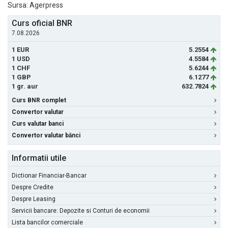
Sursa: Agerpress
Curs oficial BNR
7.08.2026
1 EUR
5.2554
1 USD
4.5584
1 CHF
5.6244
1 GBP
6.1277
1 gr. aur
632.7824
Curs BNR complet
Convertor valutar
Curs valutar banci
Convertor valutar bănci
Informatii utile
Dictionar Financiar-Bancar
Despre Credite
Despre Leasing
Servicii bancare: Depozite si Conturi de economii
Lista bancilor comerciale