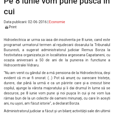
Pe 8 iunie vom pune pusca in
cui
Data publicarii: 02-06-2016 |
Economie
Print
Hidroelectrica ar urma sa iasa din insolventa pe 8 iunie, cand este
programat urmatorul termen al rejudecarii dosarului la Tribunalul
Bucuresti, a sugerat administratorul judiciar Remus Borza la
festivitatea organizata joi in localitatea argeseana Capataneni, cu
ocazia aniversarii a 50 de ani de la punerea in functiune a
Hidrocentralei Vidraru.
"Nu am venit cu gândul de a mă pensiona de la Hidroelectrica, deși
evident că m-ar fi onorat. (...) Pot să anunț cu oarecare tristețe,
durere, dar până la urmă e ca un părinte care și-a crescut bine
copilul, ajunge la vârsta majoratului și îi dai drumul în lume să se
descurce, pe 8 iunie vom pune și noi pușca în cui și ne vom lua
rămas bun de la un colectiv de oameni minunați, cu care în acești
ani, nu ușori, am făcut istorie", a declarat Borza.
Administratorul judiciar a făcut și un bilanț activității sale din ultimii