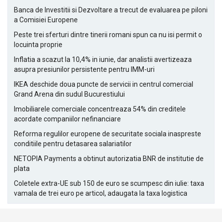
Banca de Investitii si Dezvoltare a trecut de evaluarea pe piloni
a Comisiei Europene
Peste trei sferturi dintre tinerii romani spun ca nu isi permit o
locuinta proprie
Inflatia a scazut la 10,4% in iunie, dar analistii avertizeaza
asupra presiunilor persistente pentru IMM-uri
IKEA deschide doua puncte de servicii in centrul comercial
Grand Arena din sudul Bucurestiului
Imobiliarele comerciale concentreaza 54% din creditele
acordate companiilor nefinanciare
Reforma regulilor europene de securitate sociala inaspreste
conditiile pentru detasarea salariatilor
NETOPIA Payments a obtinut autorizatia BNR de institutie de
plata
Coletele extra-UE sub 150 de euro se scumpesc din iulie: taxa
vamala de trei euro pe articol, adaugata la taxa logistica