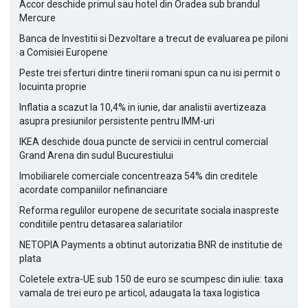
Accor deschide primul sau hotel din Oradea sub brandul
Mercure
Banca de Investitii si Dezvoltare a trecut de evaluarea pe piloni
a Comisiei Europene
Peste trei sferturi dintre tinerii romani spun ca nu isi permit o
locuinta proprie
Inflatia a scazut la 10,4% in iunie, dar analistii avertizeaza
asupra presiunilor persistente pentru IMM-uri
IKEA deschide doua puncte de servicii in centrul comercial
Grand Arena din sudul Bucurestiului
Imobiliarele comerciale concentreaza 54% din creditele
acordate companiilor nefinanciare
Reforma regulilor europene de securitate sociala inaspreste
conditiile pentru detasarea salariatilor
NETOPIA Payments a obtinut autorizatia BNR de institutie de
plata
Coletele extra-UE sub 150 de euro se scumpesc din iulie: taxa
vamala de trei euro pe articol, adaugata la taxa logistica