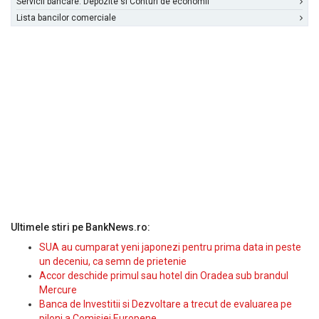
Servicii bancare: Depozite si Conturi de economii
Lista bancilor comerciale
Ultimele stiri pe BankNews.ro:
SUA au cumparat yeni japonezi pentru prima data in peste
un deceniu, ca semn de prietenie
Accor deschide primul sau hotel din Oradea sub brandul
Mercure
Banca de Investitii si Dezvoltare a trecut de evaluarea pe
piloni a Comisiei Europene