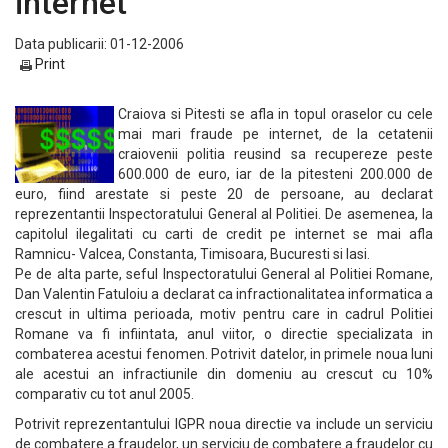
internet
Data publicarii: 01-12-2006
Print
Craiova si Pitesti se afla in topul oraselor cu cele
mai mari fraude pe internet, de la cetatenii
craiovenii politia reusind sa recupereze peste
600.000 de euro, iar de la pitesteni 200.000 de
euro, fiind arestate si peste 20 de persoane, au declarat
reprezentantii Inspectoratului General al Politiei. De asemenea, la
capitolul ilegalitati cu carti de credit pe internet se mai afla
Ramnicu- Valcea, Constanta, Timisoara, Bucuresti si Iasi.
Pe de alta parte, seful Inspectoratului General al Politiei Romane,
Dan Valentin Fatuloiu a declarat ca infractionalitatea informatica a
crescut in ultima perioada, motiv pentru care in cadrul Politiei
Romane va fi infiintata, anul viitor, o directie specializata in
combaterea acestui fenomen. Potrivit datelor, in primele noua luni
ale acestui an infractiunile din domeniu au crescut cu 10%
comparativ cu tot anul 2005.
Potrivit reprezentantului IGPR noua directie va include un serviciu
de combatere a fraudelor, un serviciu de combatere a fraudelor cu