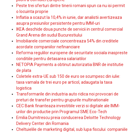
Peste trei sferturi dintre tinerii romani spun ca nu isi permit
o locuinta proprie
Inflatia a scazut la 10,4% in iunie, dar analistii avertizeaza
asupra presiunilor persistente pentru IMM-uri
IKEA deschide doua puncte de servicii in centrul comercial
Grand Arena din sudul Bucurestiului
Imobiliarele comerciale concentreaza 54% din creditele
acordate companiilor nefinanciare
Reforma regulilor europene de securitate sociala inaspreste
conditiile pentru detasarea salariatilor
NETOPIA Payments a obtinut autorizatia BNR de institutie
de plata
Coletele extra-UE sub 150 de euro se scumpesc din iulie:
taxa vamala de trei euro pe articol, adaugata la taxa
logistica
Transformarile din industria auto ridica noi provocari de
preturi de transfer pentru grupurile multinationale
CEC Bank finanteaza investitiile verzi si digitale ale IMM-
urilor din productie prin Programul SME Eco-Tech
Emilia Dumitrescu preia conducerea Deloitte Technology
Delivery Center din Romania
Cheltuielile de marketing digital, sub lupa fiscului: companiile