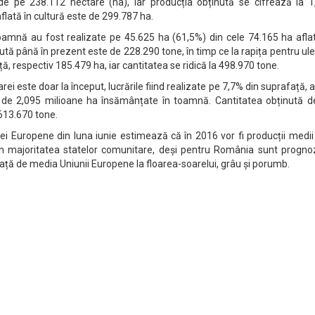
 de pe 238.112 hectare (ha), iar producția obținută se cifrează la 1
flată în cultură este de 299.787 ha.
toamnă au fost realizate pe 45.625 ha (61,5%) din cele 74.165 ha afla
nută până în prezent este de 228.290 tone, în timp ce la rapița pentru ule
ă, respectiv 185.479 ha, iar cantitatea se ridică la 498.970 tone.
arei este doar la început, lucrările fiind realizate pe 7,7% din suprafață, 
l de 2,095 milioane ha însămânțate în toamnă. Cantitatea obținută d
613.670 tone.
i Europene din luna iunie estimează că în 2016 vor fi producții medii
 în majoritatea statelor comunitare, deși pentru România sunt progno
ță de media Uniunii Europene la floarea-soarelui, grâu și porumb.