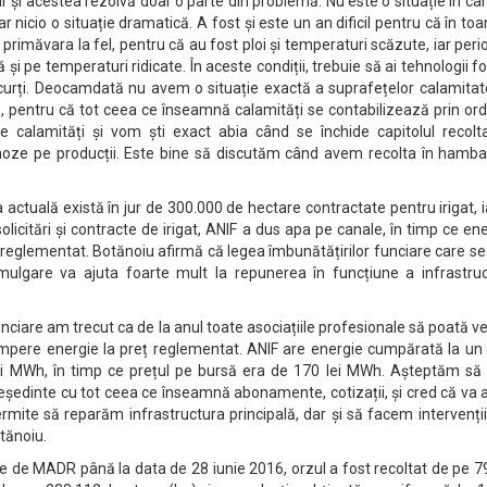
 dar și acestea rezolvă doar o parte din problemă. Nu este o situație în ca
r nicio o situație dramatică. A fost și este un an dificil pentru că în t
 primăvara la fel, pentru că au fost ploi și temperaturi scăzute, iar per
ă și pe temperaturi ridicate. În aceste condiții, trebuie să ai tehnologii f
scurți. Deocamdată nu avem o situație exactă a suprafețelor calamitat
nă, pentru că tot ceea ce înseamnă calamități se contabilizează prin ord
e calamități și vom ști exact abia când se închide capitolul recolta
ze pe producții. Este bine să discutăm când avem recolta în hambar
ra actuală există în jur de 300.000 de hectare contractate pentru irigat, i
licitări și contracte de irigat, ANIF a dus apa pe canale, în timp ce en
eț reglementat. Botănoiu afirmă că legea îmbunătățirilor funciare care se
mulgare va ajuta foarte mult la repunerea în funcțiune a infrastruct
unciare am trecut ca de la anul toate asociațiile profesionale să poată ve
mpere energie la preț reglementat. ANIF are energie cumpărată la un 
i MWh, în timp ce prețul pe bursă era de 170 lei MWh. Așteptăm să 
eședinte cu tot ceea ce înseamnă abonamente, cotizații, și cred că va 
mite să reparăm infrastructura principală, dar și să facem intervenții
tănoiu.
ate de MADR până la data de 28 iunie 2016, orzul a fost recoltat de pe 