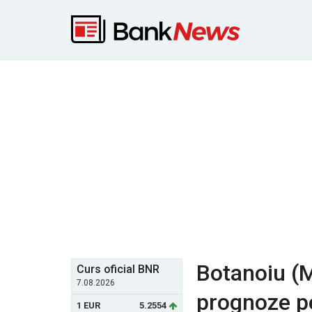
Botanoiu (
Curs oficial BNR
7.08.2026
prognoze p
1 EUR
5.2554