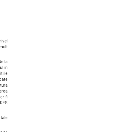
ivel
 mult
de la
ul în
țiile
poate
tura
terea
or fi
PRES
tale