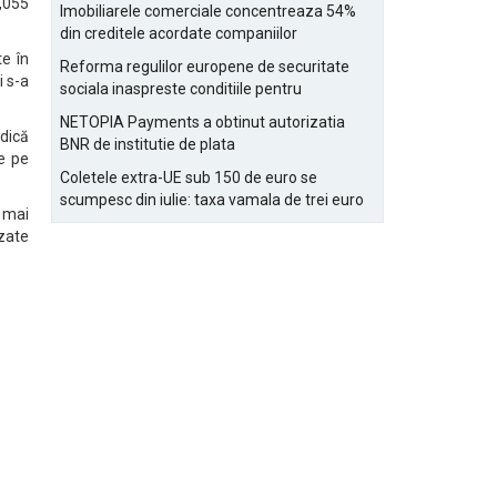
Bucurestiului
,055
Imobiliarele comerciale concentreaza 54%
din creditele acordate companiilor
nefinanciare
te în
Reforma regulilor europene de securitate
i s-a
sociala inaspreste conditiile pentru
detasarea salariatilor
NETOPIA Payments a obtinut autorizatia
adică
BNR de institutie de plata
e pe
Coletele extra-UE sub 150 de euro se
scumpesc din iulie: taxa vamala de trei euro
 mai
pe articol, adaugata la taxa logistica
zate