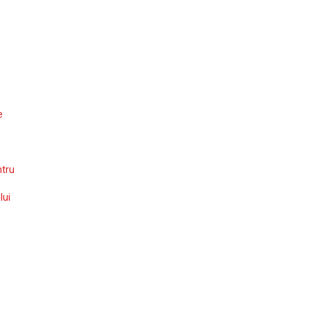
e
ntru
lui