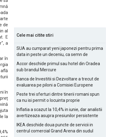
re să
oamnă
ioada
oarte
e de
in al
Cele mai citite stiri
t. E
", a
SUA au cumparat yeni japonezi pentru prima
data in peste un deceniu, ca semn de
ar în
prietenie
Accor deschide primul sau hotel din Oradea
ergia
sub brandul Mercure
 află
urii
Banca de Investitii si Dezvoltare a trecut de
evaluarea pe piloni a Comisiei Europene
ni în
Peste trei sferturi dintre tinerii romani spun
preț
ca nu isi permit o locuinta proprie
vină
Inflatia a scazut la 10,4% in iunie, dar analistii
ajuta
avertizeaza asupra presiunilor persistente
le la
pentru IMM-uri
IKEA deschide doua puncte de servicii in
centrul comercial Grand Arena din sudul
79,4%