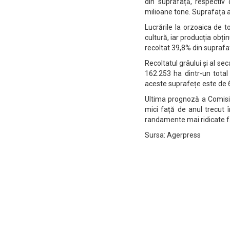
din suprafață, respectiv
milioane tone. Suprafața a
Lucrările la orzoaica de 
cultură, iar producția obți
recoltat 39,8% din suprafaț
Recoltatul grâului și al sec
162.253 ha dintr-un tota
aceste suprafețe este de 
Ultima prognoză a Comisie
mici față de anul trecut
randamente mai ridicate fa
Sursa: Agerpress