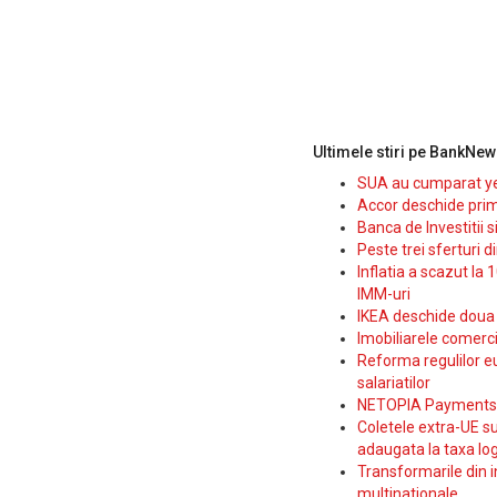
Ultimele stiri pe BankNew
SUA au cumparat yen
Accor deschide prim
Banca de Investitii 
Peste trei sferturi d
Inflatia a scazut la 
IMM-uri
IKEA deschide doua p
Imobiliarele comerc
Reforma regulilor e
salariatilor
NETOPIA Payments a 
Coletele extra-UE su
adaugata la taxa log
Transformarile din i
multinationale