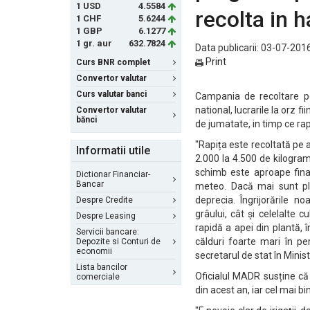
1 USD
4.5584
recolta in 
1 CHF
5.6244
1 GBP
6.1277
1 gr. aur
632.7824
Data publicarii: 03-07-2016
Print
Curs BNR complet
Convertor valutar
Curs valutar banci
Campania de recoltare pe
national, lucrarile la orz
Convertor valutar
bănci
de jumatate, in timp ce rap
"Rapița este recoltată pe a
Informatii utile
2.000 la 4.500 de kilogram
schimb este aproape finali
Dictionar Financiar-
Bancar
meteo. Dacă mai sunt ploi
deprecia. Îngrijorările n
Despre Credite
grâului, cât și celelalte 
Despre Leasing
rapidă a apei din plantă, 
Servicii bancare:
călduri foarte mari în pe
Depozite si Conturi de
economii
secretarul de stat în Minist
Lista bancilor
Oficialul MADR susține că
comerciale
din acest an, iar cel mai b