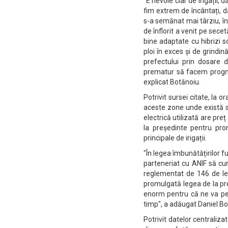
"E nevoie clar de irigații,
fim extrem de încântați, da
s-a semănat mai târziu, în
de înflorit a venit pe secet
bine adaptate cu hibrizi 
ploi în exces și de grindi
prefectului prin dosare d
prematur să facem progno
explicat Botănoiu.
Potrivit sursei citate, la o
aceste zone unde există so
electrică utilizată are pr
la președinte pentru pro
principale de irigații.
"În legea îmbunătățirilor f
parteneriat cu ANIF să cu
reglementat de 146 de le
promulgată legea de la pr
enorm pentru că ne va per
timp", a adăugat Daniel Bo
Potrivit datelor centraliz