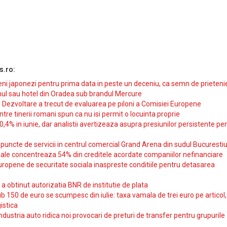
s.ro:
i japonezi pentru prima data in peste un deceniu, ca semn de prieteni
ul sau hotel din Oradea sub brandul Mercure
si Dezvoltare a trecut de evaluarea pe piloni a Comisiei Europene
intre tinerii romani spun ca nu isi permit o locuinta proprie
10,4% in iunie, dar analistii avertizeaza asupra presiunilor persistente pe
uncte de servicii in centrul comercial Grand Arena din sudul Bucurestiu
iale concentreaza 54% din creditele acordate companiilor nefinanciare
uropene de securitate sociala inaspreste conditiile pentru detasarea
obtinut autorizatia BNR de institutie de plata
b 150 de euro se scumpesc din iulie: taxa vamala de trei euro pe articol,
istica
ndustria auto ridica noi provocari de preturi de transfer pentru grupurile