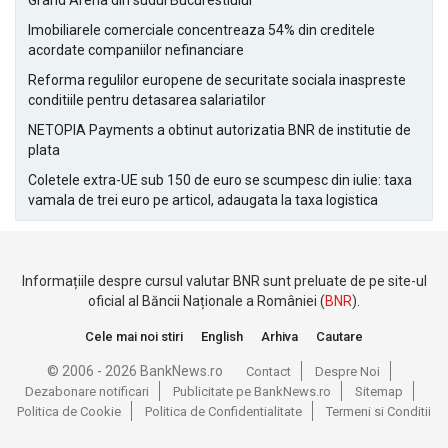
Grand Arena din sudul Bucurestiului
Imobiliarele comerciale concentreaza 54% din creditele
acordate companiilor nefinanciare
Reforma regulilor europene de securitate sociala inaspreste
conditiile pentru detasarea salariatilor
NETOPIA Payments a obtinut autorizatia BNR de institutie de
plata
Coletele extra-UE sub 150 de euro se scumpesc din iulie: taxa
vamala de trei euro pe articol, adaugata la taxa logistica
Informațiile despre cursul valutar BNR sunt preluate de pe site-ul
oficial al Băncii Naționale a României (
BNR
).
Cele mai noi stiri
English
Arhiva
Cautare
© 2006 - 2026 BankNews.ro
Contact
Despre Noi
Dezabonare notificari
Publicitate pe BankNews.ro
Sitemap
Politica de Cookie
Politica de Confidentialitate
Termeni si Conditii