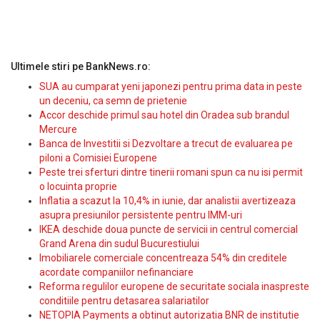
Ultimele stiri pe BankNews.ro:
SUA au cumparat yeni japonezi pentru prima data in peste
un deceniu, ca semn de prietenie
Accor deschide primul sau hotel din Oradea sub brandul
Mercure
Banca de Investitii si Dezvoltare a trecut de evaluarea pe
piloni a Comisiei Europene
Peste trei sferturi dintre tinerii romani spun ca nu isi permit
o locuinta proprie
Inflatia a scazut la 10,4% in iunie, dar analistii avertizeaza
asupra presiunilor persistente pentru IMM-uri
IKEA deschide doua puncte de servicii in centrul comercial
Grand Arena din sudul Bucurestiului
Imobiliarele comerciale concentreaza 54% din creditele
acordate companiilor nefinanciare
Reforma regulilor europene de securitate sociala inaspreste
conditiile pentru detasarea salariatilor
NETOPIA Payments a obtinut autorizatia BNR de institutie