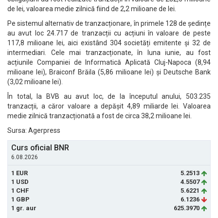
de lei, valoarea medie zilnică fiind de 2,2 milioane de lei.
Pe sistemul alternativ de tranzacționare, în primele 128 de ședințe
au avut loc 24.717 de tranzacții cu acțiuni în valoare de peste
117,8 milioane lei, aici existând 304 societăți emitente și 32 de
intermediari. Cele mai tranzacționate, în luna iunie, au fost
acțiunile Companiei de Informatică Aplicată Cluj-Napoca (8,94
milioane lei), Braiconf Brăila (5,86 milioane lei) și Deutsche Bank
(3,02 milioane lei).
În total, la BVB au avut loc, de la începutul anului, 503.235
tranzacții, a căror valoare a depășit 4,89 miliarde lei. Valoarea
medie zilnică tranzacționată a fost de circa 38,2 milioane lei.
Sursa: Agerpress
Curs oficial BNR
6.08.2026
1 EUR
5.2513
1 USD
4.5507
1 CHF
5.6221
1 GBP
6.1236
1 gr. aur
625.3970