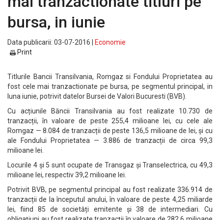
mai tranzactionate titluri pe
bursa, in iunie
Data publicarii: 03-07-2016 |
Economie
Print
Titlurile Bancii Transilvania, Romgaz si Fondului Proprietatea au
fost cele mai tranzactionate pe bursa, pe segmentul principal, in
luna iunie, potrivit datelor Bursei de Valori Bucuresti (BVB).
Cu acțiunile Băncii Transilvania au fost realizate 10.730 de
tranzacții, în valoare de peste 255,4 milioane lei, cu cele ale
Romgaz — 8.084 de tranzacții de peste 136,5 milioane de lei, și cu
ale Fondului Proprietatea — 3.886 de tranzacții de circa 99,3
milioane lei.
Locurile 4 și 5 sunt ocupate de Transgaz și Transelectrica, cu 49,3
milioane lei, respectiv 39,2 milioane lei.
Potrivit BVB, pe segmentul principal au fost realizate 336.914 de
tranzacții de la începutul anului, în valoare de peste 4,25 miliarde
lei, fiind 85 de societăți emitente și 38 de intermediari. Cu
obligațiuni au fost realizate tranzacții în valoare de 282,6 milioane