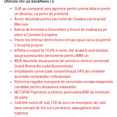
Ultimele stiri pe BankNews.ro:
SUA au cumparat yeni japonezi pentru prima data in peste
un deceniu, ca semn de prietenie
Accor deschide primul sau hotel din Oradea sub brandul
Mercure
Banca de Investitii si Dezvoltare a trecut de evaluarea pe
piloni a Comisiei Europene
Peste trei sferturi dintre tinerii romani spun ca nu isi permit
o locuinta proprie
Inflatia a scazut la 10,4% in iunie, dar analistii avertizeaza
asupra presiunilor persistente pentru IMM-uri
IKEA deschide doua puncte de servicii in centrul comercial
Grand Arena din sudul Bucurestiului
Imobiliarele comerciale concentreaza 54% din creditele
acordate companiilor nefinanciare
Reforma regulilor europene de securitate sociala inaspreste
conditiile pentru detasarea salariatilor
NETOPIA Payments a obtinut autorizatia BNR de institutie
de plata
Coletele extra-UE sub 150 de euro se scumpesc din iulie:
taxa vamala de trei euro pe articol, adaugata la taxa
logistica