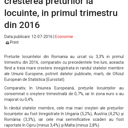
cresterea preturilor la
locuinte, in primul trimestru
din 2016
Data publicarii: 12-07-2016 |
Economie
Print
Preturile locuintelor din Romania au urcat cu 3,3% in primul
trimestru din 2016, comparativ cu precedentele trei luni, aceasta
fiind a treia mare crestere inregistrata in randul statelor membre
ale Uniunii Europene, potrivit datelor publicate, marti, de Oficiul
European de Statistica (Eurostat).
Comparativ, în Uniunea Europeană, prețurile locuințelor au
consemnat o creștere trimestrială de 0,7%, iar în zona euro s-au
majorat cu 0,4%.
În rândul statelor membre, cele mai mari creșteri ale prețurilor
locuințelor au fost înregistrate în Ungaria (5,2%), Austria (4,2%) și
România (3,3%), iar cele mai semnificative scăderi au fost
raportate în Cipru (minus 3,4%) și Malta (minus 2,8%).