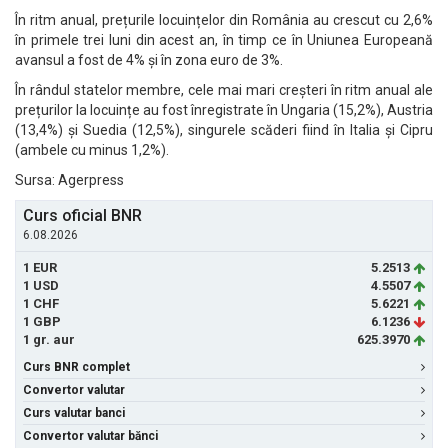
În ritm anual, prețurile locuințelor din România au crescut cu 2,6%
în primele trei luni din acest an, în timp ce în Uniunea Europeană
avansul a fost de 4% și în zona euro de 3%.
În rândul statelor membre, cele mai mari creșteri în ritm anual ale
prețurilor la locuințe au fost înregistrate în Ungaria (15,2%), Austria
(13,4%) și Suedia (12,5%), singurele scăderi fiind în Italia și Cipru
(ambele cu minus 1,2%).
Sursa: Agerpress
Curs oficial BNR
6.08.2026
1 EUR
5.2513
1 USD
4.5507
1 CHF
5.6221
1 GBP
6.1236
1 gr. aur
625.3970
Curs BNR complet
Convertor valutar
Curs valutar banci
Convertor valutar bănci