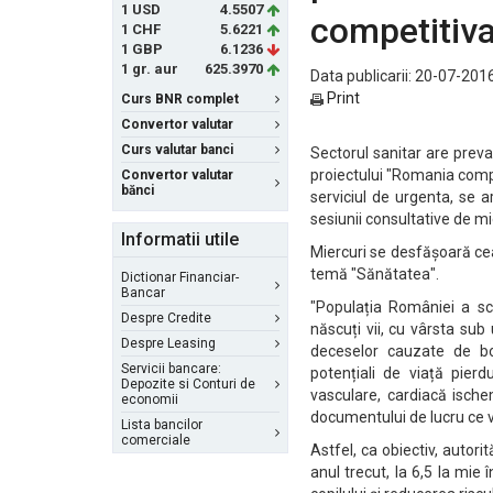
1 USD
4.5507
competitiva
1 CHF
5.6221
1 GBP
6.1236
1 gr. aur
625.3970
Data publicarii: 20-07-2016
Print
Curs BNR complet
Convertor valutar
Curs valutar banci
Sectorul sanitar are prev
proiectului "Romania compet
Convertor valutar
bănci
serviciul de urgenta, se 
sesiunii consultative de mi
Informatii utile
Miercuri se desfășoară ce
temă "Sănătatea".
Dictionar Financiar-
Bancar
"Populația României a sc
Despre Credite
născuți vii, cu vârsta su
Despre Leasing
deceselor cauzate de bol
Servicii bancare:
potențiali de viață pier
Depozite si Conturi de
vasculare, cardiacă ischem
economii
documentului de lucru ce va
Lista bancilor
comerciale
Astfel, ca obiectiv, autorit
anul trecut, la 6,5 la mie