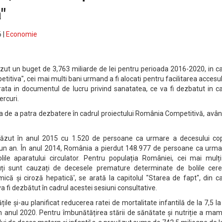
"
 |
Economie
azut un buget de 3,763 miliarde de lei pentru perioada 2016-2020, in c
itiva", cei mai multi bani urmand a fi alocati pentru facilitarea accesul
arata in documentul de lucru privind sanatatea, ce va fi dezbatut in c
ercuri.
a de a patra dezbatere în cadrul proiectului România Competitivă, avâ
ăzut în anul 2015 cu 1.520 de persoane ca urmare a decesului copi
b un an. În anul 2014, România a pierdut 148.977 de persoane ca urma
ile aparatului circulator. Pentru populația României, cei mai mulți
duți sunt cauzați de decesele premature determinate de bolile cere
ică și ciroză hepatică', se arată la capitolul "Starea de fapt", din c
 fi dezbătut în cadrul acestei sesiuni consultative.
ățile și-au planificat reducerea ratei de mortalitate infantilă de la 7,5 l
 în anul 2020. Pentru îmbunătățirea stării de sănătate și nutriție a mam