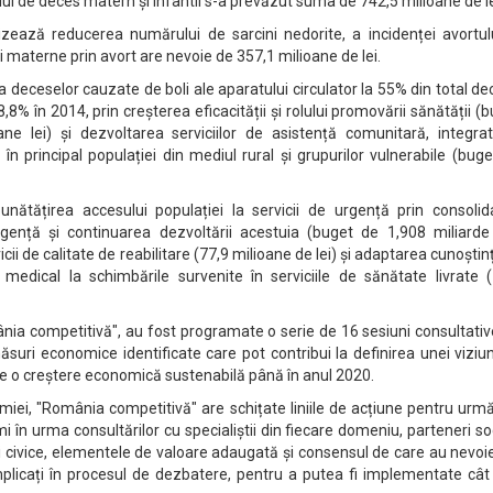
ului de deces matern și infantil s-a prevăzut suma de 742,5 milioane de le
zează reducerea numărului de sarcini nedorite, a incidenței avortulu
ții materne prin avort are nevoie de 357,1 milioane de lei.
ea deceselor cauzate de boli ale aparatului circulator la 55% din total d
,8% în 2014, prin creșterea eficacității și rolului promovării sănătății (
ne lei) și dezvoltarea serviciilor de asistență comunitară, integrat
n principal populației din mediul rural și grupurilor vulnerabile (bug
nătățirea accesului populației la servicii de urgență prin consolid
gență și continuarea dezvoltării acestuia (buget de 1,908 miliarde l
cii de calitate de reabilitare (77,9 milioane de lei) și adaptarea cunoștin
ui medical la schimbările survenite în serviciile de sănătate livrate 
ânia competitivă", au fost programate o serie de 16 sesiuni consultati
suri economice identificate care pot contribui la definirea unei viziu
te o creștere economică sustenabilă până în anul 2020.
omiei, "România competitivă" are schițate liniile de acțiune pentru urmă
imi în urma consultărilor cu specialiștii din fiecare domeniu, parteneri soc
ții civice, elementele de valoare adaugată și consensul de care au nevoi
implicați în procesul de dezbatere, pentru a putea fi implementate câ