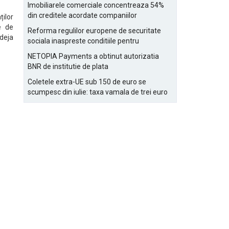
Bucurestiului
Imobiliarele comerciale concentreaza 54%
din creditele acordate companiilor
ților
nefinanciare
e de
Reforma regulilor europene de securitate
deja
sociala inaspreste conditiile pentru
detasarea salariatilor
NETOPIA Payments a obtinut autorizatia
BNR de institutie de plata
Coletele extra-UE sub 150 de euro se
scumpesc din iulie: taxa vamala de trei euro
pe articol, adaugata la taxa logistica