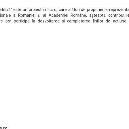
tivă" este un proiect în lucru, care alături de propunerile reprezenta
aționale a României și ai Academiei Române, așteaptă contribuțiil
are pot participa la dezvoltarea și completarea liniilor de acțiune 
s.ro: