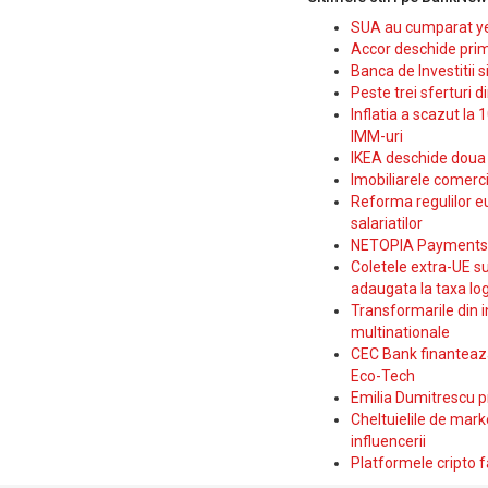
SUA au cumparat yen
Accor deschide prim
Banca de Investitii 
Peste trei sferturi d
Inflatia a scazut la 
IMM-uri
IKEA deschide doua p
Imobiliarele comerc
Reforma regulilor e
salariatilor
NETOPIA Payments a 
Coletele extra-UE su
adaugata la taxa log
Transformarile din i
multinationale
CEC Bank finanteaza 
Eco-Tech
Emilia Dumitrescu p
Cheltuielile de marke
influencerii
Platformele cripto f