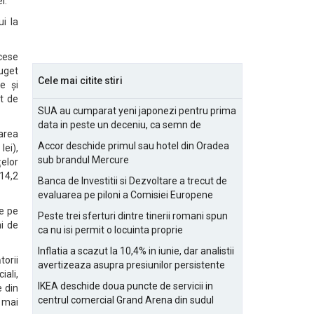
i.
i la
ecese
buget
Cele mai citite stiri
e și
et de
SUA au cumparat yeni japonezi pentru prima
data in peste un deceniu, ca semn de
area
prietenie
Accor deschide primul sau hotel din Oradea
ei),
sub brandul Mercure
țelor
(14,2
Banca de Investitii si Dezvoltare a trecut de
evaluarea pe piloni a Comisiei Europene
ve pe
Peste trei sferturi dintre tinerii romani spun
ni de
ca nu isi permit o locuinta proprie
Inflatia a scazut la 10,4% in iunie, dar analistii
torii
avertizeaza asupra presiunilor persistente
iali,
pentru IMM-uri
IKEA deschide doua puncte de servicii in
e din
centrul comercial Grand Arena din sudul
t mai