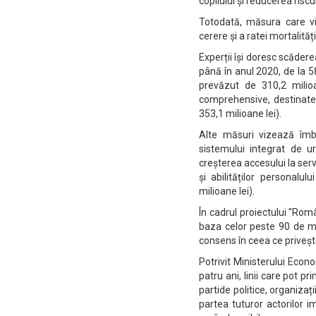
copilului și reducerea risc
Totodată, măsura care vi
cerere și a ratei mortalită
Experții își doresc scăder
până în anul 2020, de la 58
prevăzut de 310,2 milioa
comprehensive, destinate î
353,1 milioane lei).
Alte măsuri vizează îmbu
sistemului integrat de ur
creșterea accesului la servi
și abilităților personalul
milioane lei).
În cadrul proiectului "Rom
baza celor peste 90 de mă
consens în ceea ce priveș
Potrivit Ministerului Econ
patru ani, linii care pot pr
partide politice, organiza
partea tuturor actorilor 