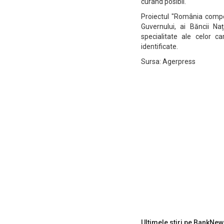
curând posibil.
Proiectul "România competi
Guvernului, ai Băncii N
specialitate ale celor c
identificate.
Sursa: Agerpress
Ultimele stiri pe BankNew