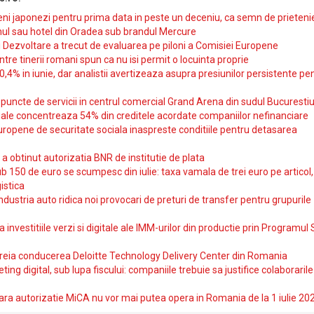
i japonezi pentru prima data in peste un deceniu, ca semn de prieteni
ul sau hotel din Oradea sub brandul Mercure
si Dezvoltare a trecut de evaluarea pe piloni a Comisiei Europene
intre tinerii romani spun ca nu isi permit o locuinta proprie
10,4% in iunie, dar analistii avertizeaza asupra presiunilor persistente pe
uncte de servicii in centrul comercial Grand Arena din sudul Bucurestiu
iale concentreaza 54% din creditele acordate companiilor nefinanciare
uropene de securitate sociala inaspreste conditiile pentru detasarea
obtinut autorizatia BNR de institutie de plata
b 150 de euro se scumpesc din iulie: taxa vamala de trei euro pe articol,
istica
ndustria auto ridica noi provocari de preturi de transfer pentru grupurile
investitiile verzi si digitale ale IMM-urilor din productie prin Programul
reia conducerea Deloitte Technology Delivery Center din Romania
ting digital, sub lupa fiscului: companiile trebuie sa justifice colaborarile
ara autorizatie MiCA nu vor mai putea opera in Romania de la 1 iulie 20