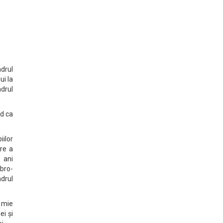
adrul
ui la
adrul
nd ca
ilor
re a
 ani
bro-
adrul
a mie
ei și