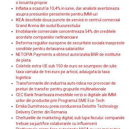
o locuinta proprie
Inflatia a scazut la 10,4% in iunie, dar analistii avertizeaza
asupra presiunilor persistente pentru IMM-uri
IKEA deschide doua puncte de servicii in centrul comercial
Grand Arena din sudul Bucurestiului
Imobiliarele comerciale concentreaza 54% din creditele
acordate companiilor nefinanciare
Reforma regulilor europene de securitate sociala inaspreste
conditiile pentru detasarea salariatilor
NETOPIA Payments a obtinut autorizatia BNR de institutie
de plata
Coletele extra-UE sub 150 de euro se scumpesc din iulie:
taxa vamala de trei euro pe articol, adaugata la taxa
logistica
Transformarile din industria auto ridica noi provocari de
preturi de transfer pentru grupurile multinationale
CEC Bank finanteaza investitiile verzi si digitale ale IMM-
urilor din productie prin Programul SME Eco-Tech
Emilia Dumitrescu preia conducerea Deloitte Technology
Delivery Center din Romania
Cheltuielile de marketing digital, sub lupa fiscului: companiile
trebuie sa justifice colaborarile cu influencerii