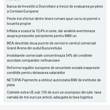
Banca de Investitii si Dezvoltare a trecut de evaluarea pe piloni
a Comisiei Europene
Peste trei sferturi dintre tinerii romani spun ca nu isi permit o
locuinta proprie
Inflatia a scazut la 10,4% in iunie, dar analistii avertizeaza
asupra presiunilor persistente pentru IMM-uri
IKEA deschide doua puncte de servicii in centrul comercial
Grand Arena din sudul Bucurestiului
Imobiliarele comerciale concentreaza 54% din creditele
acordate companiilor nefinanciare
Reforma regulilor europene de securitate sociala inaspreste
conditiile pentru detasarea salariatilor
NETOPIA Payments a obtinut autorizatia BNR de institutie de
plata
Coletele extra-UE sub 150 de euro se scumpesc din iulie: taxa
vamala de trei euro pe articol, adaugata la taxa logistica