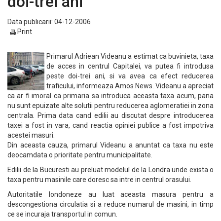
doi-trei ani
Data publicarii: 04-12-2006
Print
Primarul Adriean Videanu a estimat ca buvinieta, taxa
de acces in centrul Capitalei, va putea fi introdusa
peste doi-trei ani, si va avea ca efect reducerea
traficului, informeaza Amos News. Videanu a apreciat
ca ar fi imoral ca primaria sa introduca aceasta taxa acum, pana
nu sunt epuizate alte solutii pentru reducerea aglomeratiei in zona
centrala. Prima data cand edilii au discutat despre introducerea
taxei a fost in vara, cand reactia opiniei publice a fost impotriva
acestei masuri.
Din aceasta cauza, primarul Videanu a anuntat ca taxa nu este
deocamdata o prioritate pentru municipalitate.
Edilii de la Bucuresti au preluat modelul de la Londra unde exista o
taxa pentru masinile care doresc sa intre in centrul orasului.
Autoritatile londoneze au luat aceasta masura pentru a
descongestiona circulatia si a reduce numarul de masini, in timp
ce se incuraja transportul in comun.