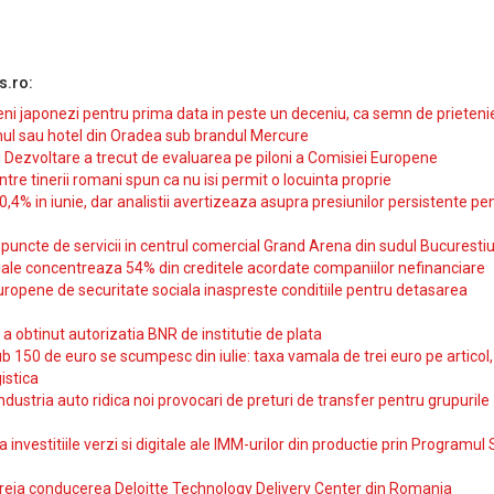
s.ro:
i japonezi pentru prima data in peste un deceniu, ca semn de prieteni
ul sau hotel din Oradea sub brandul Mercure
si Dezvoltare a trecut de evaluarea pe piloni a Comisiei Europene
intre tinerii romani spun ca nu isi permit o locuinta proprie
10,4% in iunie, dar analistii avertizeaza asupra presiunilor persistente pe
uncte de servicii in centrul comercial Grand Arena din sudul Bucurestiu
iale concentreaza 54% din creditele acordate companiilor nefinanciare
uropene de securitate sociala inaspreste conditiile pentru detasarea
obtinut autorizatia BNR de institutie de plata
b 150 de euro se scumpesc din iulie: taxa vamala de trei euro pe articol,
istica
ndustria auto ridica noi provocari de preturi de transfer pentru grupurile
investitiile verzi si digitale ale IMM-urilor din productie prin Programul
reia conducerea Deloitte Technology Delivery Center din Romania