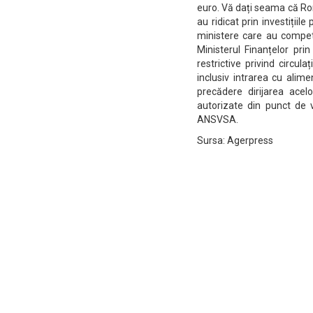
euro. Vă dați seama că Rom
au ridicat prin investiții
ministere care au compete
Ministerul Finanțelor pri
restrictive privind circu
inclusiv intrarea cu alime
precădere dirijarea acel
autorizate din punct de 
ANSVSA.
Sursa: Agerpress