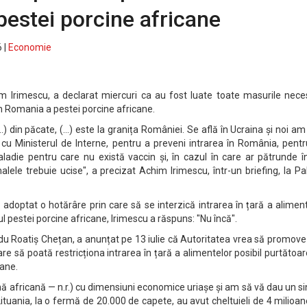
estei porcine africane
 |
Economie
chim Irimescu, a declarat miercuri ca au fost luate toate masurile nec
in Romania a pestei porcine africane.
.) din păcate, (...) este la granița României. Se află în Ucraina și noi am
cu Ministerul de Interne, pentru a preveni intrarea în România, pentr
adie pentru care nu există vaccin și, în cazul în care ar pătrunde în
ele trebuie ucise", a precizat Achim Irimescu, într-un briefing, la Pa
 adoptat o hotărâre prin care să se interzică intrarea în țară a alimen
ul pestei porcine africane, Irimescu a răspuns: "Nu încă".
 Roatiș Chețan, a anunțat pe 13 iulie că Autoritatea vrea să promove
re să poată restricționa intrarea în țară a alimentelor posibil purtătoa
cane.
nă africană — n.r.) cu dimensiuni economice uriașe și am să vă dau un s
Lituania, la o fermă de 20.000 de capete, au avut cheltuieli de 4 milioa