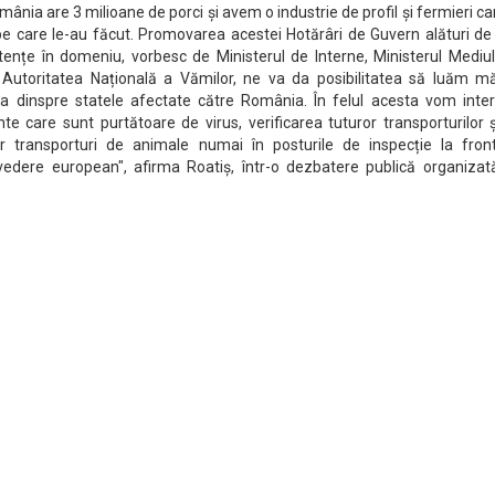
ânia are 3 milioane de porci și avem o industrie de profil și fermieri ca
le pe care le-au făcut. Promovarea acestei Hotărâri de Guvern alături de
nțe în domeniu, vorbesc de Ministerul de Interne, Ministerul Mediulu
n Autoritatea Națională a Vămilor, ne va da posibilitatea să luăm mă
lația dinspre statele afectate către România. În felul acesta vom inte
nte care sunt purtătoare de virus, verificarea tuturor transporturilor 
or transporturi de animale numai în posturile de inspecție la front
vedere european", afirma Roatiș, într-o dezbatere publică organizat