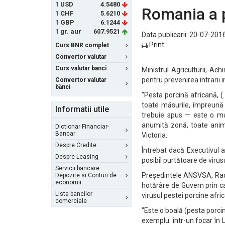
1 USD
4.5480
Romania a p
1 CHF
5.6210
1 GBP
6.1244
1 gr. aur
607.9521
Data publicarii: 20-07-2016
Print
Curs BNR complet
Convertor valutar
Curs valutar banci
Ministrul Agriculturii, A
pentru prevenirea intrarii 
Convertor valutar
bănci
"Pesta porcină africană, (..
toate măsurile, împreună 
Informatii utile
trebuie spus — este o mal
anumită zonă, toate animal
Dictionar Financiar-
Bancar
Victoria.
Despre Credite
Întrebat dacă Executivul a
Despre Leasing
posibil purtătoare de virus
Servicii bancare:
Președintele ANSVSA, Radu
Depozite si Conturi de
economii
hotărâre de Guvern prin ca
Lista bancilor
virusul pestei porcine afri
comerciale
"Este o boală (pesta porci
exemplu: într-un focar în 