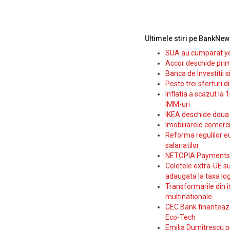
Ultimele stiri pe BankNew
SUA au cumparat yen
Accor deschide prim
Banca de Investitii 
Peste trei sferturi d
Inflatia a scazut la 
IMM-uri
IKEA deschide doua p
Imobiliarele comerc
Reforma regulilor e
salariatilor
NETOPIA Payments a 
Coletele extra-UE su
adaugata la taxa log
Transformarile din i
multinationale
CEC Bank finanteaza 
Eco-Tech
Emilia Dumitrescu p