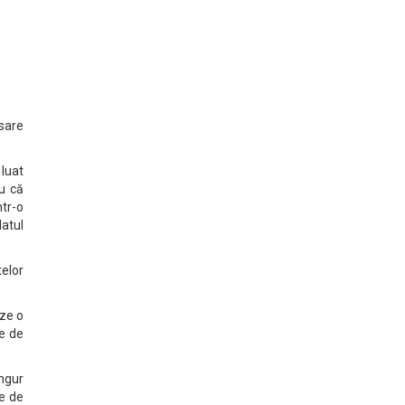
esare
 luat
u că
tr-o
latul
telor
ze o
re de
ingur
ne de