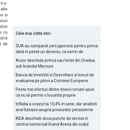
re s-
 alte
i și
suri
rzice
și cu
Cele mai citite stiri
ieră
ă de
SUA au cumparat yeni japonezi pentru prima
data in peste un deceniu, ca semn de
prietenie
Accor deschide primul sau hotel din Oradea
sub brandul Mercure
Banca de Investitii si Dezvoltare a trecut de
evaluarea pe piloni a Comisiei Europene
Peste trei sferturi dintre tinerii romani spun
ca nu isi permit o locuinta proprie
Inflatia a scazut la 10,4% in iunie, dar analistii
avertizeaza asupra presiunilor persistente
pentru IMM-uri
IKEA deschide doua puncte de servicii in
centrul comercial Grand Arena din sudul