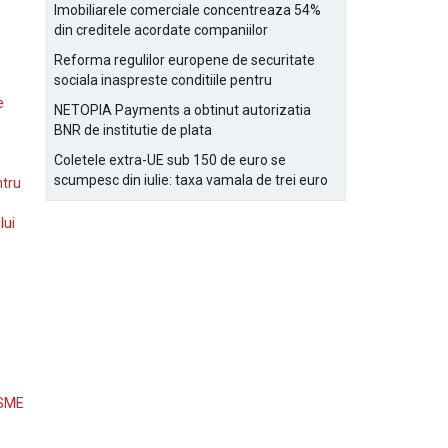
Bucurestiului
Imobiliarele comerciale concentreaza 54%
din creditele acordate companiilor
nefinanciare
Reforma regulilor europene de securitate
sociala inaspreste conditiile pentru
detasarea salariatilor
e
NETOPIA Payments a obtinut autorizatia
BNR de institutie de plata
Coletele extra-UE sub 150 de euro se
scumpesc din iulie: taxa vamala de trei euro
ntru
pe articol, adaugata la taxa logistica
lui
 SME