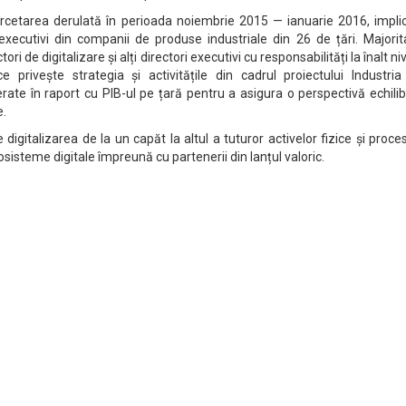
rcetarea derulată în perioada noiembrie 2015 — ianuarie 2016, impli
executivi din companii de produse industriale din 26 de țări. Majorit
tori de digitalizare și alți directori executivi cu responsabilități la înalt niv
 privește strategia și activitățile din cadrul proiectului Industria 
rate în raport cu PIB-ul pe țară pentru a asigura o perspectivă echili
e.
digitalizarea de la un capăt la altul a tuturor activelor fizice și proce
sisteme digitale împreună cu partenerii din lanțul valoric.