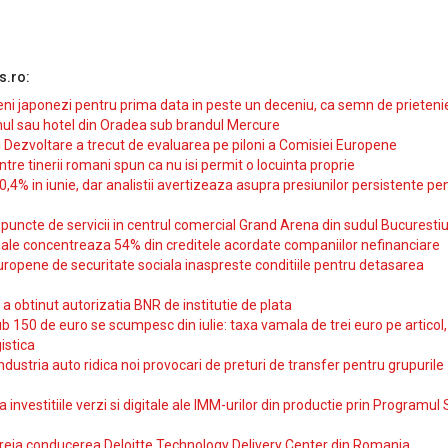
s.ro:
i japonezi pentru prima data in peste un deceniu, ca semn de prieteni
ul sau hotel din Oradea sub brandul Mercure
si Dezvoltare a trecut de evaluarea pe piloni a Comisiei Europene
intre tinerii romani spun ca nu isi permit o locuinta proprie
10,4% in iunie, dar analistii avertizeaza asupra presiunilor persistente pe
uncte de servicii in centrul comercial Grand Arena din sudul Bucurestiu
iale concentreaza 54% din creditele acordate companiilor nefinanciare
uropene de securitate sociala inaspreste conditiile pentru detasarea
obtinut autorizatia BNR de institutie de plata
b 150 de euro se scumpesc din iulie: taxa vamala de trei euro pe articol,
istica
ndustria auto ridica noi provocari de preturi de transfer pentru grupurile
investitiile verzi si digitale ale IMM-urilor din productie prin Programul
reia conducerea Deloitte Technology Delivery Center din Romania