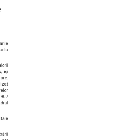
e
rile
tudiu
lorii
, își
oare.
lizat
relor
e 907
adrul
itale
ării