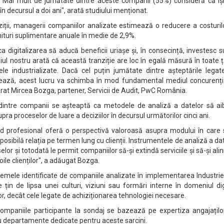
. Mai mult de jumătate dintre aceste companii (55%) consideră că își
în decursul a doi ani", arată studiului menționat.
ziții, managerii companiilor analizate estimează o reducere a costuril
ituri suplimentare anuale în medie de 2,9%.
a digitalizarea să aducă beneficii uriașe și, în consecință, investesc
iul nostru arată că această tranziție are loc în egală măsură în toate ț
le industrializate. Dacă cel puțin jumătate dintre așteptările legat
izează, acest lucru va schimba în mod fundamental mediul concurenția
larat Mircea Bozga, partener, Servicii de Audit, PwC România.
dintre companii se așteaptă ca metodele de analiză a datelor să ai
pra proceselor de luare a deciziilor în decursul următorilor cinci ani.
od profesional oferă o perspectivă valoroasă asupra modului în care 
 posibilă relația pe termen lung cu clienții. Instrumentele de analiză a da
or și totodată le permit companiilor să-și extindă serviciile și să-și ali
oile clienților", a adăugat Bozga.
lemele identificate de companiile analizate în implementarea Industrie
țin de lipsa unei culturi, viziuni sau formări interne în domeniul dig
lor, decât cele legate de achiziționarea tehnologiei necesare.
ompaniile participante la sondaj se bazează pe expertiza angajațilo
au departamente dedicate pentru aceste sarcini.