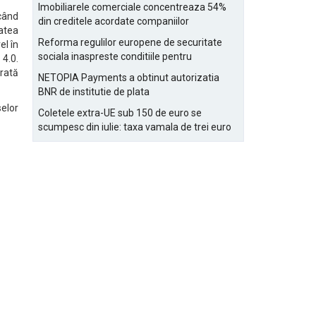
Bucurestiului
Imobiliarele comerciale concentreaza 54%
când
din creditele acordate companiilor
atea
nefinanciare
Reforma regulilor europene de securitate
el în
sociala inaspreste conditiile pentru
4.0.
detasarea salariatilor
brată
NETOPIA Payments a obtinut autorizatia
BNR de institutie de plata
selor
Coletele extra-UE sub 150 de euro se
scumpesc din iulie: taxa vamala de trei euro
pe articol, adaugata la taxa logistica