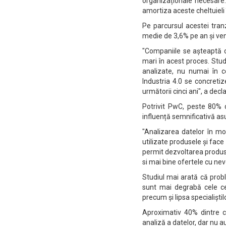
organizaționale necesare
amortiza aceste cheltuieli 
Pe parcursul acestei tran
medie de 3,6% pe an și ven
"Companiile se așteaptă c
mari în acest proces. Stud
analizate, nu numai în ce
Industria 4.0 se concret
următorii cinci ani", a dec
Potrivit PwC, peste 80% 
influență semnificativă asu
"Analizarea datelor în m
utilizate produsele și face
permit dezvoltarea produsel
si mai bine ofertele cu nev
Studiul mai arată că prob
sunt mai degrabă cele ce 
precum și lipsa specialiști
Aproximativ 40% dintre c
analiză a datelor, dar nu 