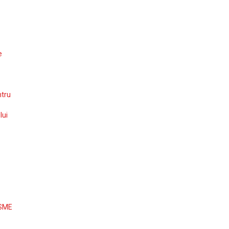
e
ntru
lui
 SME