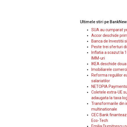
Ultimele stiri pe BankNew
SUA au cumparat yen
Accor deschide prim
Banca de Investitii 
Peste trei sferturi d
Inflatia a scazut la 
IMM-uri
IKEA deschide doua p
Imobiliarele comerc
Reforma regulilor e
salariatilor
NETOPIA Payments a 
Coletele extra-UE su
adaugata la taxa log
Transformarile din i
multinationale
CEC Bank finanteaza 
Eco-Tech
Emilia Dumitrescu p