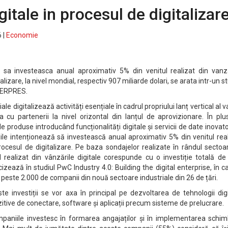
gitale in procesul de digitalizar
 |
Economie
 sa investeasca anual aproximativ 5% din venitul realizat din vanza
talizare, la nivel mondial, respectiv 907 miliarde dolari, se arata intr-un s
AGERPRES.
ale digitalizează activități esențiale în cadrul propriului lanț vertical al va
 cu partenerii la nivel orizontal din lanțul de aprovizionare. În plus
e produse introducând funcționalități digitale și servicii de date inovat
ile intenționează să investească anual aproximativ 5% din venitul rea
procesul de digitalizare. Pe baza sondajelor realizate în rândul sectoa
ul realizat din vânzările digitale corespunde cu o investiție totală d
cizează în studiul PwC Industry 4.0: Building the digital enterprise, în c
 peste 2.000 de companii din nouă sectoare industriale din 26 de țări.
este investiții se vor axa în principal pe dezvoltarea de tehnologii dig
tive de conectare, software și aplicații precum sisteme de prelucrare.
paniile investesc în formarea angajaților și în implementarea schimb