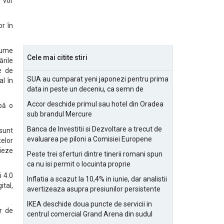
 vor
or în
 sume
Cele mai citite stiri
ările
e de
SUA au cumparat yeni japonezi pentru prima
l în
data in peste un deceniu, ca semn de
prietenie
Accor deschide primul sau hotel din Oradea
bă o
sub brandul Mercure
Banca de Investitii si Dezvoltare a trecut de
sunt
evaluarea pe piloni a Comisiei Europene
telor
nieze
Peste trei sferturi dintre tinerii romani spun
ca nu isi permit o locuinta proprie
i 4.0
Inflatia a scazut la 10,4% in iunie, dar analistii
ital,
avertizeaza asupra presiunilor persistente
pentru IMM-uri
IKEA deschide doua puncte de servicii in
r de
centrul comercial Grand Arena din sudul