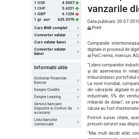
1 USD
4.5507
vanzarile di
1 CHF
5.6221
1 GBP
6.1236
1 gr. aur
625.3970
Data publicarii: 20-07-2016
Print
Curs BNR complet
Convertor valutar
Curs valutar banci
Companiile intentioneaza
digitale in procesul de digi
Convertor valutar
bănci
al PwC remis, miercuri, 
"Liderii companiilor industri
Informatii utile
și de asemenea în relația
îmbunătățesc portofoliul d
Dictionar Financiar-
Bancar
La nivel mondial, compani
din vânzările digitale în 
Despre Credite
industriale, 5% din venit
Despre Leasing
miliarde de dolari", se pre
Servicii bancare:
căruia au fost chestionate
Depozite si Conturi de
economii
Potrivit sursei citate, ac
Lista bancilor
precum senzori sau dispozi
comerciale
"Mai mult decât atât, com