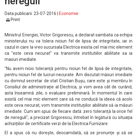
nereguli
Data publicarii: 23-07-2016 |
Economie
Print
Ministrul Energiei, Victor Grigorescu, a declarat sambata ca echipa
ministerului nu va tolera niciun fel de lipsa de integritate, iar in
cazul in care la vreo sucursala Electrica exista cel mai mic element
ca "este ceva necurat" va transmite institutiilor abilitate sa ia
masuri imediate.
"Nu avem nicio toleranță pentru niciun fel de lipsă de integritate,
pentru niciun fel de lucruri necurate. Am discutat măsuri imediate
cu domnul secretar de stat Cristian Bușu, care este și membru în
Consiliul de administrație al Electrica, și vom avea cât de curând,
asta înseamnă zile, o evaluare preliminară. În momentul în care
există cel mai mic element care să ne conducă la ideea că acolo
este ceva necurat, vom transmite instituțiilor abilitate să ia măsuri
imediate. Cum am spus de fiecare dată: zero toleranță la orice fel
de nereguli", a precizat Grigorescu, întrebat în legătură cu situația
achizițiilor de certificate verzi de la Electrica Furnizare.
El a spus că nu dorește, deocamdată, să se pronunțe și să se