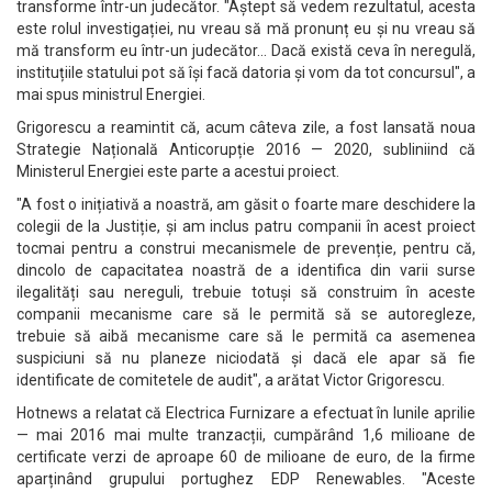
transforme într-un judecător. "Aștept să vedem rezultatul, acesta
este rolul investigației, nu vreau să mă pronunț eu și nu vreau să
mă transform eu într-un judecător... Dacă există ceva în neregulă,
instituțiile statului pot să își facă datoria și vom da tot concursul", a
mai spus ministrul Energiei.
Grigorescu a reamintit că, acum câteva zile, a fost lansată noua
Strategie Națională Anticorupție 2016 — 2020, subliniind că
Ministerul Energiei este parte a acestui proiect.
"A fost o inițiativă a noastră, am găsit o foarte mare deschidere la
colegii de la Justiție, și am inclus patru companii în acest proiect
tocmai pentru a construi mecanismele de prevenție, pentru că,
dincolo de capacitatea noastră de a identifica din varii surse
ilegalități sau nereguli, trebuie totuși să construim în aceste
companii mecanisme care să le permită să se autoregleze,
trebuie să aibă mecanisme care să le permită ca asemenea
suspiciuni să nu planeze niciodată și dacă ele apar să fie
identificate de comitetele de audit", a arătat Victor Grigorescu.
Hotnews a relatat că Electrica Furnizare a efectuat în lunile aprilie
— mai 2016 mai multe tranzacții, cumpărând 1,6 milioane de
certificate verzi de aproape 60 de milioane de euro, de la firme
aparținând grupului portughez EDP Renewables. "Aceste