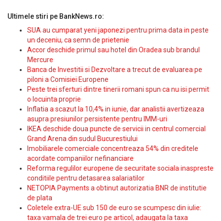
Ultimele stiri pe BankNews.ro:
SUA au cumparat yeni japonezi pentru prima data in peste
un deceniu, ca semn de prietenie
Accor deschide primul sau hotel din Oradea sub brandul
Mercure
Banca de Investitii si Dezvoltare a trecut de evaluarea pe
piloni a Comisiei Europene
Peste trei sferturi dintre tinerii romani spun ca nu isi permit
o locuinta proprie
Inflatia a scazut la 10,4% in iunie, dar analistii avertizeaza
asupra presiunilor persistente pentru IMM-uri
IKEA deschide doua puncte de servicii in centrul comercial
Grand Arena din sudul Bucurestiului
Imobiliarele comerciale concentreaza 54% din creditele
acordate companiilor nefinanciare
Reforma regulilor europene de securitate sociala inaspreste
conditiile pentru detasarea salariatilor
NETOPIA Payments a obtinut autorizatia BNR de institutie
de plata
Coletele extra-UE sub 150 de euro se scumpesc din iulie:
taxa vamala de trei euro pe articol, adaugata la taxa