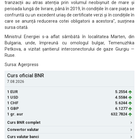
tranzacții au atras atenția prin volumul neobișnuit de mare și
perioada lungă de livrare, până în 2019, în condițiile în care piața se
confruntă cu un excedent uriaș de certificate verzi și în condițiile în
care se anunță reducerea cotei obligatorii a acestora", susținea
sursa citată.
Ministrul Energiei s-a aflat sâmbătă în localitatea Marten, din
Bulgaria, unde, împreună cu omologul bulgar, Temenuzhka
Petkova, a vizitat șantierul interconectorului de gaze Giurgiu —
Ruse.
Sursa: Agerpress
Curs oficial BNR
7.08.2026
1 EUR
5.2554
1 USD
4.5584
1 CHF
5.6244
1 GBP
6.1277
1 gr. aur
632.7824
Curs BNR complet
Convertor valutar
Curs valutar banci