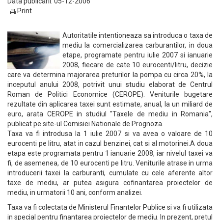
Data publicarii: 05-12-2006
Print
Autoritatile intentioneaza sa introduca o taxa de
mediu la comercializarea carburantilor, in doua
etape, programate pentru iulie 2007 si ianuarie
2008, fiecare de cate 10 eurocenti/litru, decizie
care va determina majorarea preturilor la pompa cu circa 20%, la
inceputul anului 2008, potrivit unui studiu elaborat de Centrul
Roman de Politici Economice (CEROPE). Veniturile bugetare
rezultate din aplicarea taxei sunt estimate, anual, la un miliard de
euro, arata CEROPE in studiul "Taxele de mediu in Romania",
publicat pe site-ul Comisiei Nationale de Prognoza.
Taxa va fi introdusa la 1 iulie 2007 si va avea o valoare de 10
eurocenti pe litru, atat in cazul benzinei, cat si al motorinei.A doua
etapa este programata pentru 1 ianuarie 2008, iar nivelul taxei va
fi, de asemenea, de 10 eurocenti pe litru. Veniturile atrase in urma
introducerii taxei la carburanti, cumulate cu cele aferente altor
taxe de mediu, ar putea asigura cofinantarea proiectelor de
mediu, in urmatorii 10 ani, conform analizei.
Taxa va fi colectata de Ministerul Finantelor Publice si va fi utilizata
in special pentru finantarea proiectelor de mediu. In prezent, pretul