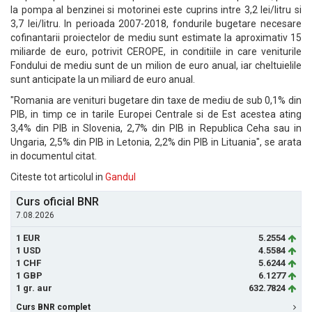
la pompa al benzinei si motorinei este cuprins intre 3,2 lei/litru si
3,7 lei/litru. In perioada 2007-2018, fondurile bugetare necesare
cofinantarii proiectelor de mediu sunt estimate la aproximativ 15
miliarde de euro, potrivit CEROPE, in conditiile in care veniturile
Fondului de mediu sunt de un milion de euro anual, iar cheltuielile
sunt anticipate la un miliard de euro anual.
"Romania are venituri bugetare din taxe de mediu de sub 0,1% din
PIB, in timp ce in tarile Europei Centrale si de Est acestea ating
3,4% din PIB in Slovenia, 2,7% din PIB in Republica Ceha sau in
Ungaria, 2,5% din PIB in Letonia, 2,2% din PIB in Lituania", se arata
in documentul citat.
Citeste tot articolul in
Gandul
Curs oficial BNR
7.08.2026
1 EUR
5.2554
1 USD
4.5584
1 CHF
5.6244
1 GBP
6.1277
1 gr. aur
632.7824
Curs BNR complet