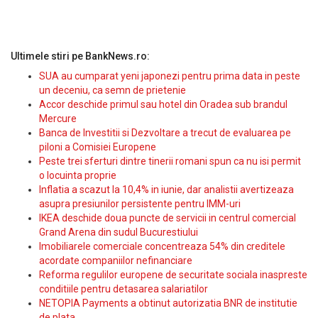
Ultimele stiri pe BankNews.ro:
SUA au cumparat yeni japonezi pentru prima data in peste
un deceniu, ca semn de prietenie
Accor deschide primul sau hotel din Oradea sub brandul
Mercure
Banca de Investitii si Dezvoltare a trecut de evaluarea pe
piloni a Comisiei Europene
Peste trei sferturi dintre tinerii romani spun ca nu isi permit
o locuinta proprie
Inflatia a scazut la 10,4% in iunie, dar analistii avertizeaza
asupra presiunilor persistente pentru IMM-uri
IKEA deschide doua puncte de servicii in centrul comercial
Grand Arena din sudul Bucurestiului
Imobiliarele comerciale concentreaza 54% din creditele
acordate companiilor nefinanciare
Reforma regulilor europene de securitate sociala inaspreste
conditiile pentru detasarea salariatilor
NETOPIA Payments a obtinut autorizatia BNR de institutie
de plata