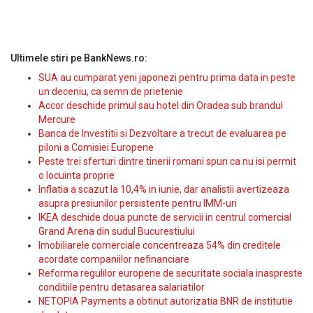
Ultimele stiri pe BankNews.ro:
SUA au cumparat yeni japonezi pentru prima data in peste
un deceniu, ca semn de prietenie
Accor deschide primul sau hotel din Oradea sub brandul
Mercure
Banca de Investitii si Dezvoltare a trecut de evaluarea pe
piloni a Comisiei Europene
Peste trei sferturi dintre tinerii romani spun ca nu isi permit
o locuinta proprie
Inflatia a scazut la 10,4% in iunie, dar analistii avertizeaza
asupra presiunilor persistente pentru IMM-uri
IKEA deschide doua puncte de servicii in centrul comercial
Grand Arena din sudul Bucurestiului
Imobiliarele comerciale concentreaza 54% din creditele
acordate companiilor nefinanciare
Reforma regulilor europene de securitate sociala inaspreste
conditiile pentru detasarea salariatilor
NETOPIA Payments a obtinut autorizatia BNR de institutie