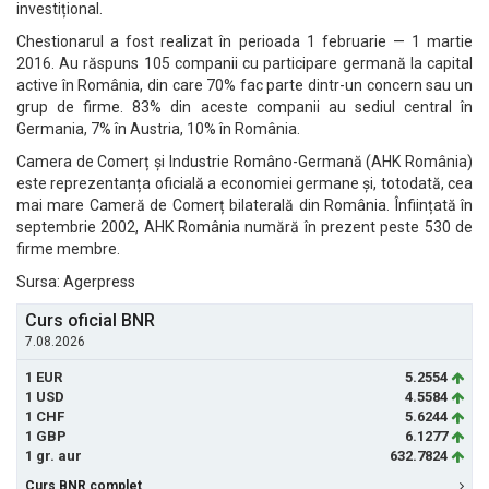
investițional.
Chestionarul a fost realizat în perioada 1 februarie — 1 martie
2016. Au răspuns 105 companii cu participare germană la capital
active în România, din care 70% fac parte dintr-un concern sau un
grup de firme. 83% din aceste companii au sediul central în
Germania, 7% în Austria, 10% în România.
Camera de Comerț și Industrie Româno-Germană (AHK România)
este reprezentanța oficială a economiei germane și, totodată, cea
mai mare Cameră de Comerț bilaterală din România. Înființată în
septembrie 2002, AHK România numără în prezent peste 530 de
firme membre.
Sursa: Agerpress
Curs oficial BNR
7.08.2026
1 EUR
5.2554
1 USD
4.5584
1 CHF
5.6244
1 GBP
6.1277
1 gr. aur
632.7824
Curs BNR complet