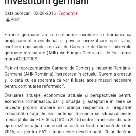
investitorii germani
Data publicarii: 02-08-2016 |
Economie
Print
Firmele germane au in continuare incredere in Romania ca
amplasament investitional si privesc increzatoare spre viitor,
conform unui sondaj realizat de Camerele de Comert bilaterale
germane strainatate (AHK) din Europa Centrala si de Est, remis
marti AGERPRES.
Potrivit reprezentanților Camerei de Comerț și Industrie Româno-
Germană (AHK România), încrederea în actualul Guvern a crescut
și 'o dată cu ea speranța că vor fi luate acele măsuri necesare
pentru continuarea reformelor'.
Evaluarea situației economice actuale și perspectivele pentru
economia românească, dar și situația și așteptările în ceea ce
privește propria afacere din branșa respectivă a înregistrat
îmbunătățiri față de anul anterior. România se situează peste
media țărilor din ECE. 30% (15% în 2015) dintre firmele chestionate
apreciază situația economică actuală ca fiind mai bună decât în
2015, iar pentru 56% situația este neschimbată. Chiar dacă în