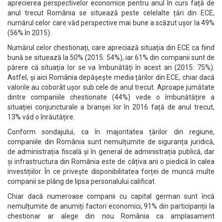
aprecierea perspectivelor economice pentru anul în curs față de
anul trecut România se situează peste celelalte țări din ECE,
numărul celor care văd perspective mai bune a scăzut ușor la 49%
(56% în 2015).
Numărul celor chestionați, care apreciază situația din ECE ca fiind
bună se situează la 50% (2015: 54%), iar 61% din companii sunt de
părere că situația lor se va îmbunătăți în acest an (2015: 75%).
Astfel, și aici România depășește media țărilor din ECE, chiar dacă
valorile au coborât ușor sub cele de anul trecut. Aproape jumătate
dintre companiile chestionate (44%) vede o îmbunătățire a
situației conjuncturale a branșei lor în 2016 față de anul trecut,
13% văd o înrăutățire.
Conform sondajului, ca în majoritatea țărilor din regiune,
companiile din România sunt nemulțumite de siguranța juridică,
de administrația fiscală și în general de administrația publică, dar
și infrastructura din România este de câțiva ani o piedică în calea
investițiilor. În ce privește disponibilitatea forței de muncă multe
companii se plâng de lipsa personalului calificat.
Chiar dacă numeroase companii cu capital german sunt încă
nemulțumite de anumiți factori economici, 91% din participanții la
chestionar ar alege din nou România ca amplasament