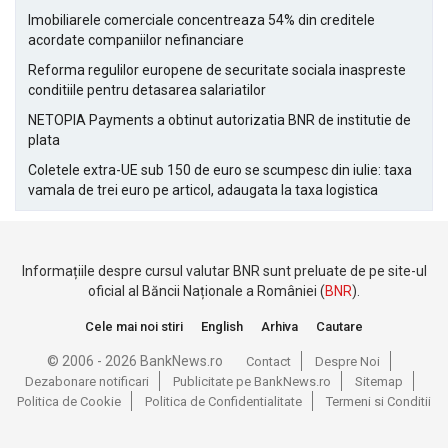
Imobiliarele comerciale concentreaza 54% din creditele
acordate companiilor nefinanciare
Reforma regulilor europene de securitate sociala inaspreste
conditiile pentru detasarea salariatilor
NETOPIA Payments a obtinut autorizatia BNR de institutie de
plata
Coletele extra-UE sub 150 de euro se scumpesc din iulie: taxa
vamala de trei euro pe articol, adaugata la taxa logistica
Informațiile despre cursul valutar BNR sunt preluate de pe site-ul
oficial al Băncii Naționale a României (
BNR
).
Cele mai noi stiri
English
Arhiva
Cautare
© 2006 - 2026 BankNews.ro
Contact
Despre Noi
Dezabonare notificari
Publicitate pe BankNews.ro
Sitemap
Politica de Cookie
Politica de Confidentialitate
Termeni si Conditii