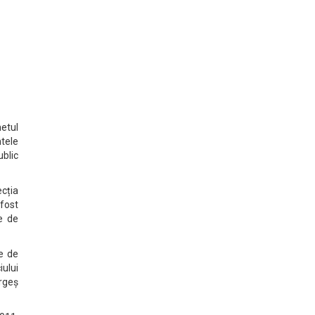
hetul
ntele
ublic
cția
 fost
te de
te de
iului
Argeș