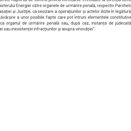
inisterului Energiei către organele de urmărire penală, respectiv Parchet
ației și Justiție, ca sesizare a operațiunilor și actelor ilicite în legătur
 săvârșire a unor posibile fapte care pot întruni elementele constitutiv
 ca organul de urmărire penală sau, după caz, instanța de judecată
 sau inexistenței infracțiunilor și asupra vinovăției".