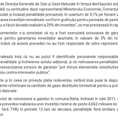
 de Direcția Generală de Țiței și Gaze Naturale în timpul desfășurării acț
abili cu certitudine dacă reprezentanții Ministerului Economiei, Comerțul
culat și încasat penalitățile prevăzute, în cuantum de 0,1% pe fiecare 
loarea investiției nerealizate conform graficului pentru perioada de pest
u a făcut dovada realizării a 29% din investiție", se mai precizează în rap
cumentelor s-a constatat că nu a fost executată scrisoarea de gara
 pentru garantarea investițiilor asumate, în valoare de 3% din tot
el indicii că aceste prevederi nu au fost respectate de către reprezent
alează însă că nu au putut fi identificate persoanele responsabil
nalitățile și încheierea actului adițional, și că neîncasarea penalitățil
neexecutarea scrisorii de garanție "pot întruni elementele constitutiv
iciu contra intereselor publice".
te și în ceea ce privește plata redevenței, nefiind însă puse la dispo
nte referitoare la cantitate de gaze distribuite trimestrial pentru a put
i datorate.
actul de concesiune a gazelor în comuna Bârla, încheiat în iulie 2011,
a prevedea realizarea unor investiții minime de peste 4,662 milioane lei
fără TVA) în primele 12 luni de derulare, penalitățile fiind similare 
ct.