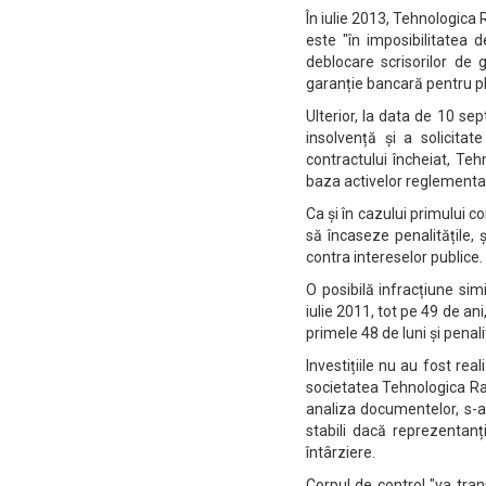
În iulie 2013, Tehnologica
este "în imposibilitatea d
deblocare scrisorilor de 
garanție bancară pentru p
Ulterior, la data de 10 se
insolvență și a solicitat
contractului încheiat, Te
baza activelor reglementa
Ca și în cazului primului co
să încaseze penalitățile, 
contra intereselor publice.
O posibilă infracțiune sim
iulie 2011, tot pe 49 de ani
primele 48 de luni și penal
Investițiile nu au fost rea
societatea Tehnologica Radi
analiza documentelor, s-a
stabili dacă reprezentanți
întârziere.
Corpul de control "va tran