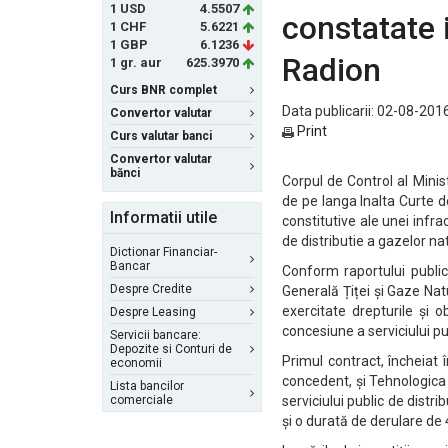
1 USD
4.5507
constatate 
1 CHF
5.6221
1 GBP
6.1236
Radion
1 gr. aur
625.3970
Curs BNR complet
Data publicarii: 02-08-2016
Convertor valutar
Print
Curs valutar banci
Convertor valutar
bănci
Corpul de Control al Minis
de pe langa Inalta Curte de
Informatii utile
constitutive ale unei infra
de distributie a gazelor na
Dictionar Financiar-
Bancar
Conform raportului public
Despre Credite
Generală Țiței și Gaze Nat
exercitate drepturile și o
Despre Leasing
concesiune a serviciului pu
Servicii bancare:
Depozite si Conturi de
Primul contract, încheiat 
economii
concedent, și Tehnologica 
Lista bancilor
comerciale
serviciului public de distr
și o durată de derulare de 