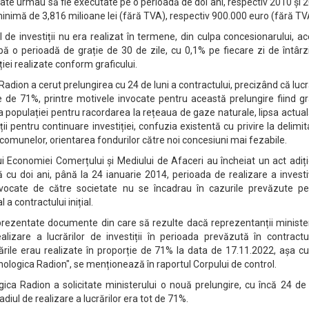
ajate urmau să fie executate pe o perioadă de doi ani, respectiv 2010 și 
nimă de 3,816 milioane lei (fără TVA), respectiv 900.000 euro (fără TV
 de investiții nu era realizat în termene, din culpa concesionarului, a
pă o perioadă de grație de 30 de zile, cu 0,1% pe fiecare zi de întârz
ției realizate conform graficului.
adion a cerut prelungirea cu 24 de luni a contractului, precizând că lucr
ie de 71%, printre motivele invocate pentru această prelungire fiind g
a populației pentru racordarea la rețeaua de gaze naturale, lipsa actua
ii pentru continuare investiției, confuzia existentă cu privire la delimi
 comunelor, orientarea fondurilor către noi concesiuni mai fezabile.
ui Economiei Comerțului și Mediului de Afaceri au încheiat un act adiț
ă cu doi ani, până la 24 ianuarie 2014, perioada de realizare a investiț
vocate de către societate nu se încadrau în cazurile prevăzute pe
 a contractului inițial.
rezentate documente din care să rezulte dacă reprezentanții minister
ealizare a lucrărilor de investiții în perioada prevăzută în contract
rile erau realizate în proporție de 71% la data de 17.11.2022, așa c
logica Radion", se menționează în raportul Corpului de control.
ica Radion a solicitate ministerului o nouă prelungire, cu încă 24 de 
diul de realizare a lucrărilor era tot de 71%.