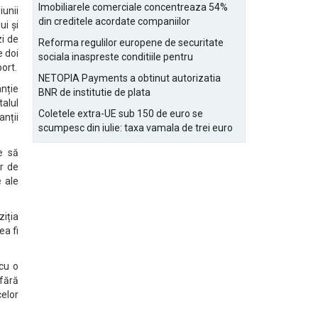
Bucurestiului
Imobiliarele comerciale concentreaza 54%
iunii
din creditele acordate companiilor
ui și
nefinanciare
zi de
Reforma regulilor europene de securitate
e doi
sociala inaspreste conditiile pentru
ort.
detasarea salariatilor
NETOPIA Payments a obtinut autorizatia
nție
BNR de institutie de plata
alul
Coletele extra-UE sub 150 de euro se
anții
scumpesc din iulie: taxa vamala de trei euro
pe articol, adaugata la taxa logistica
e să
or de
e ale
ziția
ea fi
 cu o
 fără
celor