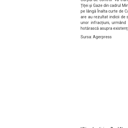
Țiței și Gaze din cadrul M
pe lângă Înalta curte de Cas
are au rezultat indicii de
unor infracțiuni, urmând
hotărască asupra existenței
Sursa: Agerpress