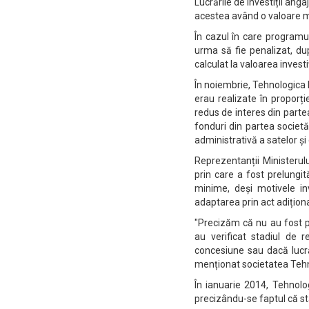
Lucrările de investiții ang
acestea având o valoare mi
În cazul în care programul
urma să fie penalizat, du
calculat la valoarea investi
În noiembrie, Tehnologica R
erau realizate în proporț
redus de interes din parte
fonduri din partea societăț
administrativă a satelor și
Reprezentanții Ministerul
prin care a fost prelungit
minime, deși motivele in
adaptarea prin act adițional
"Precizăm că nu au fost p
au verificat stadiul de r
concesiune sau dacă lucră
menționat societatea Tehno
În ianuarie 2014, Tehnolog
precizându-se faptul că sta