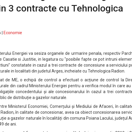
in 3 contracte cu Tehnologica
 |
Economie
terului Energiei va sesiza organele de urmarire penala, respectiv Parc
 Casatie si Justitie, in legatura cu "posibile fapte ce pot intruni eleme
ctiuni" constatate in cazul a trei contracte de concesiune a serviciului p
turale in localitati din judetul Arges, incheiate cu Tehnologica Radion.
at de ME, o echipă de control a efectuat o acțiune de control la Dire
urale din cadrul Ministerului Energiei pentru a verifica modul în care au
bligațiile concedentului și ale concesionarului în cazul a trei contrac
blic de distribuție a gazelor naturale.
între Ministerul Economiei, Comerțului și Mediului de Afaceri, în calita
Radion, în calitate de concesionar, avea ca obiect concesionarea servic
ibuție a gazelor naturale în localități din comuna Poiana Lacului, județul 
49 de ani.