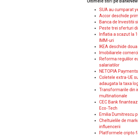
Ultimele stiri pe BankNew
SUA au cumparat yen
Accor deschide prim
Banca de Investitii 
Peste trei sferturi d
Inflatia a scazut la 
IMM-uri
IKEA deschide doua p
Imobiliarele comerc
Reforma regulilor e
salariatilor
NETOPIA Payments a 
Coletele extra-UE su
adaugata la taxa log
Transformarile din i
multinationale
CEC Bank finanteaza 
Eco-Tech
Emilia Dumitrescu p
Cheltuielile de marke
influencerii
Platformele cripto f