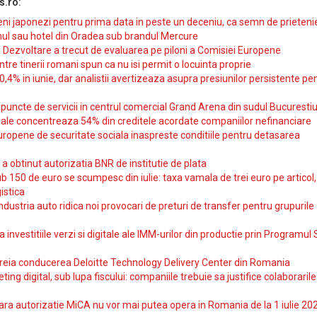
s.ro:
i japonezi pentru prima data in peste un deceniu, ca semn de prieteni
ul sau hotel din Oradea sub brandul Mercure
si Dezvoltare a trecut de evaluarea pe piloni a Comisiei Europene
intre tinerii romani spun ca nu isi permit o locuinta proprie
10,4% in iunie, dar analistii avertizeaza asupra presiunilor persistente pe
uncte de servicii in centrul comercial Grand Arena din sudul Bucurestiu
iale concentreaza 54% din creditele acordate companiilor nefinanciare
uropene de securitate sociala inaspreste conditiile pentru detasarea
obtinut autorizatia BNR de institutie de plata
b 150 de euro se scumpesc din iulie: taxa vamala de trei euro pe articol,
istica
ndustria auto ridica noi provocari de preturi de transfer pentru grupurile
investitiile verzi si digitale ale IMM-urilor din productie prin Programul
reia conducerea Deloitte Technology Delivery Center din Romania
ting digital, sub lupa fiscului: companiile trebuie sa justifice colaborarile
ara autorizatie MiCA nu vor mai putea opera in Romania de la 1 iulie 20