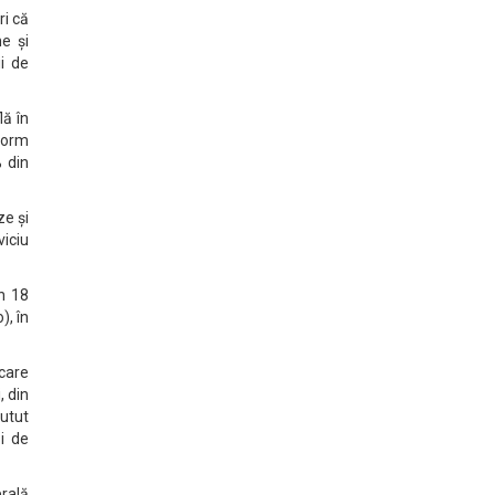
ri că
ne și
ii de
lă în
form
% din
ze și
viciu
în 18
), în
 care
, din
putut
zi de
erală