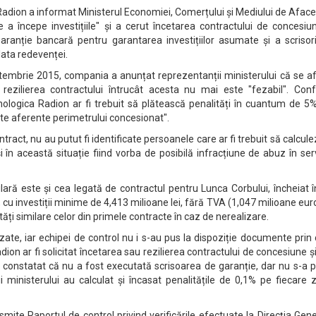
 Radion a informat Ministerul Economiei, Comerțului și Mediului de Aface
e a începe investițiile" și a cerut încetarea contractului de concesiu
garanție bancară pentru garantarea investițiilor asumate și a scrisor
lata redevenței.
ptembrie 2015, compania a anunțat reprezentanții ministerului că se af
e rezilierea contractului întrucât acesta nu mai este "fezabil". Con
hnologica Radion ar fi trebuit să plătească penalități în cuantum de 5
te aferente perimetrului concesionat".
ntract, nu au putut fi identificate persoanele care ar fi trebuit să calcule
și în această situație fiind vorba de posibilă infracțiune de abuz în ser
ilară este și cea legată de contractul pentru Lunca Corbului, încheiat 
, cu investiții minime de 4,413 milioane lei, fără TVA (1,047 milioane euro
ități similare celor din primele contracte în caz de nerealizare.
lizate, iar echipei de control nu i s-au pus la dispoziție documente prin
on ar fi solicitat încetarea sau rezilierea contractului de concesiune și
 constatat că nu a fost executată scrisoarea de garanție, dar nu s-a 
i ministerului au calculat și încasat penalitățile de 0,1% pe fiecare 
smite Raportul de control privind verificările efectuate la Direcția Gen