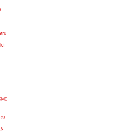
e
ntru
lui
 SME
 cu
26