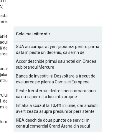
2011,
A).
cesta
iere,
Cele mai citite stiri
ările
radul
SUA au cumparat yeni japonezi pentru prima
lă de
data in peste un deceniu, ca semn de
tarea
prietenie
Accor deschide primul sau hotel din Oradea
sub brandul Mercure
ional
iilor
Banca de Investitii si Dezvoltare a trecut de
ntru
evaluarea pe piloni a Comisiei Europene
Peste trei sferturi dintre tinerii romani spun
ului
ca nu isi permit o locuinta proprie
ul de
Inflatia a scazut la 10,4% in iunie, dar analistii
um a
avertizeaza asupra presiunilor persistente
pentru IMM-uri
IKEA deschide doua puncte de servicii in
luni,
centrul comercial Grand Arena din sudul