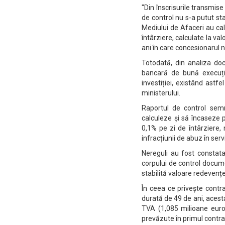
"Din înscrisurile transmise
de control nu s-a putut st
Mediului de Afaceri au cal
întârziere, calculate la va
ani în care concesionarul n
Totodată, din analiza do
bancară de bună execuție
investiției, existând astf
ministerului.
Raportul de control semn
calculeze și să încaseze pe
0,1% pe zi de întârziere, 
infracțiunii de abuz în serv
Nereguli au fost constata
corpului de control docume
stabilită valoare redevențe
În ceea ce privește contr
durată de 49 de ani, acest
TVA (1,085 milioane euro 
prevăzute în primul contra