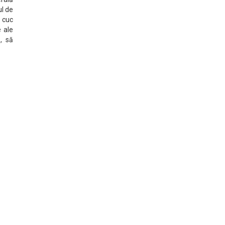
ul de
ă cuc
e ale
, să