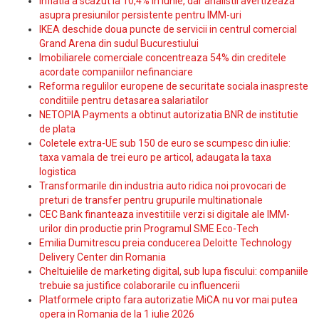
Inflatia a scazut la 10,4% in iunie, dar analistii avertizeaza
asupra presiunilor persistente pentru IMM-uri
IKEA deschide doua puncte de servicii in centrul comercial
Grand Arena din sudul Bucurestiului
Imobiliarele comerciale concentreaza 54% din creditele
acordate companiilor nefinanciare
Reforma regulilor europene de securitate sociala inaspreste
conditiile pentru detasarea salariatilor
NETOPIA Payments a obtinut autorizatia BNR de institutie
de plata
Coletele extra-UE sub 150 de euro se scumpesc din iulie:
taxa vamala de trei euro pe articol, adaugata la taxa
logistica
Transformarile din industria auto ridica noi provocari de
preturi de transfer pentru grupurile multinationale
CEC Bank finanteaza investitiile verzi si digitale ale IMM-
urilor din productie prin Programul SME Eco-Tech
Emilia Dumitrescu preia conducerea Deloitte Technology
Delivery Center din Romania
Cheltuielile de marketing digital, sub lupa fiscului: companiile
trebuie sa justifice colaborarile cu influencerii
Platformele cripto fara autorizatie MiCA nu vor mai putea
opera in Romania de la 1 iulie 2026