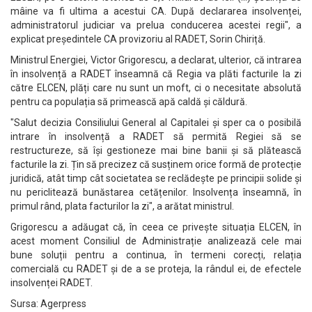
mâine va fi ultima a acestui CA. După declararea insolvenței,
administratorul judiciar va prelua conducerea acestei regii", a
explicat președintele CA provizoriu al RADET, Sorin Chiriță.
Ministrul Energiei, Victor Grigorescu, a declarat, ulterior, că intrarea
în insolvență a RADET înseamnă că Regia va plăti facturile la zi
către ELCEN, plăți care nu sunt un moft, ci o necesitate absolută
pentru ca populația să primească apă caldă și căldură.
"Salut decizia Consiliului General al Capitalei și sper ca o posibilă
intrare în insolvență a RADET să permită Regiei să se
restructureze, să își gestioneze mai bine banii și să plătească
facturile la zi. Țin să precizez că susținem orice formă de protecție
juridică, atât timp cât societatea se reclădește pe principii solide și
nu periclitează bunăstarea cetățenilor. Insolvența înseamnă, în
primul rând, plata facturilor la zi", a arătat ministrul.
Grigorescu a adăugat că, în ceea ce privește situația ELCEN, în
acest moment Consiliul de Administrație analizează cele mai
bune soluții pentru a continua, în termeni corecți, relația
comercială cu RADET și de a se proteja, la rândul ei, de efectele
insolvenței RADET.
Sursa: Agerpress