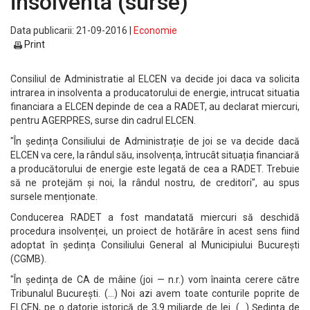
insolventa (surse)
Data publicarii: 21-09-2016 |
Economie
Print
Consiliul de Administratie al ELCEN va decide joi daca va solicita
intrarea in insolventa a producatorului de energie, intrucat situatia
financiara a ELCEN depinde de cea a RADET, au declarat miercuri,
pentru AGERPRES, surse din cadrul ELCEN.
"În ședința Consiliului de Administrație de joi se va decide dacă
ELCEN va cere, la rândul său, insolvența, întrucât situația financiară
a producătorului de energie este legată de cea a RADET. Trebuie
să ne protejăm și noi, la rândul nostru, de creditori", au spus
sursele menționate.
Conducerea RADET a fost mandatată miercuri să deschidă
procedura insolvenței, un proiect de hotărâre în acest sens fiind
adoptat în ședința Consiliului General al Municipiului București
(CGMB).
"În ședința de CA de mâine (joi — n.r.) vom înainta cerere către
Tribunalul București. (...) Noi azi avem toate conturile poprite de
ELCEN, pe o datorie istorică de 3,9 miliarde de lei. (...) Ședința de