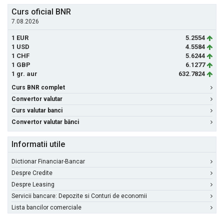
Curs oficial BNR
7.08.2026
1 EUR
5.2554
1 USD
4.5584
1 CHF
5.6244
1 GBP
6.1277
1 gr. aur
632.7824
Curs BNR complet
Convertor valutar
Curs valutar banci
Convertor valutar bănci
Informatii utile
Dictionar Financiar-Bancar
Despre Credite
Despre Leasing
Servicii bancare: Depozite si Conturi de economii
Lista bancilor comerciale