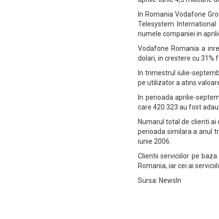
In Romania Vodafone Grou
Telesystem International 
numele companiei in aprili
Vodafone Romania a inregi
dolari, in crestere cu 31% 
In trimestrul iulie-septem
pe utilizator a atins valoar
In perioada aprilie-septe
care 420.323 au fost adauga
Numarul total de clienti ai
perioada similara a anul 
iunie 2006.
Clientii serviciilor pe b
Romania, iar cei ai servici
Sursa: NewsIn