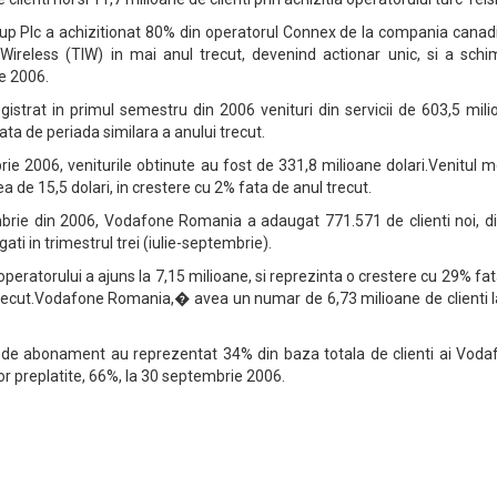
p Plc a achizitionat 80% din operatorul Connex de la compania canad
Wireless (TIW) in mai anul trecut, devenind actionar unic, si a schi
e 2006.
strat in primul semestru din 2006 venituri din servicii de 603,5 mili
fata de periada similara a anului trecut.
brie 2006, veniturile obtinute au fost de 331,8 milioane dolari.Venitul 
ea de 15,5 dolari, in crestere cu 2% fata de anul trecut.
mbrie din 2006, Vodafone Romania a adaugat 771.571 de clienti noi, di
ti in trimestrul trei (iulie-septembrie).
 operatorului a ajuns la 7,15 milioane, si reprezinta o crestere cu 29% fa
trecut.Vodafone Romania,� avea un numar de 6,73 milioane de clienti l
aza de abonament au reprezentat 34% din baza totala de clienti ai Vod
ilor preplatite, 66%, la 30 septembrie 2006.