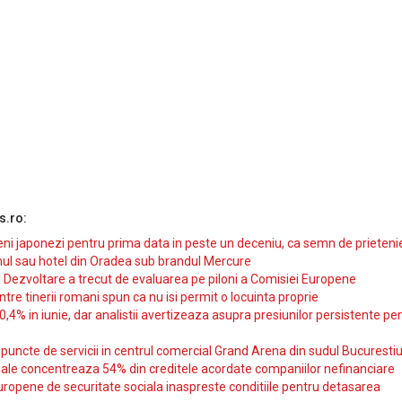
s.ro:
i japonezi pentru prima data in peste un deceniu, ca semn de prieteni
ul sau hotel din Oradea sub brandul Mercure
si Dezvoltare a trecut de evaluarea pe piloni a Comisiei Europene
intre tinerii romani spun ca nu isi permit o locuinta proprie
10,4% in iunie, dar analistii avertizeaza asupra presiunilor persistente pe
uncte de servicii in centrul comercial Grand Arena din sudul Bucurestiu
iale concentreaza 54% din creditele acordate companiilor nefinanciare
uropene de securitate sociala inaspreste conditiile pentru detasarea