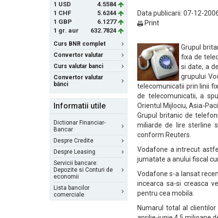
1 USD
4.5584
1 CHF
5.6244
Data publicarii: 07-12-200
1 GBP
6.1277
Print
1 gr. aur
632.7824
Curs BNR complet
Grupul brita
Convertor valutar
fixa de tele
Curs valutar banci
si date, a d
grupului Vo
Convertor valutar
bănci
telecomunicatii prin linii 
de telecomunicatii, a sp
Informatii utile
Orientul Mijlociu, Asia-Pacif
Grupul britanic de telefon
Dictionar Financiar-
miliarde de lire sterline
Bancar
conform Reuters.
Despre Credite
Vodafone a intrecut astfel
Despre Leasing
jumatate a anului fiscal cu
Servicii bancare:
Depozite si Conturi de
Vodafone s-a lansat recen
economii
incearca sa-si creasca ve
Lista bancilor
pentru cea mobila.
comerciale
Numarul total al clientil
aprilie-iunie 4,5 milioane d