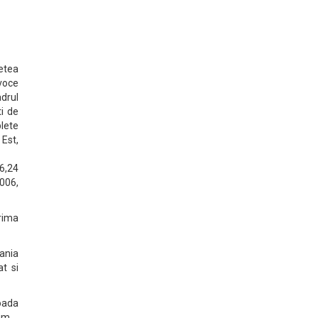
retea
 voce
adrul
i de
plete
Est,
 6,24
2006,
prima
pania
at si
ioada
im.