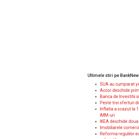
Ultimele stiri pe BankNew
SUA au cumparat yen
Accor deschide prim
Banca de Investitii 
Peste trei sferturi d
Inflatia a scazut la 
IMM-uri
IKEA deschide doua p
Imobiliarele comerc
Reforma regulilor e