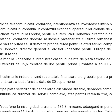
6
nic de telecomunicatii, Vodafone, intentioneaza sa investeasca intr-o 
comunicatii in Romania, in contextul extinderii operatiunilor globale de
eclarat miercuri, la Londra, pentru Reuters, Paul Donovan, director in c
dafone. Vodafone doreste sa incheie parteneriate cu firme romanest
fixe sau ar putea sa isi dezvolte propria retea pentru a oferi servicii com
us Donovan, director general al diviziei Vodafone pentru Europa de 
ic si Africa.
ie mobila Vodafone a inregistrat castiguri inainte de plata taxelor de
 si venituri de 15,6 miliarde de lire pentru prima jumatate a anului 
 estimarile initiale privind rezultatele financiare ale grupului pentru 
rent, care a luat sfarsit la data de 30 septembrie.
t pe piata serviciilor de banda larga din Marea Britanie, deoarece com
niturile ca furnizor de servicii complexe, atat pentru reteaua fixa, c
or Vodafone la nivel global a ajuns la 186,8 milioane, adaugand in per
e clienti noi si 11,7 milioane de clienti prin achizitia operatorului turc Tels