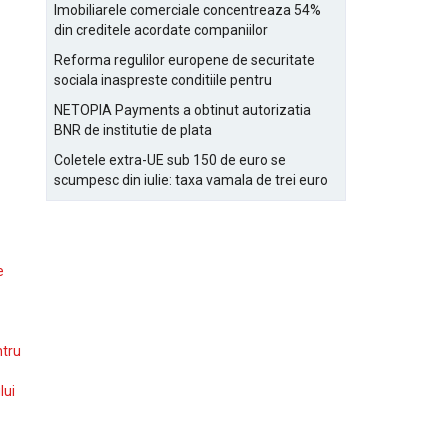
Bucurestiului
Imobiliarele comerciale concentreaza 54%
din creditele acordate companiilor
nefinanciare
Reforma regulilor europene de securitate
sociala inaspreste conditiile pentru
detasarea salariatilor
NETOPIA Payments a obtinut autorizatia
BNR de institutie de plata
Coletele extra-UE sub 150 de euro se
scumpesc din iulie: taxa vamala de trei euro
pe articol, adaugata la taxa logistica
e
ntru
lui