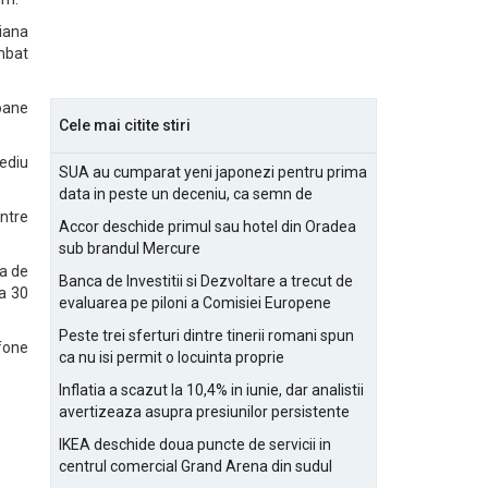
iana
mbat
oane
Cele mai citite stiri
mediu
SUA au cumparat yeni japonezi pentru prima
data in peste un deceniu, ca semn de
prietenie
ntre
Accor deschide primul sau hotel din Oradea
sub brandul Mercure
ta de
Banca de Investitii si Dezvoltare a trecut de
a 30
evaluarea pe piloni a Comisiei Europene
Peste trei sferturi dintre tinerii romani spun
afone
ca nu isi permit o locuinta proprie
Inflatia a scazut la 10,4% in iunie, dar analistii
avertizeaza asupra presiunilor persistente
pentru IMM-uri
IKEA deschide doua puncte de servicii in
centrul comercial Grand Arena din sudul