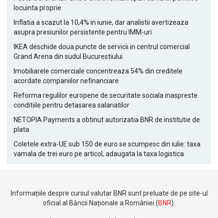
locuinta proprie
Inflatia a scazut la 10,4% in iunie, dar analistii avertizeaza
asupra presiunilor persistente pentru IMM-uri
IKEA deschide doua puncte de servicii in centrul comercial
Grand Arena din sudul Bucurestiului
Imobiliarele comerciale concentreaza 54% din creditele
acordate companiilor nefinanciare
Reforma regulilor europene de securitate sociala inaspreste
conditiile pentru detasarea salariatilor
NETOPIA Payments a obtinut autorizatia BNR de institutie de
plata
Coletele extra-UE sub 150 de euro se scumpesc din iulie: taxa
vamala de trei euro pe articol, adaugata la taxa logistica
Informațiile despre cursul valutar BNR sunt preluate de pe site-ul
oficial al Băncii Naționale a României (
BNR
).