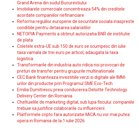
Grand Arena din sudul Bucurestiului
Imobiliarele comerciale concentreaza 54% din creditele
acordate companiilor nefinanciare
Reforma regulilor europene de securitate sociala inaspreste
conditiile pentru detasarea salariatilor
NETOPIA Payments a obtinut autorizatia BNR de institutie
de plata
Coletele extra-UE sub 150 de euro se scumpesc din iulie:
taxa vamala de trei euro pe articol, adaugata la taxa
logistica
Transformarile din industria auto ridica noi provocari de
preturi de transfer pentru grupurile multinationale
CEC Bank finanteaza investitiile verzi si digitale ale IMM-
urilor din productie prin Programul SME Eco-Tech
Emilia Dumitrescu preia conducerea Deloitte Technology
Delivery Center din Romania
Cheltuielile de marketing digital, sub lupa fiscului: companiile
trebuie sa justifice colaborarile cu influencerii
Platformele cripto fara autorizatie MiCA nu vor mai putea
opera in Romania de la 1 iulie 2026