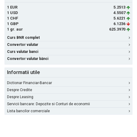
1 EUR
5.2513
1 USD
4.5507
1 CHF
5.6221
1 GBP
6.1236
1 gr. aur
625.3970
Curs BNR complet
Convertor valutar
Curs valutar banci
Convertor valutar bănci
Informatii utile
Dictionar Financiar-Bancar
Despre Credite
Despre Leasing
Servicii bancare: Depozite si Conturi de economii
Lista bancilor comerciale