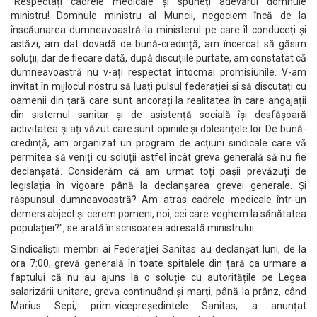
"Respectați cadrele medicale și spuneți adevărul domnule
ministru! Domnule ministru al Muncii, negociem încă de la
înscăunarea dumneavoastră la ministerul pe care îl conduceți și
astăzi, am dat dovadă de bună-credință, am încercat să găsim
soluții, dar de fiecare dată, după discuțiile purtate, am constatat că
dumneavoastră nu v-ați respectat întocmai promisiunile. V-am
invitat în mijlocul nostru să luați pulsul federației și să discutați cu
oamenii din țară care sunt ancorați la realitatea în care angajații
din sistemul sanitar și de asistență socială își desfășoară
activitatea și ați văzut care sunt opiniile și doleanțele lor. De bună-
credință, am organizat un program de acțiuni sindicale care vă
permitea să veniți cu soluții astfel încât greva generală să nu fie
declanșată. Considerăm că am urmat toți pașii prevăzuți de
legislația în vigoare până la declanșarea grevei generale. Și
răspunsul dumneavoastră? Am atras cadrele medicale într-un
demers abject și cerem pomeni, noi, cei care veghem la sănătatea
populației?", se arată în scrisoarea adresată ministrului.
Sindicaliștii membri ai Federației Sanitas au declanșat luni, de la
ora 7:00, grevă generală în toate spitalele din țară ca urmare a
faptului că nu au ajuns la o soluție cu autoritățile pe Legea
salarizării unitare, greva continuând și marți, până la prânz, când
Marius Sepi, prim-vicepreședintele Sanitas, a anunțat