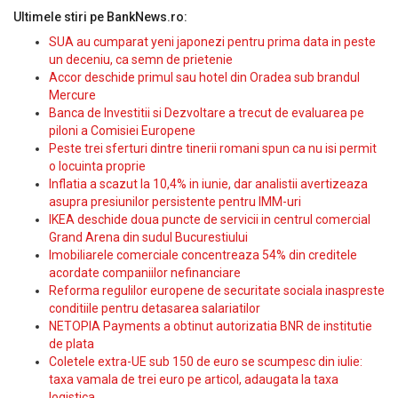
Ultimele stiri pe BankNews.ro:
SUA au cumparat yeni japonezi pentru prima data in peste
un deceniu, ca semn de prietenie
Accor deschide primul sau hotel din Oradea sub brandul
Mercure
Banca de Investitii si Dezvoltare a trecut de evaluarea pe
piloni a Comisiei Europene
Peste trei sferturi dintre tinerii romani spun ca nu isi permit
o locuinta proprie
Inflatia a scazut la 10,4% in iunie, dar analistii avertizeaza
asupra presiunilor persistente pentru IMM-uri
IKEA deschide doua puncte de servicii in centrul comercial
Grand Arena din sudul Bucurestiului
Imobiliarele comerciale concentreaza 54% din creditele
acordate companiilor nefinanciare
Reforma regulilor europene de securitate sociala inaspreste
conditiile pentru detasarea salariatilor
NETOPIA Payments a obtinut autorizatia BNR de institutie
de plata
Coletele extra-UE sub 150 de euro se scumpesc din iulie:
taxa vamala de trei euro pe articol, adaugata la taxa
logistica