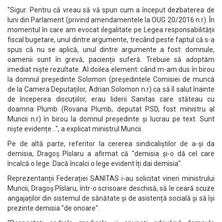
"Sigur. Pentru că vreau să vă spun cum a început dezbaterea de
luni din Parlament (privind amendamentele la OUG 20/2016 n.r). În
momentul în care am evocat ilegalitate pe Legea responsabilității
fiscal bugetare, unul dintre argumente, trecând peste faptul că s-a
spus că nu se aplică, unul dintre argumente a fost: domnule,
oamenii sunt în grevă, pacienții suferă. Trebuie să adoptăm
imediat niște rezultate. Al doilea element: când m-am dus în birou
la domnul președinte Solomon (președintele Comisiei de muncă
de la Camera Deputaților, Adrian Solomon n.r) ca să îl salut înainte
de începerea discuțiilor, erau liderii Sanitas care stăteau cu
doamna Plumb (Rovana Plumb, deputat PSD, fost ministru al
Muncii n.r) în birou la domnul președinte și lucrau pe text. Sunt
niște evidențe...", a explicat ministrul Muncii.
Pe de altă parte, referitor la cererea sindicaliștilor de a-și da
demisia, Dragoș Pîslaru a afirmat că "demisia și-o dă cel care
încalcă o lege. Dacă încalci o lege evident îți dai demisia".
Reprezentanții Federației SANITAS i-au solicitat vineri ministrului
Muncii, Dragoș Pîslaru, într-o scrisoare deschisă, să le ceară scuze
angajaților din sistemul de sănătate și de asistență socială și să își
prezinte demisia "de onoare".