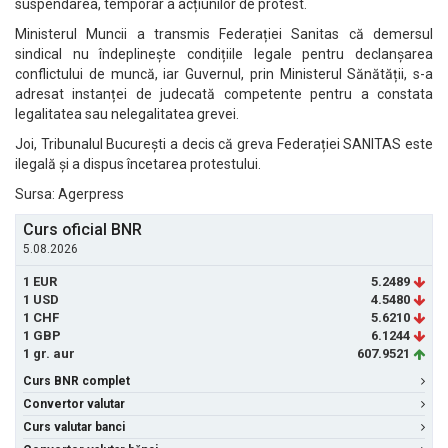
suspendarea, temporar a acțiunilor de protest.
Ministerul Muncii a transmis Federației Sanitas că demersul
sindical nu îndeplinește condițiile legale pentru declanșarea
conflictului de muncă, iar Guvernul, prin Ministerul Sănătății, s-a
adresat instanței de judecată competente pentru a constata
legalitatea sau nelegalitatea grevei.
Joi, Tribunalul București a decis că greva Federației SANITAS este
ilegală și a dispus încetarea protestului.
Sursa: Agerpress
Curs oficial BNR
5.08.2026
1 EUR
5.2489
1 USD
4.5480
1 CHF
5.6210
1 GBP
6.1244
1 gr. aur
607.9521
Curs BNR complet
Convertor valutar
Curs valutar banci