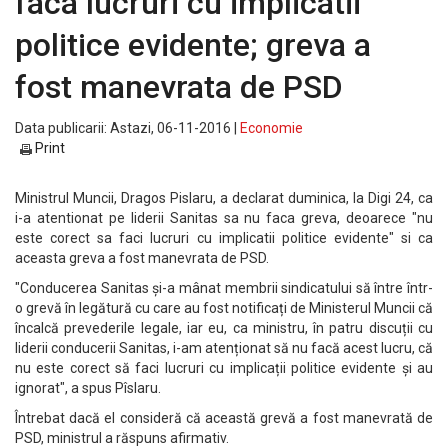
faca lucruri cu implicatii
politice evidente; greva a
fost manevrata de PSD
Data publicarii: Astazi, 06-11-2016 |
Economie
Print
Ministrul Muncii, Dragos Pislaru, a declarat duminica, la Digi 24, ca
i-a atentionat pe liderii Sanitas sa nu faca greva, deoarece "nu
este corect sa faci lucruri cu implicatii politice evidente" si ca
aceasta greva a fost manevrata de PSD.
"Conducerea Sanitas și-a mânat membrii sindicatului să între într-
o grevă în legătură cu care au fost notificați de Ministerul Muncii că
încalcă prevederile legale, iar eu, ca ministru, în patru discuții cu
liderii conducerii Sanitas, i-am atenționat să nu facă acest lucru, că
nu este corect să faci lucruri cu implicații politice evidente și au
ignorat", a spus Pîslaru.
Întrebat dacă el consideră că această grevă a fost manevrată de
PSD, ministrul a răspuns afirmativ.