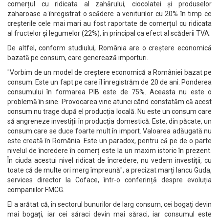
comerțul cu ridicata al zahărului, ciocolatei și produselor
zaharoase a înregistrat o scădere a veniturilor cu 20% în timp ce
creșterile cele mai mari au fost raportate de comerțul cu ridicata
al fructelor și legumelor (22%), în principal ca efect al scăderii TVA.
De altfel, conform studiului, România are o creștere economică
bazată pe consum, care generează importuri.
"Vorbim de un model de creștere economică a României bazat pe
consum. Este un fapt pe care îl înregistrăm de 20 de ani. Ponderea
consumului în formarea PIB este de 75%. Aceasta nu este o
problemă în sine. Provocarea vine atunci când constatăm că acest
consum nu trage după el producția locală. Nu este un consum care
să angreneze investiții în producția domestică. Este, din păcate, un
consum care se duce foarte mult în import. Valoarea adăugată nu
este creată în România. Este un paradox, pentru că pe de o parte
nivelul de încredere în comerț este la un maxim istoric în prezent.
În ciuda acestui nivel ridicat de încredere, nu vedem investiții, cu
toate că de multe ori merg împreună", a precizat marți Iancu Guda,
services director la Coface, într-o conferință despre evoluția
companiilor FMCG.
El a arătat că, în sectorul bunurilor de larg consum, cei bogați devin
mai bogați, iar cei săraci devin mai săraci, iar consumul este