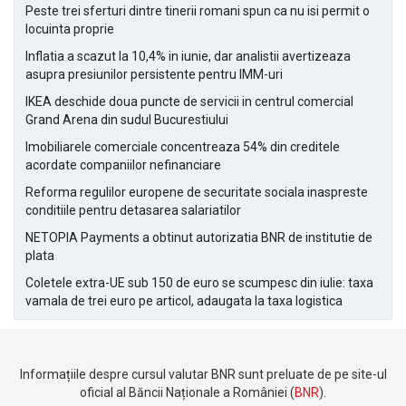
Peste trei sferturi dintre tinerii romani spun ca nu isi permit o
locuinta proprie
Inflatia a scazut la 10,4% in iunie, dar analistii avertizeaza
asupra presiunilor persistente pentru IMM-uri
IKEA deschide doua puncte de servicii in centrul comercial
Grand Arena din sudul Bucurestiului
Imobiliarele comerciale concentreaza 54% din creditele
acordate companiilor nefinanciare
Reforma regulilor europene de securitate sociala inaspreste
conditiile pentru detasarea salariatilor
NETOPIA Payments a obtinut autorizatia BNR de institutie de
plata
Coletele extra-UE sub 150 de euro se scumpesc din iulie: taxa
vamala de trei euro pe articol, adaugata la taxa logistica
Informațiile despre cursul valutar BNR sunt preluate de pe site-ul
oficial al Băncii Naționale a României (
BNR
).