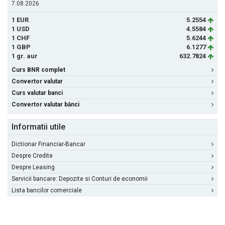
7.08.2026
1 EUR
5.2554
1 USD
4.5584
1 CHF
5.6244
1 GBP
6.1277
1 gr. aur
632.7824
Curs BNR complet
Convertor valutar
Curs valutar banci
Convertor valutar bănci
Informatii utile
Dictionar Financiar-Bancar
Despre Credite
Despre Leasing
Servicii bancare: Depozite si Conturi de economii
Lista bancilor comerciale