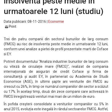
insolventa peste medie in
urmatoarele 12 luni (studiu)
Data publicarii: 08-11-2016 |
Economie
Print
Trei din patru companii din sectorul bunurilor de larg consum
(FMCG) au risc de insolventa peste medie in urmatoarele 12 luni,
conform unei analize a pietei de profil prezentate marti de Coface
si EY.
Potrivit documentului "Analiza industriei bunurilor de larg consum
cu viteză de circulație mare (FMCG)", realizat de compania
internațională de asigurări de credit Coface și firma de
consultanță și audit EY, în parteneriat cu Academia de Studii
Economice (ASE), în ultimii șapte ani veniturile din FMCG au
crescut cu 26%, în timp ce numărul companiilor din sector a scăzut
cu 17%. În același timp, două din zece companii care activează în
FMCG înregistrează venituri mai mari de un milion de euro.
În pofida creșterii consolidate a veniturilor companiilor cu 5% în
anul 2015, evoluția este inegală în rândul sectoarelor FMCG. Astfel,