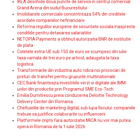
IKEA deschide doua puncte de servicii in centrul comercial
Grand Arena din sudul Bucurestiului
Imobiliarele comerciale concentreaza 54% din creditele
acordate companiilor nefinanciare
Reforma regulilor europene de securitate sociala inaspreste
conditiile pentru detasarea salariatilor
NETOPIA Payments a obtinut autorizatia BNR de institutie
de plata
Coletele extra-UE sub 150 de euro se scumpesc din iulie:
taxa vamala de trei euro pe articol, adaugata la taxa
logistica
Transformarile din industria auto ridica noi provocari de
preturi de transfer pentru grupurile multinationale
CEC Bank finanteaza investitiile verzi si digitale ale IMM-
urilor din productie prin Programul SME Eco-Tech
Emilia Dumitrescu preia conducerea Deloitte Technology
Delivery Center din Romania
Cheltuielile de marketing digital, sub lupa fiscului: companiile
trebuie sa justifice colaborarile cu influencerii
Platformele cripto fara autorizatie MiCA nu vor mai putea
opera in Romania de la 1 iulie 2026