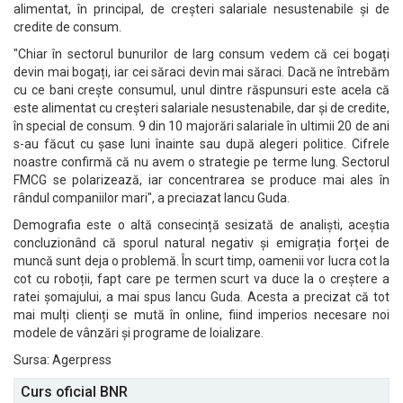
alimentat, în principal, de creșteri salariale nesustenabile și de
credite de consum.
"Chiar în sectorul bunurilor de larg consum vedem că cei bogați
devin mai bogați, iar cei săraci devin mai săraci. Dacă ne întrebăm
cu ce bani crește consumul, unul dintre răspunsuri este acela că
este alimentat cu creșteri salariale nesustenabile, dar și de credite,
în special de consum. 9 din 10 majorări salariale în ultimii 20 de ani
s-au făcut cu șase luni înainte sau după alegeri politice. Cifrele
noastre confirmă că nu avem o strategie pe terme lung. Sectorul
FMCG se polarizează, iar concentrarea se produce mai ales în
rândul companiilor mari", a preciazat Iancu Guda.
Demografia este o altă consecință sesizată de analiști, aceștia
concluzionând că sporul natural negativ și emigrația forței de
muncă sunt deja o problemă. În scurt timp, oamenii vor lucra cot la
cot cu roboții, fapt care pe termen scurt va duce la o creștere a
ratei șomajului, a mai spus Iancu Guda. Acesta a precizat că tot
mai mulți clienți se mută în online, fiind imperios necesare noi
modele de vânzări și programe de loializare.
Sursa: Agerpress
Curs oficial BNR