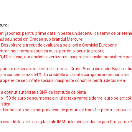
s.ro:
i japonezi pentru prima data in peste un deceniu, ca semn de prieteni
ul sau hotel din Oradea sub brandul Mercure
si Dezvoltare a trecut de evaluarea pe piloni a Comisiei Europene
intre tinerii romani spun ca nu isi permit o locuinta proprie
10,4% in iunie, dar analistii avertizeaza asupra presiunilor persistente pe
uncte de servicii in centrul comercial Grand Arena din sudul Bucurestiu
iale concentreaza 54% din creditele acordate companiilor nefinanciare
uropene de securitate sociala inaspreste conditiile pentru detasarea
obtinut autorizatia BNR de institutie de plata
b 150 de euro se scumpesc din iulie: taxa vamala de trei euro pe articol,
istica
ndustria auto ridica noi provocari de preturi de transfer pentru grupurile
investitiile verzi si digitale ale IMM-urilor din productie prin Programul