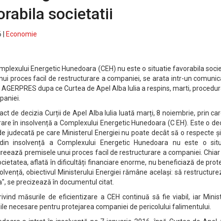
orabila societatii
 |
Economie
omplexului Energetic Hunedoara (CEH) nu este o situatie favorabila socie
ui proces facil de restructurare a companiei, se arata intr-un comunic
s AGERPRES dupa ce Curtea de Apel Alba Iulia a respins, marti, procedu
paniei.
 act de decizia Curții de Apel Alba Iulia luată marți, 8 noiembrie, prin ca
rare în insolvență a Complexului Energetic Hunedoara (C EH). Este o de
 de judecată pe care Ministerul Energiei nu poate decât să o respecte și
din insolvență a Complexului Energetic Hunedoara nu este o situ
 creează premisele unui proces facil de restructurare a companiei. Chiar 
ocietatea, aflată în dificultăți financiare enorme, nu beneficiază de prot
olvență, obiectivul Ministerului Energiei rămâne același: să restructure
a", se precizează în documentul citat.
privind măsurile de eficientizare a CEH continuă să fie viabil, iar Minis
țiile necesare pentru protejarea companiei de pericolului falimentului.