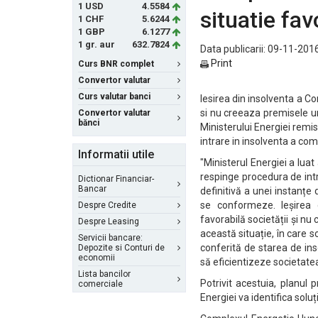
1 USD
4.5584
situatie fav
1 CHF
5.6244
1 GBP
6.1277
1 gr. aur
632.7824
Data publicarii: 09-11-2016
Print
Curs BNR complet
Convertor valutar
Curs valutar banci
Iesirea din insolventa a C
si nu creeaza premisele un
Convertor valutar
bănci
Ministerului Energiei remi
intrare in insolventa a com
Informatii utile
"Ministerul Energiei a luat
respinge procedura de int
Dictionar Financiar-
Bancar
definitivă a unei instanțe
se conformeze. Ieșirea 
Despre Credite
favorabilă societății și nu
Despre Leasing
această situație, în care s
Servicii bancare:
conferită de starea de ins
Depozite si Conturi de
economii
să eficientizeze societate
Lista bancilor
Potrivit acestuia, planul 
comerciale
Energiei va identifica solu