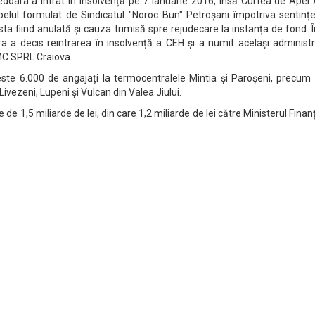
oara a intrat în insolvență pe 7 ianuarie 2016, însă Curtea de Apel 
apelul formulat de Sindicatul "Noroc Bun" Petroșani împotriva sentinț
asta fiind anulată și cauza trimisă spre rejudecare la instanța de fond. 
ra a decis reintrarea în insolvență a CEH și a numit același administ
GMC SPRL Craiova.
ste 6.000 de angajați la termocentralele Mintia și Paroșeni, precum ș
vezeni, Lupeni și Vulcan din Valea Jiului.
de 1,5 miliarde de lei, din care 1,2 miliarde de lei către Ministerul Finan