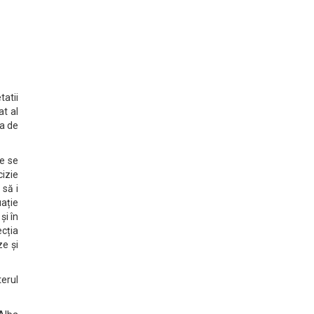
tatii
at al
ra de
re se
cizie
 să i
ație
și în
ecția
ze și
terul