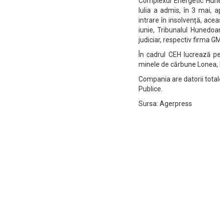
Complexul Energetic Huned
Iulia a admis, în 3 mai, 
intrare în insolvență, ace
iunie, Tribunalul Hunedoa
judiciar, respectiv firma 
În cadrul CEH lucrează pe
minele de cărbune Lonea, Li
Compania are datorii totale 
Publice.
Sursa: Agerpress