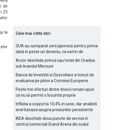
Alba
ei de
În 23
rator
i la
Cele mai citite stiri
SUA au cumparat yeni japonezi pentru prima
țelor
data in peste un deceniu, ca semn de
prietenie
Accor deschide primul sau hotel din Oradea
sub brandul Mercure
Banca de Investitii si Dezvoltare a trecut de
evaluarea pe piloni a Comisiei Europene
Peste trei sferturi dintre tinerii romani spun
ca nu isi permit o locuinta proprie
Inflatia a scazut la 10,4% in iunie, dar analistii
avertizeaza asupra presiunilor persistente
pentru IMM-uri
IKEA deschide doua puncte de servicii in
centrul comercial Grand Arena din sudul