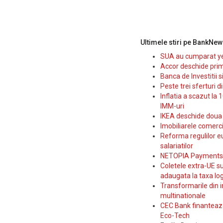
Ultimele stiri pe BankNew
SUA au cumparat yen
Accor deschide prim
Banca de Investitii 
Peste trei sferturi d
Inflatia a scazut la 
IMM-uri
IKEA deschide doua p
Imobiliarele comerc
Reforma regulilor e
salariatilor
NETOPIA Payments a 
Coletele extra-UE su
adaugata la taxa log
Transformarile din i
multinationale
CEC Bank finanteaza 
Eco-Tech