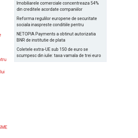
Bucurestiului
Imobiliarele comerciale concentreaza 54%
din creditele acordate companiilor
nefinanciare
Reforma regulilor europene de securitate
sociala inaspreste conditiile pentru
detasarea salariatilor
NETOPIA Payments a obtinut autorizatia
e
BNR de institutie de plata
Coletele extra-UE sub 150 de euro se
scumpesc din iulie: taxa vamala de trei euro
ntru
pe articol, adaugata la taxa logistica
lui
 SME