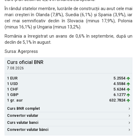
În rândul statelor membre, lucrările de construcții au avut cele mai
mari creșteri în Olanda (7,8%), Suedia (6,1%) și Spania (3,9%), iar
cel mai semnificativ declin în Slovacia (minus 17,9%), Polonia
(minus 16,1%) și Ungaria (minus 13,2%).
România a înregistrat un avans de 0,6% în septembrie, după un
declin de 5,1% în august.
Sursa: Agerpress
Curs oficial BNR
7.08.2026
1 EUR
5.2554
1 USD
4.5584
1 CHF
5.6244
1 GBP
6.1277
1 gr. aur
632.7824
Curs BNR complet
Convertor valutar
Curs valutar banci
Convertor valutar bănci