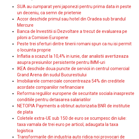
SUA au cumparat yeni japonezi pentru prima data in peste
un deceniu, ca semn de prietenie
Accor deschide primul sau hotel din Oradea sub brandul
Mercure
Banca de Investitii si Dezvoltare a trecut de evaluarea pe
piloni a Comisiei Europene
Peste trei sferturi dintre tinerii romani spun ca nu isi permit
o locuinta proprie
Inflatia a scazut la 10,4% in iunie, dar analistii avertizeaza
asupra presiunilor persistente pentru IMM-uri
IKEA deschide doua puncte de servicii in centrul comercial
Grand Arena din sudul Bucurestiului
Imobiliarele comerciale concentreaza 54% din creditele
acordate companiilor nefinanciare
Reforma regulilor europene de securitate sociala inaspreste
conditiile pentru detasarea salariatilor
NETOPIA Payments a obtinut autorizatia BNR de institutie
de plata
Coletele extra-UE sub 150 de euro se scumpesc din iulie:
taxa vamala de trei euro pe articol, adaugata la taxa
logistica
Transformarile din industria auto ridica noi provocari de