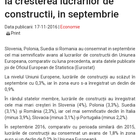
la cresterea lucrarilor de
constructii, in septembrie
Data publicarii: 17-11-2016 |
Economie
Print
Slovenia, Polonia, Suedia si Romania au consemnat in septembrie
cel mai semnificativ avans al lucrarilor de constructii din Uniunea
Europeana, comparativ cu luna precedenta, arata datele publicate
joi de Oficiul European de Statistica (Eurostat).
La nivelul Uniunii Europene, lucrările de construcții au scăzut în
septembrie cu 0,3%, iar în zona euro s-a înregistrat un declin de
0,9%.
În rândul statelor membre, lucrările de construcții au înregistrat
cele mai mari creșteri în Slovenia (4%), Polonia (3,3%), Suedia
(3,1%) și România (2,3%), iar cel mai semnificativ declin în Italia
(minus 3,9%), Slovacia (minus 3,1%) și Portugalia (minus 2,2%).
În septembrie 2016, comparativ cu perioada similară din 2015,
lucrările de construcții au consemnat un avans de 1,8% în zona
euro și un declin de 0,2% în Uniunea Europeană.