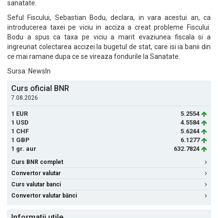
sanatate.
Seful Fiscului, Sebastian Bodu, declara, in vara acestui an, ca
introducerea taxei pe viciu in acciza a creat probleme Fiscului.
Bodu a spus ca taxa pe viciu a marit evaziunea fiscala si a
ingreunat colectarea accizei la bugetul de stat, care isi ia banii din
ce mai ramane dupa ce se vireaza fondurile la Sanatate.
Sursa: NewsIn
Curs oficial BNR
7.08.2026
1 EUR
5.2554
1 USD
4.5584
1 CHF
5.6244
1 GBP
6.1277
1 gr. aur
632.7824
Curs BNR complet
Convertor valutar
Curs valutar banci
Convertor valutar bănci
Informatii utile