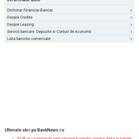
Dictionar Financiar-Bancar
Despre Credite
Despre Leasing
Servicii bancare: Depozite si Conturi de economii
Lista bancilor comerciale
Ultimele stiri pe BankNews.ro:
SUA au cumparat yeni japonezi pentru prima data in peste