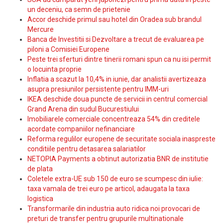
un deceniu, ca semn de prietenie
Accor deschide primul sau hotel din Oradea sub brandul
Mercure
Banca de Investitii si Dezvoltare a trecut de evaluarea pe
piloni a Comisiei Europene
Peste trei sferturi dintre tinerii romani spun ca nu isi permit
o locuinta proprie
Inflatia a scazut la 10,4% in iunie, dar analistii avertizeaza
asupra presiunilor persistente pentru IMM-uri
IKEA deschide doua puncte de servicii in centrul comercial
Grand Arena din sudul Bucurestiului
Imobiliarele comerciale concentreaza 54% din creditele
acordate companiilor nefinanciare
Reforma regulilor europene de securitate sociala inaspreste
conditiile pentru detasarea salariatilor
NETOPIA Payments a obtinut autorizatia BNR de institutie
de plata
Coletele extra-UE sub 150 de euro se scumpesc din iulie:
taxa vamala de trei euro pe articol, adaugata la taxa
logistica
Transformarile din industria auto ridica noi provocari de
preturi de transfer pentru grupurile multinationale