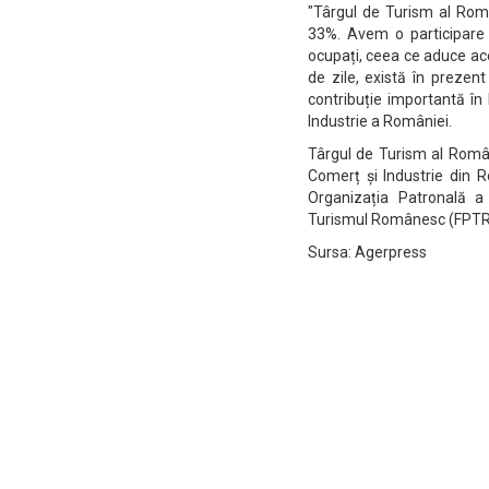
"Târgul de Turism al Româ
33%. Avem o participare 
ocupați, ceea ce aduce ac
de zile, există în preze
contribuție importantă în
Industrie a României.
Târgul de Turism al Româ
Comerț și Industrie din 
Organizația Patronală a
Turismul Românesc (FPTR) ș
Sursa: Agerpress