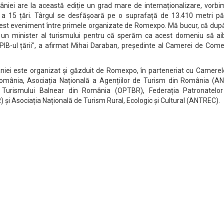
niei are la această ediție un grad mare de internaționalizare, vorbi
a 15 țări. Târgul se desfășoară pe o suprafață de 13.410 metri păt
est eveniment între primele organizate de Romexpo. Mă bucur, că după
nt un minister al turismului pentru că sperăm ca acest domeniu să ai
 PIB-ul țării", a afirmat Mihai Daraban, președinte al Camerei de Come
niei este organizat și găzduit de Romexpo, în parteneriat cu Camerel
România, Asociația Națională a Agențiilor de Turism din România (AN
 Turismului Balnear din România (OPTBR), Federația Patronatelor
i Asociația Națională de Turism Rural, Ecologic și Cultural (ANTREC).