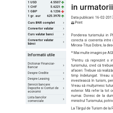
1 USD
4.5507
in urmatorii
1 CHF
5.6221
1 GBP
6.1236
1 gr. aur
625.3970
Data publicarii: 16-02-2017
Print
Curs BNR complet
Convertor valutar
Curs valutar banci
Ponderea turismului in PIB
corecta si coerenta intre i
Convertor valutar
bănci
Mircea-Titus Dobre, la des
* Mai multe imagini pe 
Informatii utile
"Pentru că reprezint o i
Dictionar Financiar-
turismului, cred că trebu
Bancar
afaceri. Trebuie să realiz
Despre Credite
timp îndelungat. Vreau s
Despre Leasing
investească în turism, pe
Servicii bancare:
Vreau să mulțumesc tuturor
Depozite si Conturi de
exterior. Mă refer la tot
economii
numai. Doresc de la dum
Lista bancilor
ministrul Turismului, potri
comerciale
La Târgul de Turism de la 