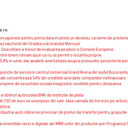
s.ro:
i japonezi pentru prima data in peste un deceniu, ca semn de prieteni
ul sau hotel din Oradea sub brandul Mercure
si Dezvoltare a trecut de evaluarea pe piloni a Comisiei Europene
intre tinerii romani spun ca nu isi permit o locuinta proprie
10,4% in iunie, dar analistii avertizeaza asupra presiunilor persistente pe
uncte de servicii in centrul comercial Grand Arena din sudul Bucurestiu
iale concentreaza 54% din creditele acordate companiilor nefinanciare
uropene de securitate sociala inaspreste conditiile pentru detasarea
obtinut autorizatia BNR de institutie de plata
b 150 de euro se scumpesc din iulie: taxa vamala de trei euro pe articol,
istica
ndustria auto ridica noi provocari de preturi de transfer pentru grupurile
investitiile verzi si digitale ale IMM-urilor din productie prin Programul