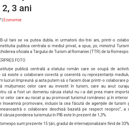
 2, 3 ani
 |
Economie
-ul tarii se va putea dubla, in urmatorii doi-trei ani, printr-o colab
nstitutia publica centrala si mediul privat, a spus, joi, ministrul Turism
chiderea oficiala a Targului de Turism al Romaniei (TTR) de la Romexpo
AGERPRES FOTO
nstituție publică centrală a statului român care se ocupă de activit
ie să existe o colaborare corectă și coerentă cu reprezentanții mediul
ăm lucruri împreună și asta putem să o facem doar printr-o colaborare 
ă mulțumesc celor care au investit în turism, care au avut curaju
ntru că a fost un domeniu căruia statul nu i-a dat prea mare importa
 celor care au riscat și au promovat turismul românesc și în interior 
 ce înseamnă promovare, inclusiv la cea făcută de agențiile de turism 
neavoastră o colaborare deschisă bazată pe respect reciproc", a 
vit căruia ponderea turismului în PIB este în prezent de 1,3%.
Romexpo sunt prezente 15 țări, gradul de internaționalizare fiind de 33%