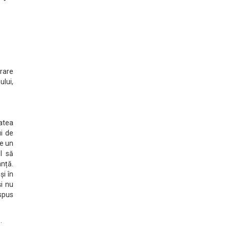
orare
ului,
.
atea
ui de
pe un
l să
nță.
și în
și nu
spus
.