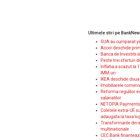
Ultimele stiri pe BankNew
SUA au cumparat yen
Accor deschide prim
Banca de Investitii 
Peste trei sferturi d
Inflatia a scazut la 
IMM-uri
IKEA deschide doua p
Imobiliarele comerc
Reforma regulilor e
salariatilor
NETOPIA Payments a 
Coletele extra-UE su
adaugata la taxa log
Transformarile din i
multinationale
CEC Bank finanteaza 