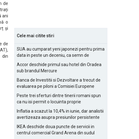
m de
rați
 ani
bă o
rț și
Cele mai citite stiri
e de
SUA au cumparat yeni japonezi pentru prima
AT),
data in peste un deceniu, ca semn de
 din
prietenie
Accor deschide primul sau hotel din Oradea
sub brandul Mercure
Banca de Investitii si Dezvoltare a trecut de
evaluarea pe piloni a Comisiei Europene
Peste trei sferturi dintre tinerii romani spun
ca nu isi permit o locuinta proprie
Inflatia a scazut la 10,4% in iunie, dar analistii
avertizeaza asupra presiunilor persistente
pentru IMM-uri
IKEA deschide doua puncte de servicii in
centrul comercial Grand Arena din sudul