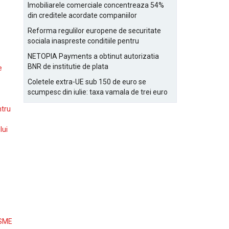
Bucurestiului
Imobiliarele comerciale concentreaza 54%
din creditele acordate companiilor
nefinanciare
Reforma regulilor europene de securitate
sociala inaspreste conditiile pentru
detasarea salariatilor
NETOPIA Payments a obtinut autorizatia
BNR de institutie de plata
e
Coletele extra-UE sub 150 de euro se
scumpesc din iulie: taxa vamala de trei euro
pe articol, adaugata la taxa logistica
ntru
lui
 SME