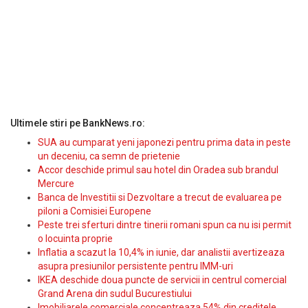
Ultimele stiri pe BankNews.ro:
SUA au cumparat yeni japonezi pentru prima data in peste
un deceniu, ca semn de prietenie
Accor deschide primul sau hotel din Oradea sub brandul
Mercure
Banca de Investitii si Dezvoltare a trecut de evaluarea pe
piloni a Comisiei Europene
Peste trei sferturi dintre tinerii romani spun ca nu isi permit
o locuinta proprie
Inflatia a scazut la 10,4% in iunie, dar analistii avertizeaza
asupra presiunilor persistente pentru IMM-uri
IKEA deschide doua puncte de servicii in centrul comercial
Grand Arena din sudul Bucurestiului
Imobiliarele comerciale concentreaza 54% din creditele