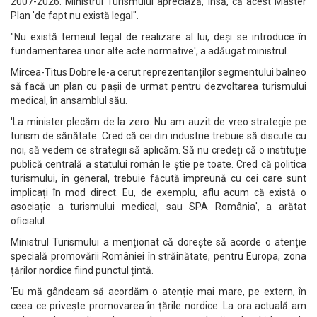
2007-2026. Ministrul Turismului apreciază, însă, că acest Master
Plan 'de fapt nu există legal".
"Nu există temeiul legal de realizare al lui, deși se introduce în
fundamentarea unor alte acte normative', a adăugat ministrul.
Mircea-Titus Dobre le-a cerut reprezentanților segmentului balneo
să facă un plan cu pașii de urmat pentru dezvoltarea turismului
medical, în ansamblul său.
'La minister plecăm de la zero. Nu am auzit de vreo strategie pe
turism de sănătate. Cred că cei din industrie trebuie să discute cu
noi, să vedem ce strategii să aplicăm. Să nu credeți că o instituție
publică centrală a statului român le știe pe toate. Cred că politica
turismului, în general, trebuie făcută împreună cu cei care sunt
implicați în mod direct. Eu, de exemplu, aflu acum că există o
asociație a turismului medical, sau SPA România', a arătat
oficialul.
Ministrul Turismului a menționat că dorește să acorde o atenție
specială promovării României în străinătate, pentru Europa, zona
țărilor nordice fiind punctul țintă.
'Eu mă gândeam să acordăm o atenție mai mare, pe extern, în
ceea ce privește promovarea în țările nordice. La ora actuală am