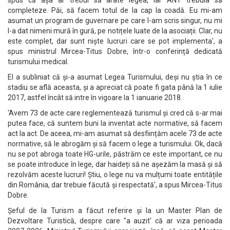
spus că așa ar trebui să arate legea, iar ANT trebuia să
completeze. Păi, să facem totul de la cap la coadă. Eu mi-am
asumat un program de guvernare pe care l-am scris singur, nu mi
l-a dat nimeni mură în gură, pe notițele luate de la asociații. Clar, nu
este complet, dar sunt niște lucruri care se pot implementa', a
spus ministrul Mircea-Titus Dobre, într-o conferință dedicată
turismului medical.
El a subliniat că și-a asumat Legea Turismului, deși nu știa în ce
stadiu se află aceasta, și a apreciat că poate fi gata până la 1 iulie
2017, astfel încât să intre în vigoare la 1 ianuarie 2018.
'Avem 73 de acte care reglementează turismul și cred că s-ar mai
putea face, că suntem buni la inventat acte normative, să facem
act la act. De aceea, mi-am asumat să desființăm acele 73 de acte
normative, să le abrogăm și să facem o lege a turismului. Ok, dacă
nu se pot abroga toate HG-urile, păstrăm ce este important, ce nu
se poate introduce în lege, dar haideți să ne așezăm la masă și să
rezolvăm aceste lucruri! Știu, o lege nu va mulțumi toate entitățile
din România, dar trebuie făcută și respectată', a spus Mircea-Titus
Dobre.
Șeful de la Turism a făcut referire și la un Master Plan de
Dezvoltare Turistică, despre care "a auzit' că ar viza perioada