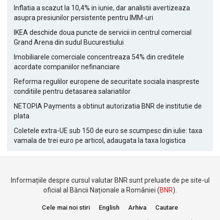
Inflatia a scazut la 10,4% in iunie, dar analistii avertizeaza
asupra presiunilor persistente pentru IMM-uri
IKEA deschide doua puncte de servicii in centrul comercial
Grand Arena din sudul Bucurestiului
Imobiliarele comerciale concentreaza 54% din creditele
acordate companiilor nefinanciare
Reforma regulilor europene de securitate sociala inaspreste
conditiile pentru detasarea salariatilor
NETOPIA Payments a obtinut autorizatia BNR de institutie de
plata
Coletele extra-UE sub 150 de euro se scumpesc din iulie: taxa
vamala de trei euro pe articol, adaugata la taxa logistica
Informațiile despre cursul valutar BNR sunt preluate de pe site-ul
oficial al Băncii Naționale a României (
BNR
).
Cele mai noi stiri
English
Arhiva
Cautare