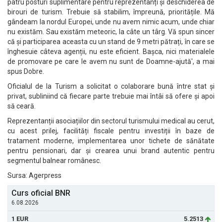
patru posturi suplimentare pentru reprezentanți și deschiderea de
birouri de turism. Trebuie să stabilim, împreună, prioritățile. Mă
gândeam la nordul Europei, unde nu avem nimic acum, unde chiar
nu existăm. Sau existăm meteoric, la câte un târg. Vă spun sincer
că și participarea aceasta cu un stand de 9 metri pătrați, în care se
înghesuie câteva agenții, nu este eficient. Bașca, nici materialele
de promovare pe care le avem nu sunt de Doamne-ajută', a mai
spus Dobre.
Oficialul de la Turism a solicitat o colaborare bună între stat și
privat, subliniind că fiecare parte trebuie mai întâi să ofere și apoi
să ceară.
Reprezentanții asociațiilor din sectorul turismului medical au cerut,
cu acest prilej, facilități fiscale pentru investiții în baze de
tratament moderne, implementarea unor tichete de sănătate
pentru pensionari, dar și crearea unui brand autentic pentru
segmentul balnear românesc.
Sursa: Agerpress
Curs oficial BNR
6.08.2026
1 EUR
5.2513