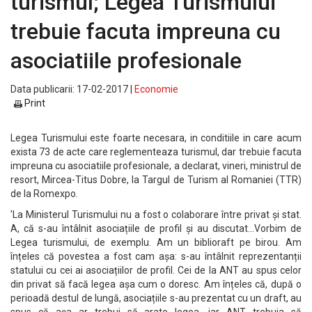
turismul; Legea Turismului
trebuie facuta impreuna cu
asociatiile profesionale
Data publicarii: 17-02-2017 |
Economie
Print
Legea Turismului este foarte necesara, in conditiile in care acum
exista 73 de acte care reglementeaza turismul, dar trebuie facuta
impreuna cu asociatiile profesionale, a declarat, vineri, ministrul de
resort, Mircea-Titus Dobre, la Targul de Turism al Romaniei (TTR)
de la Romexpo.
'La Ministerul Turismului nu a fost o colaborare între privat și stat.
A, că s-au întâlnit asociațiile de profil și au discutat...Vorbim de
Legea turismului, de exemplu. Am un biblioraft pe birou. Am
înțeles că povestea a fost cam așa: s-au întâlnit reprezentanții
statului cu cei ai asociațiilor de profil. Cei de la ANT au spus celor
din privat să facă legea așa cum o doresc. Am înțeles că, după o
perioadă destul de lungă, asociațiile s-au prezentat cu un draft, au