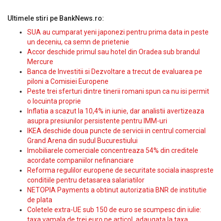
Ultimele stiri pe BankNews.ro:
SUA au cumparat yeni japonezi pentru prima data in peste
un deceniu, ca semn de prietenie
Accor deschide primul sau hotel din Oradea sub brandul
Mercure
Banca de Investitii si Dezvoltare a trecut de evaluarea pe
piloni a Comisiei Europene
Peste trei sferturi dintre tinerii romani spun ca nu isi permit
o locuinta proprie
Inflatia a scazut la 10,4% in iunie, dar analistii avertizeaza
asupra presiunilor persistente pentru IMM-uri
IKEA deschide doua puncte de servicii in centrul comercial
Grand Arena din sudul Bucurestiului
Imobiliarele comerciale concentreaza 54% din creditele
acordate companiilor nefinanciare
Reforma regulilor europene de securitate sociala inaspreste
conditiile pentru detasarea salariatilor
NETOPIA Payments a obtinut autorizatia BNR de institutie
de plata
Coletele extra-UE sub 150 de euro se scumpesc din iulie:
taxa vamala de trei euro pe articol, adaugata la taxa