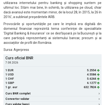
utilizarea internetului pentru banking și shopping suntem pe
ultimul loc. Stăm mai bine, în schimb, la utilizarea pe cloud, chiar
dacă avansul este momentan minor, de la locul 28, în 2015, la 26 în
2016', a subliniat președintele ARB.
Provocările și oportunitățile pe care le implică era digitală din
domeniul financiar reprezintă tema conferinței de specialitate
'Digital Banking & Insurance' ce se desfășoară joi la București și la
care participă reprezentanți ai sistemului bancar, precum și ai
asociațiilor de profil din România.
Sursa: Agerpress
Curs oficial BNR
7.08.2026
1 EUR
5.2554
1 USD
4.5584
1 CHF
5.6244
1 GBP
6.1277
1 gr. aur
632.7824
Curs BNR complet
Convertor valutar
Curs valutar banci