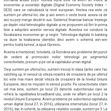
România anului 2020. Vestea bună este că avem un indice al
economiei și societății digitale (Digital Economy Society Index —
DESI) care se calculează la nivel european. Vestea rea este că
suntem pe ultimul loc, dar și aici avem o veste bună: aceea că de
aici nu poți merge decât în sus. Sistemul financiar bancar înțelege
pe deplin rolul tehnologiilor digitale și ne propunem să fim în prima
linie a adoptării acestor servicii digitale. Acestea vor conduce la
fiscalizarea economiei gri și negre. Tehnologia digitală în banking
va duce la loializarea clienților, deci avem o schemă win-win
pentru toată lumea', a spus Oprescu.
Acesta a menționat, totodată, că România are probleme din punct
de vedere al promovării noilor tehnologii pe segmentul
conectivitate, precum și pe cel al capitalului uman digital.
'Deși suntem pe ultimul loc, suntem trecuți în clasa țărilor care fac
catching up, în sensul că viteza noastră de croazieră de pe ultimul
loc este mai mare decât viteza de croazieră de la nivelul Uniunii
Europene, deci ne mișcăm în sensul pozitiv. Pe conectivitate stăm
cel mai bine, suntem pe locul 23 datorită subcriteriului care se
referă la rapiditatea broadband-ului, unde ne aflăm pe locul 2 la
nivelul Uniunii Europene. Avem probleme pe subcriteriul capitalului
uman digital (locul 27, în 2016), utilizarea internetului (locul 27, în
2016), dar, în schimb, la utilizarea rețelelor sociale, suntem pe 3. La