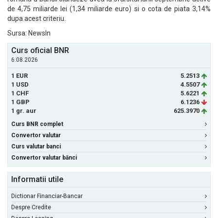
de 4,75 miliarde lei (1,34 miliarde euro) si o cota de piata 3,14%
dupa acest criteriu.
Sursa: NewsIn
Curs oficial BNR
6.08.2026
1 EUR
5.2513
1 USD
4.5507
1 CHF
5.6221
1 GBP
6.1236
1 gr. aur
625.3970
Curs BNR complet
Convertor valutar
Curs valutar banci
Convertor valutar bănci
Informatii utile
Dictionar Financiar-Bancar
Despre Credite