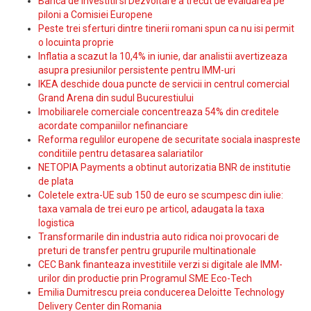
Banca de Investitii si Dezvoltare a trecut de evaluarea pe
piloni a Comisiei Europene
Peste trei sferturi dintre tinerii romani spun ca nu isi permit
o locuinta proprie
Inflatia a scazut la 10,4% in iunie, dar analistii avertizeaza
asupra presiunilor persistente pentru IMM-uri
IKEA deschide doua puncte de servicii in centrul comercial
Grand Arena din sudul Bucurestiului
Imobiliarele comerciale concentreaza 54% din creditele
acordate companiilor nefinanciare
Reforma regulilor europene de securitate sociala inaspreste
conditiile pentru detasarea salariatilor
NETOPIA Payments a obtinut autorizatia BNR de institutie
de plata
Coletele extra-UE sub 150 de euro se scumpesc din iulie:
taxa vamala de trei euro pe articol, adaugata la taxa
logistica
Transformarile din industria auto ridica noi provocari de
preturi de transfer pentru grupurile multinationale
CEC Bank finanteaza investitiile verzi si digitale ale IMM-
urilor din productie prin Programul SME Eco-Tech
Emilia Dumitrescu preia conducerea Deloitte Technology
Delivery Center din Romania