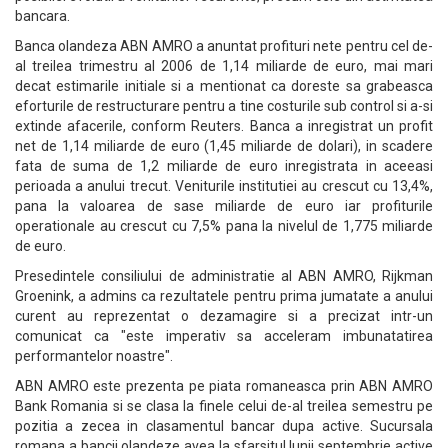
bancara.
Banca olandeza ABN AMRO a anuntat profituri nete pentru cel de-
al treilea trimestru al 2006 de 1,14 miliarde de euro, mai mari
decat estimarile initiale si a mentionat ca doreste sa grabeasca
eforturile de restructurare pentru a tine costurile sub control si a-si
extinde afacerile, conform Reuters. Banca a inregistrat un profit
net de 1,14 miliarde de euro (1,45 miliarde de dolari), in scadere
fata de suma de 1,2 miliarde de euro inregistrata in aceeasi
perioada a anului trecut. Veniturile institutiei au crescut cu 13,4%,
pana la valoarea de sase miliarde de euro iar profiturile
operationale au crescut cu 7,5% pana la nivelul de 1,775 miliarde
de euro.
Presedintele consiliului de administratie al ABN AMRO, Rijkman
Groenink, a admins ca rezultatele pentru prima jumatate a anului
curent au reprezentat o dezamagire si a precizat intr-un
comunicat ca "este imperativ sa acceleram imbunatatirea
performantelor noastre".
ABN AMRO este prezenta pe piata romaneasca prin ABN AMRO
Bank Romania si se clasa la finele celui de-al treilea semestru pe
pozitia a zecea in clasamentul bancar dupa active. Sucursala
romana a bancii olandeze avea la sfarsitul lunii septembrie active