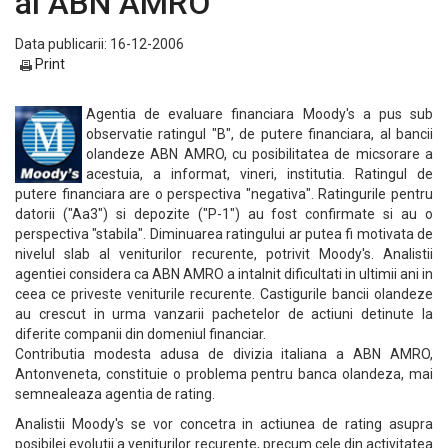
al ABN AMRO
Data publicarii: 16-12-2006
Print
Agentia de evaluare financiara Moody's a pus sub
observatie ratingul "B", de putere financiara, al bancii
olandeze ABN AMRO, cu posibilitatea de micsorare a
acestuia, a informat, vineri, institutia. Ratingul de
putere financiara are o perspectiva "negativa". Ratingurile pentru
datorii ("Aa3") si depozite ("P-1") au fost confirmate si au o
perspectiva "stabila". Diminuarea ratingului ar putea fi motivata de
nivelul slab al veniturilor recurente, potrivit Moody's. Analistii
agentiei considera ca ABN AMRO a intalnit dificultati in ultimii ani in
ceea ce priveste veniturile recurente. Castigurile bancii olandeze
au crescut in urma vanzarii pachetelor de actiuni detinute la
diferite companii din domeniul financiar.
Contributia modesta adusa de divizia italiana a ABN AMRO,
Antonveneta, constituie o problema pentru banca olandeza, mai
semnealeaza agentia de rating.
Analistii Moody's se vor concetra in actiunea de rating asupra
posibilei evolutii a veniturilor recurente, precum cele din activitatea