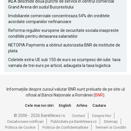
IKEA deschide doua puncte de servicii in centrul comercial
Grand Arena din sudul Bucurestiului
Imobiliarele comerciale concentreaza 54% din creditele
acordate companiilor nefinanciare
Reforma regulilor europene de securitate sociala inaspreste
conditiile pentru detasarea salariatilor
NETOPIA Payments a obtinut autorizatia BNR de institutie de
plata
Coletele extra-UE sub 150 de euro se scumpesc din iulie: taxa
vamala de trei euro pe articol, adaugata la taxa logistica
Informațiile despre cursul valutar BNR sunt preluate de pe site-ul
oficial al Băncii Naționale a României (
BNR
).
Cele mai noi stiri
English
Arhiva
Cautare
© 2006 - 2026 BankNews.ro
Contact
Despre Noi
Dezabonare notificari
Publicitate pe BankNews.ro
Sitemap
Politica de Cookie
Politica de Confidentialitate
Termeni si Conditii