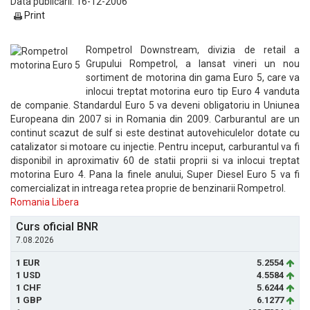
Data publicarii: 16-12-2006
Print
Rompetrol Downstream, divizia de retail a
Grupului Rompetrol, a lansat vineri un nou
sortiment de motorina din gama Euro 5, care va
inlocui treptat motorina euro tip Euro 4 vanduta
de companie. Standardul Euro 5 va deveni obligatoriu in Uniunea
Europeana din 2007 si in Romania din 2009. Carburantul are un
continut scazut de sulf si este destinat autovehiculelor dotate cu
catalizator si motoare cu injectie. Pentru inceput, carburantul va fi
disponibil in aproximativ 60 de statii proprii si va inlocui treptat
motorina Euro 4. Pana la finele anului, Super Diesel Euro 5 va fi
comercializat in intreaga retea proprie de benzinarii Rompetrol.
Romania Libera
Curs oficial BNR
7.08.2026
1 EUR
5.2554
1 USD
4.5584
1 CHF
5.6244
1 GBP
6.1277