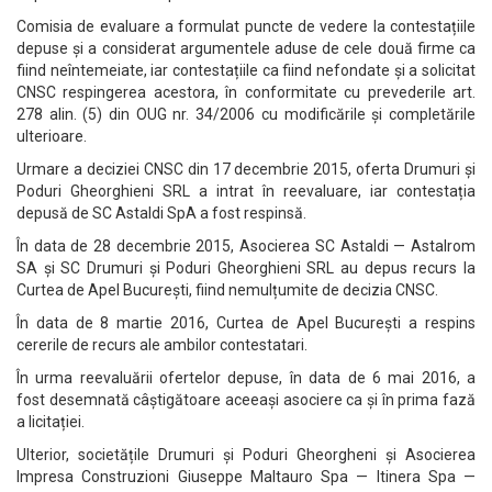
Comisia de evaluare a formulat puncte de vedere la contestațiile
depuse și a considerat argumentele aduse de cele două firme ca
fiind neîntemeiate, iar contestațiile ca fiind nefondate și a solicitat
CNSC respingerea acestora, în conformitate cu prevederile art.
278 alin. (5) din OUG nr. 34/2006 cu modificările și completările
ulterioare.
Urmare a deciziei CNSC din 17 decembrie 2015, oferta Drumuri și
Poduri Gheorghieni SRL a intrat în reevaluare, iar contestația
depusă de SC Astaldi SpA a fost respinsă.
În data de 28 decembrie 2015, Asocierea SC Astaldi — Astalrom
SA și SC Drumuri și Poduri Gheorghieni SRL au depus recurs la
Curtea de Apel București, fiind nemulțumite de decizia CNSC.
În data de 8 martie 2016, Curtea de Apel București a respins
cererile de recurs ale ambilor contestatari.
În urma reevaluării ofertelor depuse, în data de 6 mai 2016, a
fost desemnată câștigătoare aceeași asociere ca și în prima fază
a licitației.
Ulterior, societățile Drumuri și Poduri Gheorgheni și Asocierea
Impresa Construzioni Giuseppe Maltauro Spa — Itinera Spa —