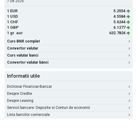
7.08.2026
1 EUR
5.2554
1 USD
4.5584
1 CHF
5.6244
1 GBP
6.1277
1 gr. aur
632.7824
Curs BNR complet
Convertor valutar
Curs valutar banci
Convertor valutar bănci
Informatii utile
Dictionar Financiar-Bancar
Despre Credite
Despre Leasing
Servicii bancare: Depozite si Conturi de economii
Lista bancilor comerciale