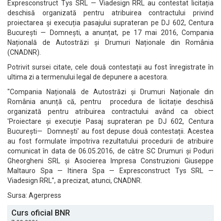
Expresconstruct Tys SRL — Viadesign RRL au contestat licitația
deschisă organizată pentru atribuirea contractului privind
proiectarea și execuția pasajului suprateran pe DJ 602, Centura
București — Domnești, a anunțat, pe 17 mai 2016, Compania
Națională de Autostrăzi și Drumuri Naționale din România
(CNADNR).
Potrivit sursei citate, cele două contestații au fost înregistrate în
ultima zi a termenului legal de depunere a acestora.
"Compania Națională de Autostrăzi și Drumuri Naționale din
România anunță că, pentru procedura de licitație deschisă
organizată pentru atribuirea contractului având ca obiect
'Proiectare și execuție Pasaj suprateran pe DJ 602, Centura
București— Domnești' au fost depuse două contestații. Acestea
au fost formulate împotriva rezultatului procedurii de atribuire
comunicat în data de 06.05.2016, de către SC Drumuri și Poduri
Gheorgheni SRL și Asocierea Impresa Construzioni Giuseppe
Maltauro Spa — Itinera Spa — Expresconstruct Tys SRL —
Viadesign RRL", a precizat, atunci, CNADNR.
Sursa: Agerpress
Curs oficial BNR