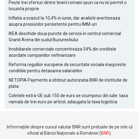
Peste trei sferturi dintre tinerii romani spun ca nu isi permit o
locuinta proprie
Inflatia a scazut la 10,4% in iunie, dar analistii avertizeaza
asupra presiunilor persistente pentru IMM-uri
IKEA deschide doua puncte de servicii in centrul comercial
Grand Arena din sudul Bucurestiului
Imobiliarele comerciale concentreaza 54% din creditele
acordate companiilor nefinanciare
Reforma regulilor europene de securitate sociala inaspreste
conditiile pentru detasarea salariatilor
NETOPIA Payments a obtinut autorizatia BNR de institutie de
plata
Coletele extra-UE sub 150 de euro se scumpesc din iulie: taxa
vamala de trei euro pe articol, adaugata la taxa logistica
Informațiile despre cursul valutar BNR sunt preluate de pe site-ul
oficial al Băncii Naționale a României (
BNR
).