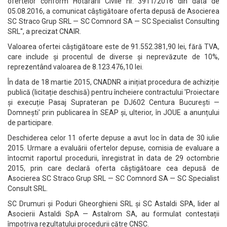
ofertelor conform Hotărârii Civile nr. 3911/2016 din data de
05.08.2016, a comunicat câștigătoare oferta depusă de Asocierea
SC Straco Grup SRL — SC Comnord SA — SC Specialist Consulting
SRL'', a precizat CNAIR.
Valoarea ofertei câștigătoare este de 91.552.381,90 lei, fără TVA,
care include și procentul de diverse și neprevăzute de 10%,
reprezentând valoarea de 8.123.476,10 lei.
În data de 18 martie 2015, CNADNR a inițiat procedura de achiziție
publică (licitație deschisă) pentru încheiere contractului 'Proiectare
și execuție Pasaj Suprateran pe DJ602 Centura București —
Domnești' prin publicarea în SEAP și, ulterior, în JOUE a anunțului
de participare.
Deschiderea celor 11 oferte depuse a avut loc în data de 30 iulie
2015. Urmare a evaluării ofertelor depuse, comisia de evaluare a
întocmit raportul procedurii, înregistrat în data de 29 octombrie
2015, prin care declară oferta câștigătoare cea depusă de
Asocierea SC Straco Grup SRL — SC Comnord SA — SC Specialist
Consult SRL.
SC Drumuri și Poduri Gheorghieni SRL și SC Astaldi SPA, lider al
Asocierii Astaldi SpA — Astalrom SA, au formulat contestații
împotriva rezultatului procedurii către CNSC.