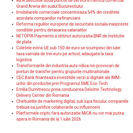
IKEA deschide doua puncte de servicii in centrul comercial
Grand Arena din sudul Bucurestiului
Imobiliarele comerciale concentreaza 54% din creditele
acordate companiilor nefinanciare
Reforma regulilor europene de securitate sociala inaspreste
conditiile pentru detasarea salariatilor
NETOPIA Payments a obtinut autorizatia BNR de institutie
de plata
Coletele extra-UE sub 150 de euro se scumpesc din iulie:
taxa vamala de trei euro pe articol, adaugata la taxa
logistica
Transformarile din industria auto ridica noi provocari de
preturi de transfer pentru grupurile multinationale
CEC Bank finanteaza investitiile verzi si digitale ale IMM-
urilor din productie prin Programul SME Eco-Tech
Emilia Dumitrescu preia conducerea Deloitte Technology
Delivery Center din Romania
Cheltuielile de marketing digital, sub lupa fiscului: companiile
trebuie sa justifice colaborarile cu influencerii
Platformele cripto fara autorizatie MiCA nu vor mai putea
opera in Romania de la 1 iulie 2026